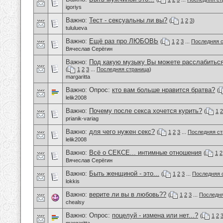
igoriys
Важно:
Тест - сексуальны ли вы?
(
1
2
3
)
tululueva
Важно:
Ещё раз про ЛЮБОВЬ
(
1
2
3
...
Последняя 
Вячеслав Серёгин
Важно:
Под какую музыку Вы можете расслабиться
(
1
2
3
...
Последняя страница
)
margaritta
Важно: Опрос:
кто вам больше нравится братва?
(
lelik2008
Важно:
Почему после секса хочется курить?
(
1
2
prianik-variag
Важно:
для чего нужен секс?
(
1
2
3
...
Последняя ст
lelik2008
Важно:
Всё о СЕКСЕ... интимные отношения
(
1
2
Вячеслав Серёгин
Важно:
Быть женщиной - это...
(
1
2
3
...
Последняя 
lokkis
Важно:
верите ли вы в любовь??
(
1
2
3
...
Последня
chealsy
Важно: Опрос:
поцелуй - измена или нет...?
(
1
2