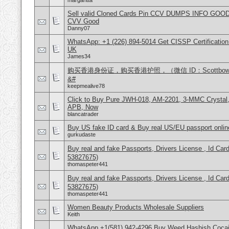
margaritta
Sell valid Cloned Cards Pin CCV DUMPS INFO GOOD
CVV Good
Danny07
WhatsApp: +1 (226) 894-5014​ Get CISSP Certification
UK
James34
购买香港身份证，购买香港护照，（微信 ID：Scottbo
&#
keepmealive78
Click to Buy Pure JWH-018, AM-2201, 3-MMC Crysta
APB, Now
blancatrader
Buy US fake ID card & Buy real US/EU passport onlin
gurkudaste
Buy real and fake Passports, Drivers License , Id
53827675)
thomaspeter441
Buy real and fake Passports, Drivers License , Id
53827675)
thomaspeter441
Women Beauty Products Wholesale Suppliers
Keith
WhatsApp +1(581) 942-4296 Buy Weed Hashish Cocai