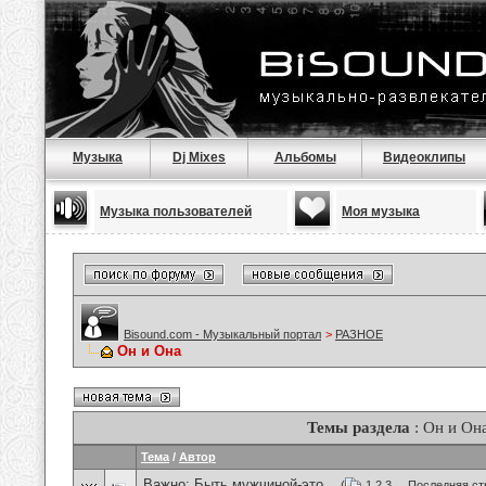
Музыка
Dj Mixes
Альбомы
Видеоклипы
Музыка пользователей
Моя музыка
Bisound.com - Музыкальный портал
>
РАЗНОЕ
Он и Она
Темы раздела
: Он и Он
Тема
/
Автор
Важно:
Быть мужчиной-это...
(
1
2
3
...
Последняя ст