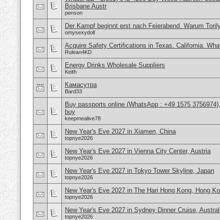
Brisbane Austr
penson
Der Kampf beginnt erst nach Feierabend. Warum Torily
omysexydoll
Acquire Safety Certifications in Texas. California. Wh
Rulean4KD
Energy Drinks Wholesale Suppliers
Keith
Камасутра
Bard33
Buy passports online (WhatsApp : +49 1575 3756974),
buy
keepmealive78
New Year's Eve 2027 in Xiamen, China
topnye2026
New Year's Eve 2027 in Vienna City Center, Austria
topnye2026
New Year's Eve 2027 in Tokyo Tower Skyline, Japan
topnye2026
New Year's Eve 2027 in The Hari Hong Kong, Hong K
topnye2026
New Year's Eve 2027 in Sydney Dinner Cruise, Austral
topnye2026