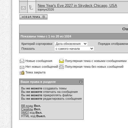
New Year's Eve 2027 in Skydeck Chicago, USA
topnye2026
Оп
Показаны темы с 1 по 20 из 1024
Критерий сортировки
Порядок отображен
Показать
Новые сообщения
Популярная тема с новыми сообщениями
Нет новых сообщений
Популярная тема без новых сообщений
Тема закрыта
Ваши права в разделе
Вы
не можете
создавать темы
Вы
не можете
отвечать на сообщения
Вы
не можете
прикреплять файлы
Вы
не можете
редактировать сообщения
BB коды
Вкл.
Смайлы
Вкл.
[IMG]
код
Вкл.
HTML код
Выкл.