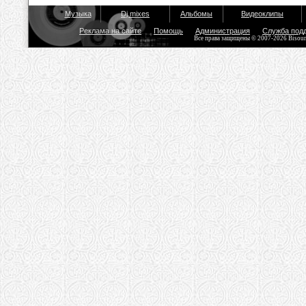
Музыка
Dj mixes
Альбомы
Видеоклипы
Реклама на сайте
Помощь
Администрация
Служба под
Все права защищены © 2007-2026 Bisou