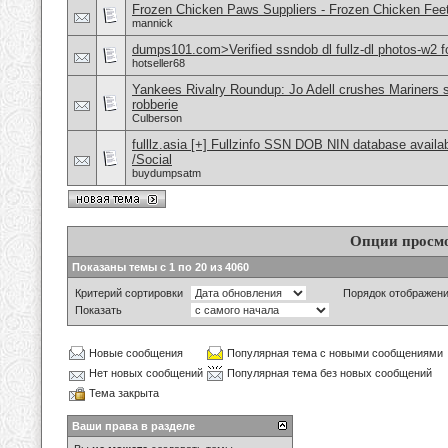
Frozen Chicken Paws Suppliers - Frozen Chicken Feet
mannick
dumps101.com>Verified ssndob dl fullz-dl photos-w2 fo
hotseller68
Yankees Rivalry Roundup: Jo Adell crushes Mariners s
robberie
Culberson
fulllz.asia [+] Fullzinfo SSN DOB NIN database avail
/Social
buydumpsatm
Опции просм
Показаны темы с 1 по 20 из 4060
Критерий сортировки
Порядок отображен
Показать
Новые сообщения
Популярная тема с новыми сообщениями
Нет новых сообщений
Популярная тема без новых сообщений
Тема закрыта
Ваши права в разделе