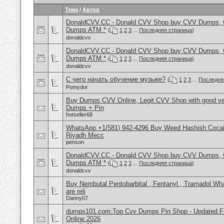
Тема
/
Автор
DonaldCVV.CC - Donald CVV Shop buy CVV Dumps, CC
Dumps ATM *
(
1
2
3
...
Последняя страница
)
donaldcvv
DonaldCVV.CC - Donald CVV Shop buy CVV Dumps, CC
Dumps ATM *
(
1
2
3
...
Последняя страница
)
donaldcvv
С чего начать обучение музыке?
(
1
2
3
...
Последня
Pomydor
Buy Dumps CVV Online, Legit CVV Shop with good ve
Dumps + Pin
hotseller68
WhatsApp +1(581) 942-4296 Buy Weed Hashish Cocain
Riyadh Mecc
penson
DonaldCVV.CC - Donald CVV Shop buy CVV Dumps, CC
Dumps ATM *
(
1
2
3
...
Последняя страница
)
donaldcvv
Buy Nembutal Pentobarbital , Fentanyl , Tramadol 
are reli
Danny07
dumps101.com:Top Cvv Dumps Pin Shop - Updated Fre
Online 2026