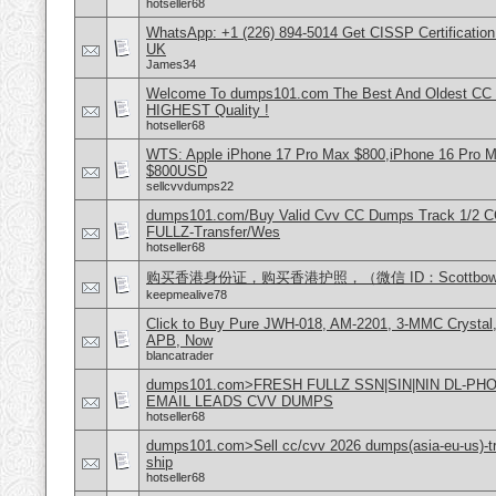
hotseller68
WhatsApp: +1 (226) 894-5014​ Get CISSP Certification
UK
James34
Welcome To dumps101.com The Best And Oldest CC
HIGHEST Quality !
hotseller68
WTS: Apple iPhone 17 Pro Max $800,iPhone 16 Pro 
$800USD
sellcvvdumps22
dumps101.com/Buy Valid Cvv CC Dumps Track 1/2 C
FULLZ-Transfer/Wes
hotseller68
购买香港身份证，购买香港护照，（微信 ID：Scottbowe
keepmealive78
Click to Buy Pure JWH-018, AM-2201, 3-MMC Crystal
APB, Now
blancatrader
dumps101.com>FRESH FULLZ SSN|SIN|NIN DL-P
EMAIL LEADS CVV DUMPS
hotseller68
dumps101.com>Sell cc/cvv 2026 dumps(asia-eu-us)-tr
ship
hotseller68