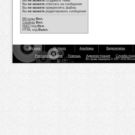
Вы
не можете
создавать темы
Вы
не можете
отвечать на сообщения
Вы
не можете
прикреплять файлы
Вы
не можете
редактировать сообщения
BB коды
Вкл.
Смайлы
Вкл.
[IMG]
код
Вкл.
HTML код
Выкл.
Музыка
Dj mixes
Альбомы
Видеоклипы
Реклама на сайте
Помощь
Администрация
Служба под
Все права защищены © 2007-2026 Bisou