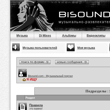
Музыка
Dj Mixes
Альбомы
Видеоклипы
Музыка пользователей
Моя музыка
Bisound.com - Музыкальный портал
Я ИЩУ
Подразделы
:
Раздел
Правила
это важно!