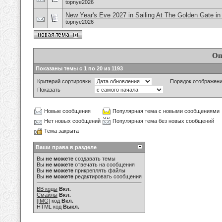
topnye2026
New Year's Eve 2027 in Sailing At The Golden Gate i
topnye2026
Оп
Показаны темы с 1 по 20 из 1193
Критерий сортировки
Порядок отображен
Показать
Новые сообщения
Популярная тема с новыми сообщениями
Нет новых сообщений
Популярная тема без новых сообщений
Тема закрыта
Ваши права в разделе
Вы
не можете
создавать темы
Вы
не можете
отвечать на сообщения
Вы
не можете
прикреплять файлы
Вы
не можете
редактировать сообщения
BB коды
Вкл.
Смайлы
Вкл.
[IMG]
код
Вкл.
HTML код
Выкл.