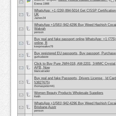
Елена 1988
WhatsApp: +1 (226) 894-5014​ Get CISSP Certification
UK
James34
WhatsApp +1(581) 942-4296 Buy Weed Hashish Cocain
Wakrah
penson
Buy real and fake passport online,WhatsApp: +1 (775
online, B
keepmealive78
Buy registered EU passports, Buy passport, Purchase 
gurkudaste
Click to Buy Pure JWH-018, AM-2201, 3-MMC Crysta
APB, Now
blancatrader
Buy real and fake Passports, Drivers License , Id
53827675)
thomaspeter441
Women Beauty Products Wholesale Suppliers
Keith
WhatsApp +1(581) 942-4296 Buy Weed Hashish Cocai
Brisbane Austr
penson