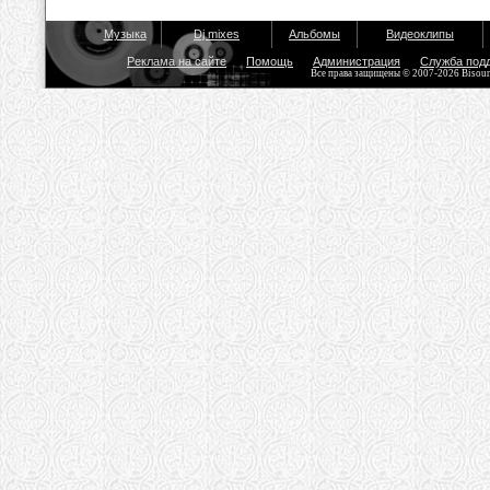
Музыка
Dj mixes
Альбомы
Видеоклипы
Реклама на сайте
Помощь
Администрация
Служба под
Все права защищены © 2007-2026 Bisou