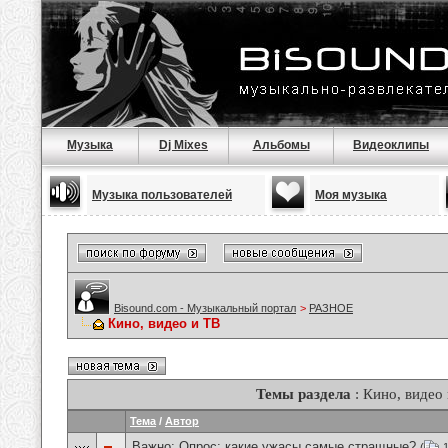
Музыка
Dj Mixes
Альбомы
Видеоклипы
Музыка пользователей
Моя музыка
Bisound.com - Музыкальный портал
>
РАЗНОЕ
Кино, видео и ТВ
Темы раздела
: Кино, видео
Тема
/
Автор
Важно: Опрос:
какие ужасы самые стращные?
(