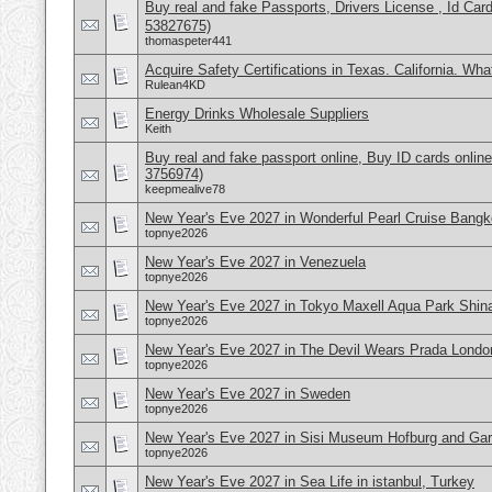
Buy real and fake Passports, Drivers License , Id
53827675)
thomaspeter441
Acquire Safety Certifications in Texas. California. Wh
Rulean4KD
Energy Drinks Wholesale Suppliers
Keith
Buy real and fake passport online, Buy ID cards onli
3756974)
keepmealive78
New Year's Eve 2027 in Wonderful Pearl Cruise Bangk
topnye2026
New Year's Eve 2027 in Venezuela
topnye2026
New Year's Eve 2027 in Tokyo Maxell Aqua Park Shi
topnye2026
New Year's Eve 2027 in The Devil Wears Prada Londo
topnye2026
New Year's Eve 2027 in Sweden
topnye2026
New Year's Eve 2027 in Sisi Museum Hofburg and Gar
topnye2026
New Year's Eve 2027 in Sea Life in istanbul, Turkey