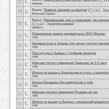
tululueva
Важно:
Правила общения на форуме
(
1
2
3
...
Посл
Вячеслав Серёгин
Важно:
Перемещение тем и сообщений, обсуждение
(
1
2
3
...
Последняя страница
)
tululueva
Проверенные анкеты индивидуалок ВАО Москвы
cody
Индивидуалки в Химках для тихого уютного вечер
cody
Проститутки в Химках с глубоким минетом
cody
Девушки легкого поведения Одинцово на 1-2 часа
cody
Шлюхи на выезд в Домодедово в отель у аэропорт
cody
Шлюхи Балашиха без комплексов и табу
cody
Девушки легкого поведения Пушкино на час
cody
Шлюхи по вызову в Видное с модельной внешност
cody