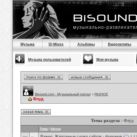
Музыка
Dj Mixes
Альбомы
Видеоклипы
Музыка пользователей
Моя музыка
Bisound.com - Музыкальный портал
>
РАЗНОЕ
Флуд
Темы раздела
: Флуд
Тема
/
Автор
Важно:
Жаргонные слова сайтов - форумов
(
1
2