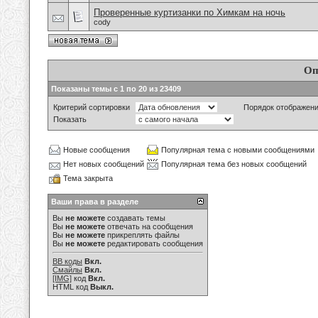
Проверенные куртизанки по Химкам на ночь
cody
Оп
Показаны темы с 1 по 20 из 23409
Критерий сортировки
Порядок отображен
Показать
Новые сообщения
Популярная тема с новыми сообщениями
Нет новых сообщений
Популярная тема без новых сообщений
Тема закрыта
Ваши права в разделе
Вы
не можете
создавать темы
Вы
не можете
отвечать на сообщения
Вы
не можете
прикреплять файлы
Вы
не можете
редактировать сообщения
BB коды
Вкл.
Смайлы
Вкл.
[IMG]
код
Вкл.
HTML код
Выкл.