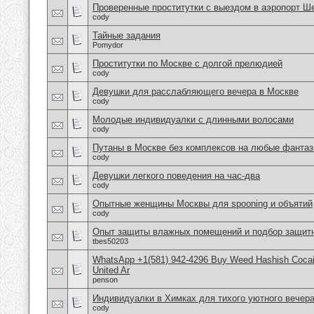
Проверенные проститутки с выездом в аэропорт Ш
cody
Тайные задания
Pomydor
Проститутки по Москве с долгой прелюдией
cody
Девушки для расслабляющего вечера в Москве
cody
Молодые индивидуалки с длинными волосами
cody
Путаны в Москве без комплексов на любые фантаз
cody
Девушки легкого поведения на час-два
cody
Опытные женщины Москвы для spooning и объятий
cody
Опыт защиты влажных помещений и подбор защитн
tbes50203
WhatsApp +1(581) 942-4296 Buy Weed Hashish Cocai
United Ar
penson
Индивидуалки в Химках для тихого уютного вечер
cody