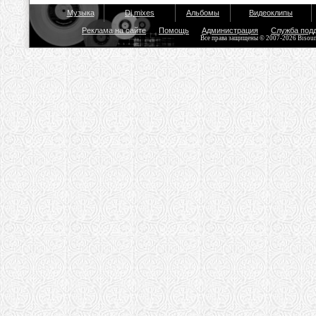
Музыка
Dj mixes
Альбомы
Видеоклипы
Реклама на сайте
Помощь
Администрация
Служба под
Все права защищены © 2007-2026 Bisou