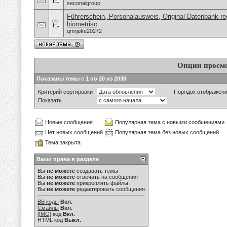
seconalgroup
Führerschein, Personalausweis, Original Datenbank reg
biometrisc
qmrjuke20272
Опции просм
Показаны темы с 1 по 20 из 2038
Критерий сортировки
Порядок отображен
Показать
Новые сообщения
Популярная тема с новыми сообщениями
Нет новых сообщений
Популярная тема без новых сообщений
Тема закрыта
Ваши права в разделе
Вы
не можете
создавать темы
Вы
не можете
отвечать на сообщения
Вы
не можете
прикреплять файлы
Вы
не можете
редактировать сообщения
BB коды
Вкл.
Смайлы
Вкл.
[IMG]
код
Вкл.
HTML код
Выкл.