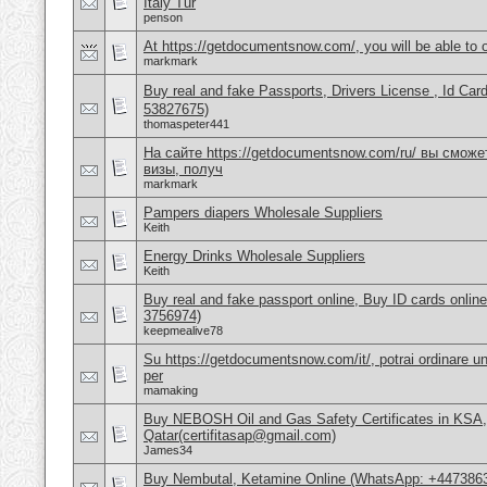
Italy Tur
penson
At https://getdocumentsnow.com/, you will be able to o
markmark
Buy real and fake Passports, Drivers License , Id
53827675)
thomaspeter441
На сайте https://getdocumentsnow.com/ru/ вы сможе
визы, получ
markmark
Pampers diapers Wholesale Suppliers
Keith
Energy Drinks Wholesale Suppliers
Keith
Buy real and fake passport online, Buy ID cards onli
3756974)
keepmealive78
Su https://getdocumentsnow.com/it/, potrai ordinare un
per
mamaking
Buy NEBOSH Oil and Gas Safety Certificates in KSA
Qatar(certifitasap@gmail.com)
James34
Buy Nembutal, Ketamine Online (WhatsApp: +447386