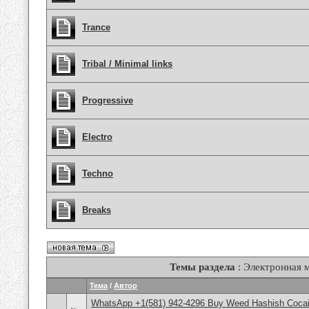
Trance
Tribal / Minimal links
Progressive
Electro
Techno
Breaks
Темы раздела
: Электронная 
Тема
/
Автор
WhatsApp +1(581) 942-4296 Buy Weed Hashish Cocain