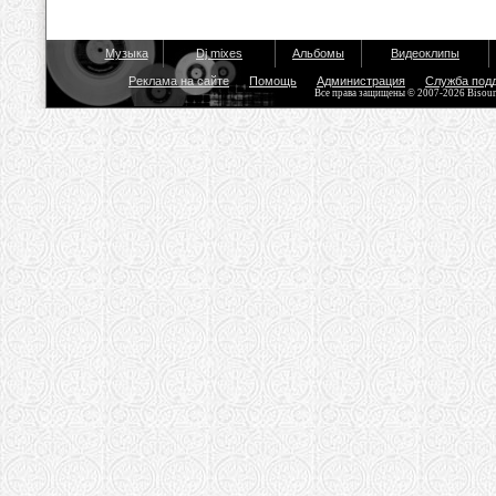
Музыка
Dj mixes
Альбомы
Видеоклипы
Реклама на сайте
Помощь
Администрация
Служба под
Все права защищены © 2007-2026 Bisou