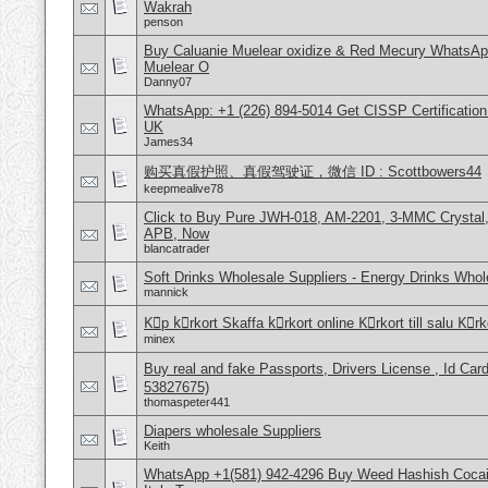
Wakrah
penson
Buy Caluanie Muelear oxidize & Red Mecury WhatsAp
Muelear O
Danny07
WhatsApp: +1 (226) 894-5014​ Get CISSP Certification
UK
James34
购买真假护照、真假驾驶证，微信 ID : Scottbowers44
keepmealive78
Click to Buy Pure JWH-018, AM-2201, 3-MMC Crystal
APB, Now
blancatrader
Soft Drinks Wholesale Suppliers - Energy Drinks Whol
mannick
Kِp kِrkort Skaffa kِrkort online Kِrkort till salu Kِr
minex
Buy real and fake Passports, Drivers License , Id
53827675)
thomaspeter441
Diapers wholesale Suppliers
Keith
WhatsApp +1(581) 942-4296 Buy Weed Hashish Cocai