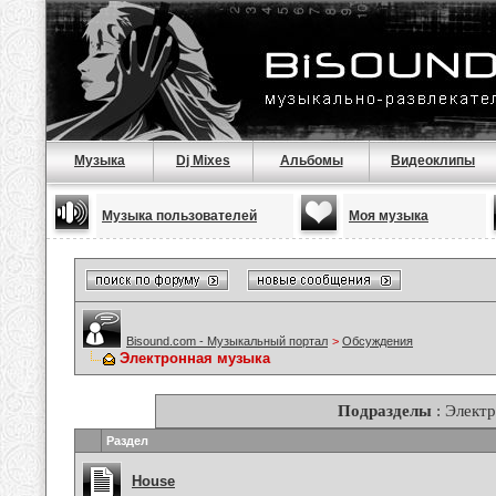
Музыка
Dj Mixes
Альбомы
Видеоклипы
Музыка пользователей
Моя музыка
Bisound.com - Музыкальный портал
>
Обсуждения
Электронная музыка
Подразделы
: Элект
Раздел
House