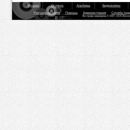
Музыка
Dj mixes
Альбомы
Видеоклипы
Реклама на сайте
Помощь
Администрация
Служба под
Все права защищены © 2007-2026 Bisou