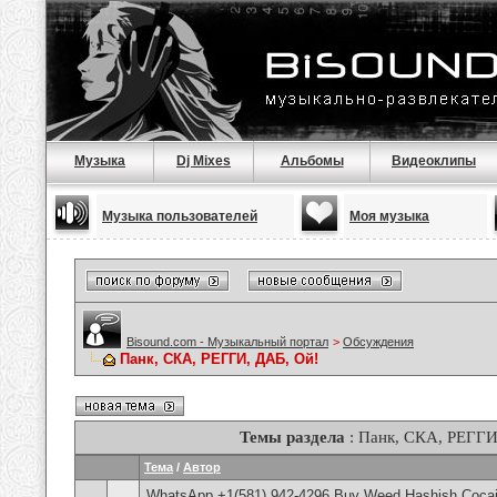
Музыка
Dj Mixes
Альбомы
Видеоклипы
Музыка пользователей
Моя музыка
Bisound.com - Музыкальный портал
>
Обсуждения
Панк, СКА, РЕГГИ, ДАБ, Ой!
Темы раздела
: Панк, СКА, РЕГГИ
Тема
/
Автор
WhatsApp +1(581) 942-4296 Buy Weed Hashish Cocai