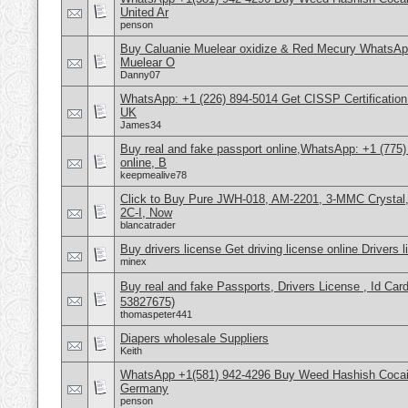
United Ar
penson
Buy Caluanie Muelear oxidize & Red Mecury WhatsAp
Muelear O
Danny07
WhatsApp: +1 (226) 894-5014​ Get CISSP Certification
UK
James34
Buy real and fake passport online,WhatsApp: +1 (775
online, B
keepmealive78
Click to Buy Pure JWH-018, AM-2201, 3-MMC Crysta
2C-I, Now
blancatrader
Buy drivers license Get driving license online Drivers 
minex
Buy real and fake Passports, Drivers License , Id
53827675)
thomaspeter441
Diapers wholesale Suppliers
Keith
WhatsApp +1(581) 942-4296 Buy Weed Hashish Cocai
Germany
penson