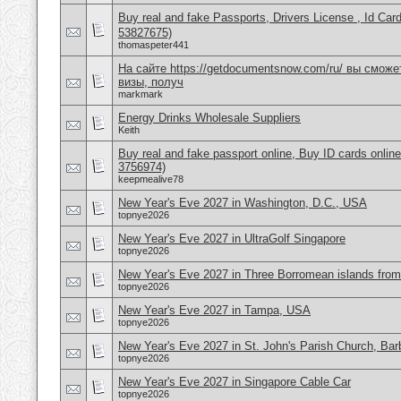
Buy real and fake Passports, Drivers License , Id
53827675)
thomaspeter441
На сайте https://getdocumentsnow.com/ru/ вы сможе
визы, получ
markmark
Energy Drinks Wholesale Suppliers
Keith
Buy real and fake passport online, Buy ID cards onli
3756974)
keepmealive78
New Year's Eve 2027 in Washington, D.C., USA
topnye2026
New Year's Eve 2027 in UltraGolf Singapore
topnye2026
New Year's Eve 2027 in Three Borromean islands from 
topnye2026
New Year's Eve 2027 in Tampa, USA
topnye2026
New Year's Eve 2027 in St. John's Parish Church, Ba
topnye2026
New Year's Eve 2027 in Singapore Cable Car
topnye2026