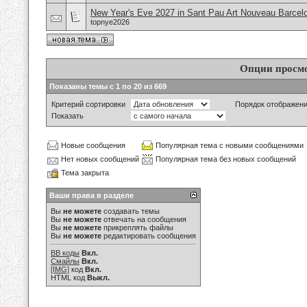
New Year's Eve 2027 in Sant Pau Art Nouveau Barcel
topnye2026
Опции просм
Показаны темы с 1 по 20 из 669
Критерий сортировки
Порядок отображен
Показать
Новые сообщения
Популярная тема с новыми сообщениями
Нет новых сообщений
Популярная тема без новых сообщений
Тема закрыта
Ваши права в разделе
Вы
не можете
создавать темы
Вы
не можете
отвечать на сообщения
Вы
не можете
прикреплять файлы
Вы
не можете
редактировать сообщения
BB коды
Вкл.
Смайлы
Вкл.
[IMG]
код
Вкл.
HTML код
Выкл.