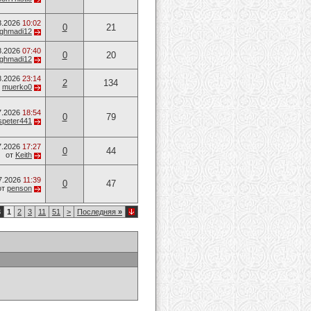
8.2026
10:02
0
21
ghmadi12
8.2026
07:40
0
20
ghmadi12
8.2026
23:14
2
134
т
muerko0
7.2026
18:54
0
79
speter441
7.2026
17:27
0
44
от
Keith
7.2026
11:39
0
47
от
penson
3
1
2
3
11
51
>
Последняя
»