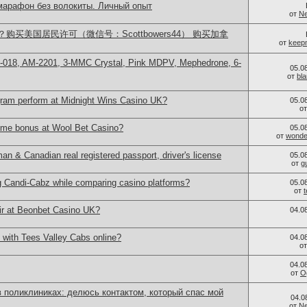
 марафон без волокиты. Личный опыт
от
Ne
买美国居民许可（微信号：Scottbowers44） 购买加拿
от
keep
H-018, AM-2201, 3-MMC Crystal, Pink MDPV, Mephedrone, 6-
05.0
от
bl
ram perform at Midnight Wins Casino UK?
05.0
о
ome bonus at Wool Bet Casino?
05.0
от
wonder
 & Canadian real registered passport, driver's license
05.0
от
g
g Candi-Cabz while comparing casino platforms?
05.0
от
ir at Beonbet Casino UK?
04.0
 with Tees Valley Cabs online?
04.0
о
04.0
от
O
 поликлиниках: делюсь контактом, который спас мой
04.0
от
Ne