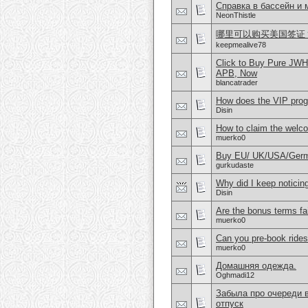
Справка в бассейн и
NeonThistle
哪里可以购买美国签证？购
keepmealive78
Click to Buy Pure JW
APB, Now
blancatrader
How does the VIP prog
Disin
How to claim the welc
muerko0
Buy EU/ UK/USA/German
gurkudaste
Why did I keep noticin
Disin
Are the bonus terms fa
muerko0
Can you pre-book rides
muerko0
Домашняя одежда.
Oghmadi12
Забыла про очереди в
отпуск