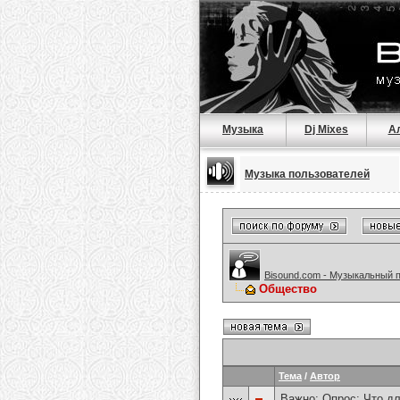
Музыка
Dj Mixes
А
Музыка пользователей
Bisound.com - Музыкальный 
Общество
Тема
/
Автор
Важно: Опрос:
Что дл