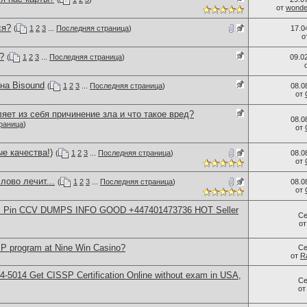
от
wonder
ся?
(
1
2
3
...
Последняя страница
)
17.0
о
?
(
1
2
3
...
Последняя страница
)
09.0
на Bisound
(
1
2
3
...
Последняя страница
)
08.0
от
яет из себя причинение зла и что такое вред?
08.0
раница
)
от
е качества!)
(
1
2
3
...
Последняя страница
)
08.0
от
лово лечит...
(
1
2
3
...
Последняя страница
)
08.0
от
rds Pin CCV DUMPS INFO GOOD +447401473736 HOT Seller
Се
о
IP program at Nine Win Casino?
Се
от
R
-5014​ Get CISSP Certification Online without exam in USA,
Се
о