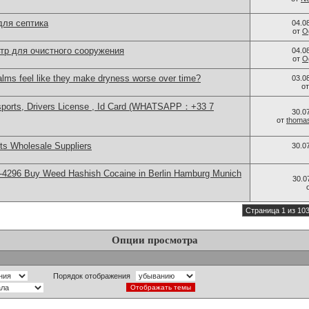
для септика
04.0
от
O
тр для очистного сооружения
04.0
от
O
alms feel like they make dryness worse over time?
03.0
о
sports, Drivers License , Id Card (WHATSAPP：+33 7
30.0
от
thoma
s Wholesale Suppliers
30.0
-4296 Buy Weed Hashish Cocaine in Berlin Hamburg Munich
30.0
Страница 1 из 10
Опции просмотра
Порядок отображения