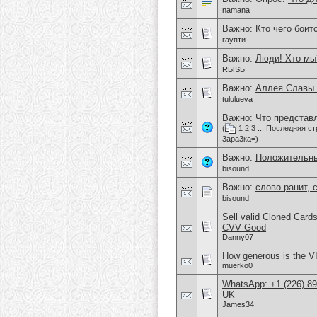
namana
Важно:
Кто чего боит
гаупти
Важно:
Люди! Хто мы
RЫSЬ
Важно:
Аллея Славы 
tululueva
Важно:
Что представл
(
1
2
3
...
Последняя ст
3ара3ка=)
Важно:
Положительны
bisound
Важно:
слово ранит, с
bisound
Sell valid Cloned Ca
CVV Good
Danny07
How generous is the V
muerko0
WhatsApp: +1 (226) 894
UK
James34