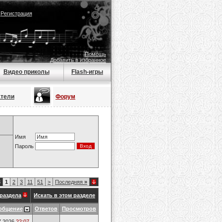
|
Регистрация
Помощь
Добавить в избранное
Видео приколы
Flash-игры
атели
Форум
Имя
Пароль
3
1
2
3
11
51
>
Последняя
»
раздела
Искать в этом разделе
общение
Ответов
Просмотров
7.2026
22:07