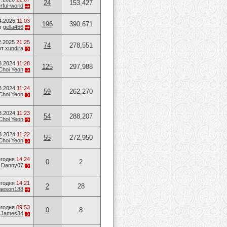
24
153,427
ful-world
4.2026
11:03
196
390,671
т
gella456
2.2025
21:25
74
278,551
от
xundira
8.2024
11:28
125
297,988
Choi Yeon
8.2024
11:24
59
262,270
Choi Yeon
8.2024
11:23
54
288,207
Choi Yeon
8.2024
11:22
55
272,950
Choi Yeon
годня
14:24
0
2
т
Danny07
годня
14:21
2
28
aeson188
годня
09:53
0
8
т
James34