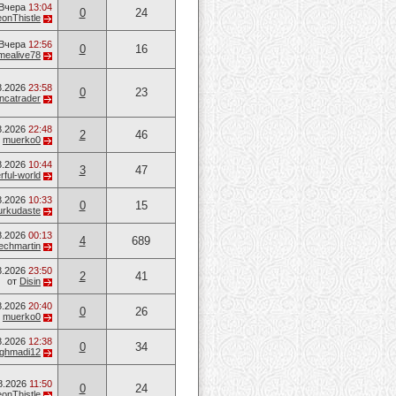
Вчера
13:04
0
24
onThistle
Вчера
12:56
0
16
mealive78
8.2026
23:58
0
23
ancatrader
8.2026
22:48
2
46
т
muerko0
8.2026
10:44
3
47
ful-world
8.2026
10:33
0
15
urkudaste
8.2026
00:13
4
689
techmartin
8.2026
23:50
2
41
от
Disin
8.2026
20:40
0
26
т
muerko0
8.2026
12:38
0
34
ghmadi12
8.2026
11:50
0
24
onThistle