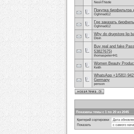
NeonThistle
Покупка биофильтра 
Oghmadi12
Где заказать биофиль
Oghmadi12
Why do drugstore lip b
Disin
Buy real and fake Pas
53827675)
thomaspeter441
Women Beauty Product
Keith
WhatsApp +1(581) 942
Germany
penson
Показаны темы с 1 по 20 из 2045
Критерий сортировки
Показать