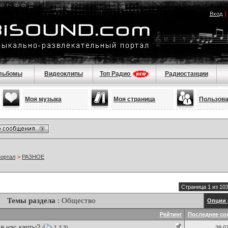
Вход
льбомы
Видеоклипы
Топ Радио
Радиостанции
Моя музыка
Моя страница
Пользов
портал
>
РАЗНОЕ
Страница 1 из 10
Темы раздела
: Общество
Опции 
Рейтинг
Последнее со
я нас карты?
(
1
2
3
)
29.0