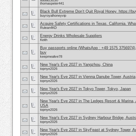
thomaspeter441
Black Bull Extreme Don’t Quit Royal Honey. https://b
buyroyalhoneyvip
Acquire Safety Certifications in Texas. California. Wh
Rulean4KD
Energy Drinks Wholesale Suppliers
Keith
Buy passports online (WhatsApp : +49 1575 3756974),
buy
keepmealive78
New Year's Eve 2027 in Yangzhou, China
topnye2026
New Year's Eve 2027 in Vienna Danube Tower, Austria
topnye2026
New Year's Eve 2027 in Tokyo Tower, Tokyo, Japan
topnye2026
New Year's Eve 2027 in The Ledges Resort & Marina, 
USA
topnye2026
New Year's Eve 2027 in Sydney Harbour Bridge, Austra
topnye2026
New Year's Eve 2027 in SkyFeast at Sydney Tower, Au
topnye2026