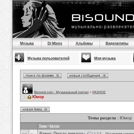
Музыка
Dj Mixes
Альбомы
Видеоклипы
Музыка пользователей
Моя музыка
Bisound.com - Музыкальный портал
>
РАЗНОЕ
Юмор
Темы раздела
: Юмор
Тема
/
Автор
Важно:
Просто анекдоты.
(
1
2
3
...
Последняя страни