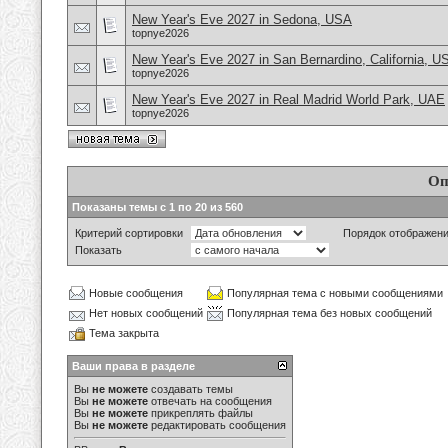
New Year's Eve 2027 in Sedona, USA
topnye2026
New Year's Eve 2027 in San Bernardino, California, U
topnye2026
New Year's Eve 2027 in Real Madrid World Park, UAE
topnye2026
Оп
Показаны темы с 1 по 20 из 560
Критерий сортировки
Порядок отображен
Показать
Новые сообщения
Популярная тема с новыми сообщениями
Нет новых сообщений
Популярная тема без новых сообщений
Тема закрыта
Ваши права в разделе
Вы
не можете
создавать темы
Вы
не можете
отвечать на сообщения
Вы
не можете
прикреплять файлы
Вы
не можете
редактировать сообщения