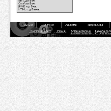
BB коды
Вкл.
Смайлы
Вкл.
[IMG]
код
Вкл.
HTML код
Выкл.
Музыка
Dj mixes
Альбомы
Видеоклипы
Реклама на сайте
Помощь
Администрация
Служба под
Все права защищены © 2007-2026 Bisou