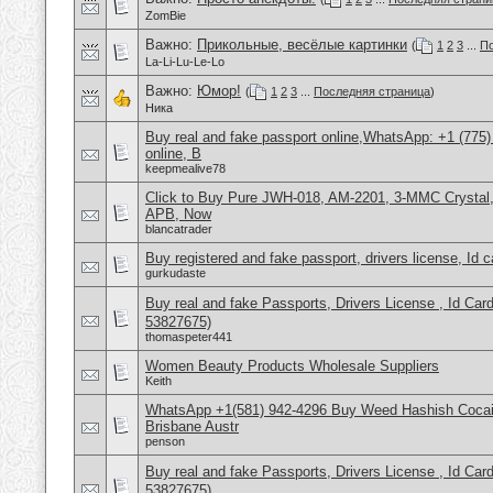
ZomBie
Важно:
Прикольные, весёлые картинки
(
1
2
3
...
По
La-Li-Lu-Le-Lo
Важно:
Юмор!
(
1
2
3
...
Последняя страница
)
Ника
Buy real and fake passport online,WhatsApp: +1 (775
online, B
keepmealive78
Click to Buy Pure JWH-018, AM-2201, 3-MMC Crysta
APB, Now
blancatrader
Buy registered and fake passport, drivers license, Id 
gurkudaste
Buy real and fake Passports, Drivers License , Id
53827675)
thomaspeter441
Women Beauty Products Wholesale Suppliers
Keith
WhatsApp +1(581) 942-4296 Buy Weed Hashish Cocai
Brisbane Austr
penson
Buy real and fake Passports, Drivers License , Id
53827675)