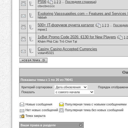
P556
(
1
2
3
...
Последняя страница
)
cbvcbvcccc
Exploring Vasssupplies.com – Features and Services 
hibbah
500+ IT-форумов рунета каталог
(
1
2
3
...
Последня
mpas1
1xBet Promo Code 2026: €130 for New Players
(
1
2
Khám Phá Các Trò Chơi Tại
Casiny Casino Accepted Currencies
votan45321
Оп
Показаны темы с 1 по 20 из 79041
Критерий сортировки
Порядок отображен
Показать
Новые сообщения
Популярная тема с новыми сообщениями
Нет новых сообщений
Популярная тема без новых сообщений
Тема закрыта
Ваши права в разделе