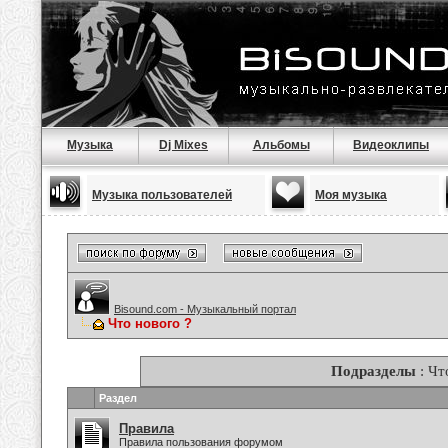
Музыка
Dj Mixes
Альбомы
Видеоклипы
Музыка пользователей
Моя музыка
Bisound.com - Музыкальный портал
Что нового ?
Подразделы
: Чт
Раздел
Правила
Правила пользования форумом