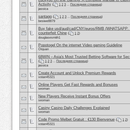
Activity
(
1
2
3
...
Последняя страница
)
jassica
santagg
(
1
2
3
...
Последняя страница
)
besiwe8879
Buy fake usd/aud/cad/CNY/euros/RMB (WHATSAPP: 
counterfeit Chine
(
1
2
)
douglasesmith1
Popotogel On the internet Video gaming Guideline
Otquan
68WIN – Asia's Most Trusted Betting Software for Se
(
1
2
3
...
Последняя страница
)
jassica
Create Account and Unlock Premium Rewards
votan45321
Online Players Get Fast Rewards and Bonuses
seoman
New Players Receive Instant Bonus Offers
seoman
Casiny Casino Daily Challenges Explained
seoman
Code Promo Melbet Gratuit : €130 Bienvenue
(
1
2
)
votan45321