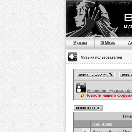
Музыка
Dj Mixes
А
Музыка пользователей
Bisound.com - Музыкальный 
Новости нашего форум
Темы
Тема
/
Автор
Panduan Pemula Mema