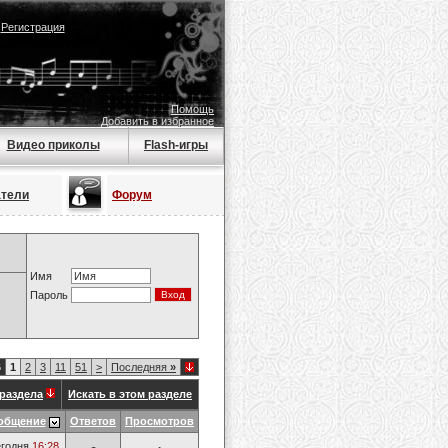
|
Регистрация
Помощь
Добавить в избранное
Видео приколы
Flash-игры
атели
Форум
Имя
Пароль
6
1
2
3
11
51
>
Последняя
»
раздела
Искать в этом разделе
общение
Ответов
Просмотров
годня
16:28