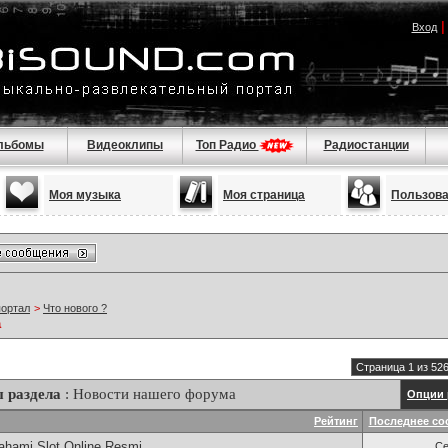
Вход
льбомы
Видеоклипы
Топ Радио
Радиостанции
Моя музыка
Моя страница
Пользов
портал
>
Что нового ?
а
Страница 1 из 52
 раздела
: Новости нашего форума
Опции 
Рейтинг
Последнее со
hami Slot Online Resmi
Се