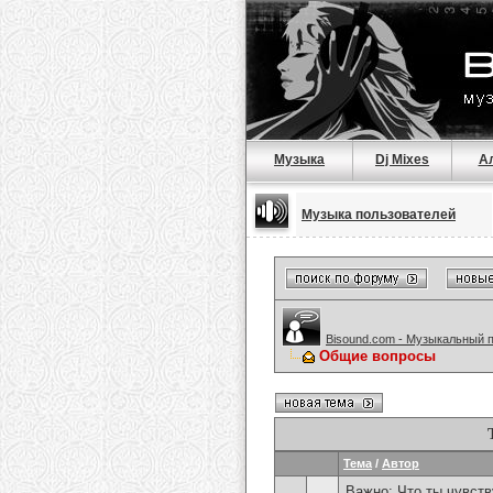
Музыка
Dj Mixes
А
Музыка пользователей
Bisound.com - Музыкальный 
Общие вопросы
Тема
/
Автор
Важно:
Что ты чувств