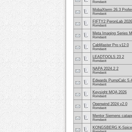
Romdastt
MobaXterm 26.3 Profes
Romdastt
FIFTY2 PeronLab 2026
Romdastt
Meta Imaging Series 
Romdastt
CabMaster Pro v12.0
Romdastt
LEADTOOLS 23 2
Romdastt
NAPA 2024.2 2
Romdastt
Edwards PumpCalc 5.4
Romdastt
Keysight MQA 2026
Romdastt
Openwind 2024 v2.0
Romdastt
Mentor Siemens catapu
Romdastt
KONGSBERG K-Spice S
Romdastt