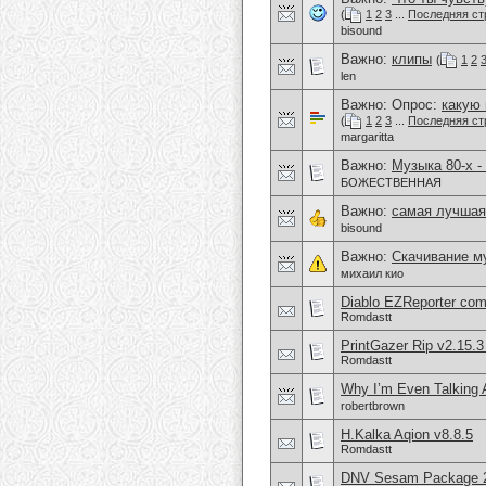
(
1
2
3
...
Последняя ст
bisound
Важно:
клипы
(
1
2
len
Важно: Опрос:
какую
(
1
2
3
...
Последняя ст
margaritta
Важно:
Музыка 80-х -
БОЖЕСТВЕННАЯ
Важно:
самая лучшая
bisound
Важно:
Скачивание м
михаил кио
Diablo EZReporter com
Romdastt
PrintGazer Rip v2.15.3
Romdastt
Why I’m Even Talking
robertbrown
H.Kalka Aqion v8.8.5
Romdastt
DNV Sesam Package 