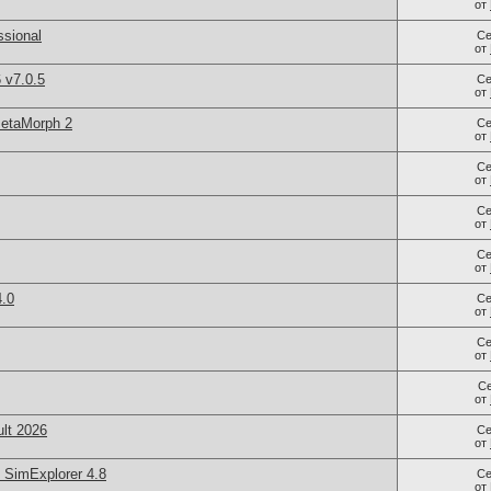
от
sional
Се
от
 v7.0.5
Се
от
MetaMorph 2
Се
от
Се
от
Се
от
Се
от
.0
Се
от
Се
от
С
от
lt 2026
Се
от
imExplorer 4.8
Се
от