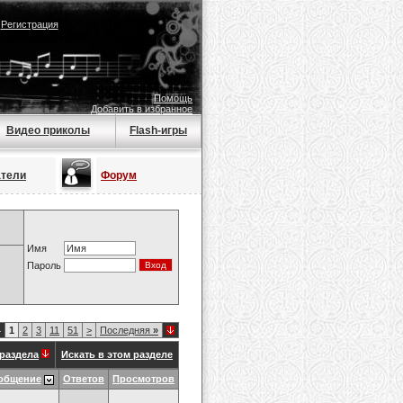
|
Регистрация
Помощь
Добавить в избранное
Видео приколы
Flash-игры
атели
Форум
Имя
Пароль
4
1
2
3
11
51
>
Последняя
»
раздела
Искать в этом разделе
общение
Ответов
Просмотров