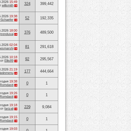
8.2026
15:49
324
399,442
т
willsmith
6.2026
19:38
52
192,335
ySchaefer
6.2026
18:00
376
489,500
т
trendusai
6.2026
02:04
81
291,618
mesmarshi
5.2026
10:18
92
295,567
от
Ellis89
3.2026
21:19
177
444,664
iwiinmenu
годня
19:38
0
1
Romdastt
годня
19:26
0
1
Romdastt
годня
19:18
229
9,084
от
farizali
годня
19:15
0
1
Romdastt
годня
19:03
0
1