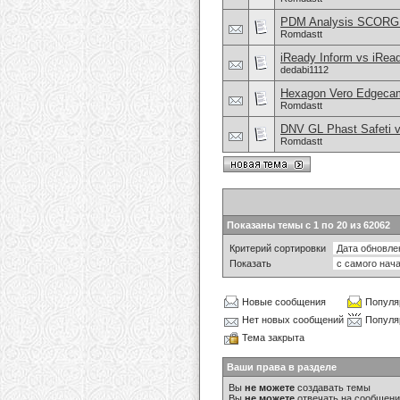
PDM Analysis SCORG 
Romdastt
iReady Inform vs iRea
dedabi1112
Hexagon Vero Edgeca
Romdastt
DNV GL Phast Safeti v
Romdastt
Показаны темы с 1 по 20 из 62062
Критерий сортировки
Показать
Новые сообщения
Популя
Нет новых сообщений
Популя
Тема закрыта
Ваши права в разделе
Вы
не можете
создавать темы
Вы
не можете
отвечать на сообщен