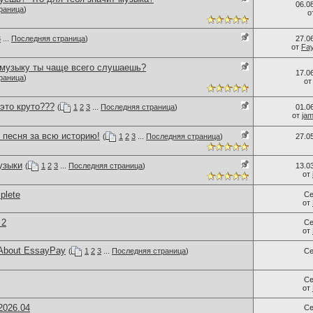
06.0
раница
)
о
3
...
Последняя страница
)
27.0
от
Fa
 музыку ты чаще всего слушаешь?
17.0
раница
)
о
 это круто???
(
1
2
3
...
Последняя страница
)
01.0
от
ja
 песня за всю историю!
(
1
2
3
...
Последняя страница
)
27.0
узыки
(
1
2
3
...
Последняя страница
)
13.0
от
plete
Се
от
 2
Се
от
 About EssayPay
(
1
2
3
...
Последняя страница
)
Се
Се
от
2026.04
Се