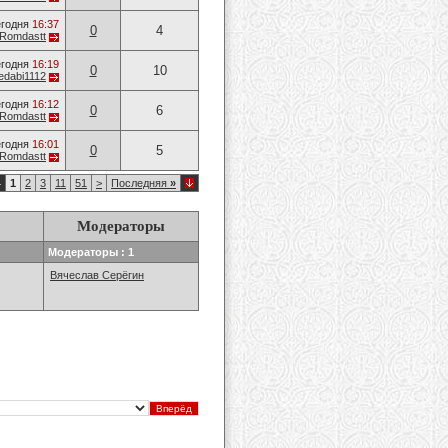
годня
16:37
0
4
Romdastt
годня
16:19
0
10
edabi1112
годня
16:12
0
6
Romdastt
годня
16:01
0
5
Romdastt
4
1
2
3
11
51
>
Последняя
»
Модераторы
Модераторы : 1
Вячеслав Серёгин