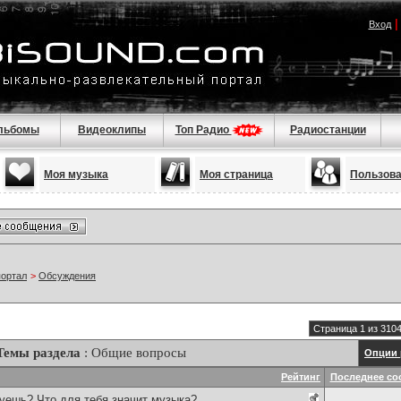
Вход
льбомы
Видеоклипы
Топ Радио
Радиостанции
Моя музыка
Моя страница
Пользов
портал
>
Обсуждения
Страница 1 из 310
Темы раздела
: Общие вопросы
Опции 
Рейтинг
Последнее со
уешь? Что для тебя значит музыка?