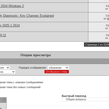
2024 Windows 2
Се
от
dy Diagnostic: Key Changes Explained
Се
от
d
m 2025.1.2614
Се
от
9.11
Се
от
Страница 1 из 310
Опции просмотра
Порядок отображения
рная тема с новыми сообщениями
рная тема без новых сообщений
Быстрый переход
ия