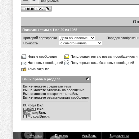
topnye2026
Оп
Показаны темы с 1 по 20 из 1985
Критерий сортировки
Порядок отображен
Показать
Новые сообщения
Популярная тема с новыми сообщениями
Нет новых сообщений
Популярная тема без новых сообщений
Тема закрыта
Ваши права в разделе
Вы
не можете
создавать темы
Вы
не можете
отвечать на сообщения
Вы
не можете
прикреплять файлы
Вы
не можете
редактировать сообщения
BB коды
Вкл.
Смайлы
Вкл.
[IMG]
код
Вкл.
HTML код
Выкл.
Музыка
Dj mixes
Альбомы
Видеоклипы