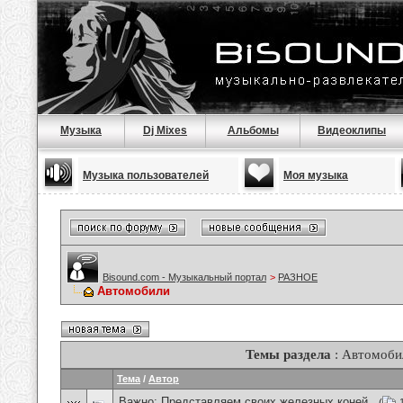
Музыка
Dj Mixes
Альбомы
Видеоклипы
Музыка пользователей
Моя музыка
Bisound.com - Музыкальный портал
>
РАЗНОЕ
Автомобили
Темы раздела
: Автомоби
Тема
/
Автор
Важно:
Представляем своих железных коней .
(