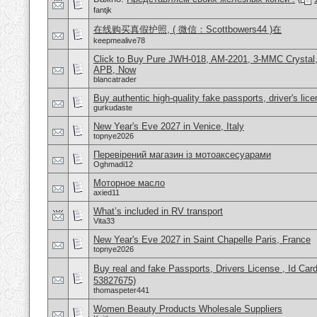
fantjk
在线购买真假护照, ( 微信：Scottbowers44 )在
keepmealive78
Click to Buy Pure JWH-018, AM-2201, 3-MMC Crystal
APB, Now
blancatrader
Buy authentic high-quality fake passports, driver's lic
gurkudaste
New Year's Eve 2027 in Venice, Italy
topnye2026
Перевірений магазин із мотоаксесуарами
Oghmadi12
Моторное масло
axied11
What’s included in RV transport
Vita33
New Year's Eve 2027 in Saint Chapelle Paris, France
topnye2026
Buy real and fake Passports, Drivers License , Id
53827675)
thomaspeter441
Women Beauty Products Wholesale Suppliers