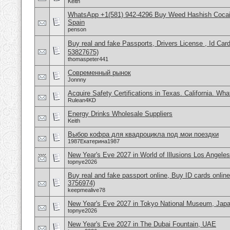
Keith
WhatsApp +1(581) 942-4296 Buy Weed Hashish Cocain
Spain
penson
Buy real and fake Passports, Drivers License , Id
53827675)
thomaspeter441
Современный рынок
Jonnny
Acquire Safety Certifications in Texas. California. Wh
Rulean4KD
Energy Drinks Wholesale Suppliers
Keith
Выбор кофра для квадроцикла под мои поездки
1987Екатерина1987
New Year's Eve 2027 in World of Illusions Los Angele
topnye2026
Buy real and fake passport online, Buy ID cards onli
3756974)
keepmealive78
New Year's Eve 2027 in Tokyo National Museum, Jap
topnye2026
New Year's Eve 2027 in The Dubai Fountain, UAE