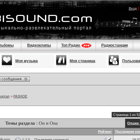
Вход
льбомы
Видеоклипы
Топ Радио
Радиостанции
Моя музыка
Моя страница
Пользов
портал
>
РАЗНОЕ
Страница 1 из 5
Темы раздела
: Он и Она
Опции 
Рейтинг
Последнее со
-это...
(
1
2
3
...
Последняя страница
)
18.0