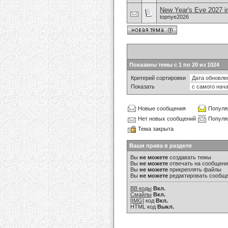
New Year's Eve 2027 
topnye2026
Показаны темы с 1 по 20 из 1024
Критерий сортировки
Показать
Новые сообщения
Популя
Нет новых сообщений
Популя
Тема закрыта
Ваши права в разделе
Вы
не можете
создавать темы
Вы
не можете
отвечать на сообщен
Вы
не можете
прикреплять файлы
Вы
не можете
редактировать сообщ
BB коды
Вкл.
Смайлы
Вкл.
[IMG]
код
Вкл.
HTML код
Выкл.