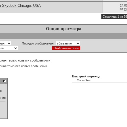
in Skydeck Chicago, USA
24.0
от
t
Страница 1 из 5
Опции просмотра
Порядок отображения
рная тема с новыми сообщениями
рная тема без новых сообщений
Быстрый переход
ия
ения