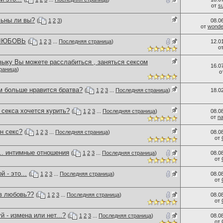
от
s
льны ли вы?
(
1
2
3
)
08.0
от
wonder
 ЛЮБОВЬ
(
1
2
3
...
Последняя страница
)
12.0
о
зыку Вы можете расслабиться , заняться сексом
16.0
раница
)
о
м больше нравится братва?
(
1
2
3
...
Последняя страница
)
18.0
секса хочется курить?
(
1
2
3
...
Последняя страница
)
08.0
от
n
н секс?
(
1
2
3
...
Последняя страница
)
08.0
от
.. интимные отношения
(
1
2
3
...
Последняя страница
)
08.0
от
 - это...
(
1
2
3
...
Последняя страница
)
08.0
от
 в любовь??
(
1
2
3
...
Последняя страница
)
08.0
от
й - измена или нет...?
(
1
2
3
...
Последняя страница
)
08.0
от