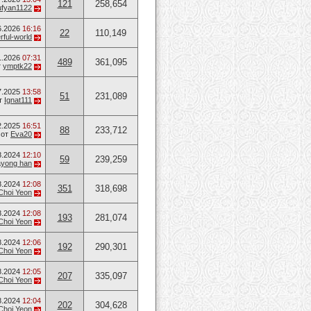
121
258,654
ufyan1122
6.2026
16:16
22
110,149
ful-world
1.2026
07:31
489
361,095
т
ymptk22
7.2025
13:58
51
231,089
т
Ignat111
2.2025
16:51
88
233,712
от
Eva20
8.2024
12:10
59
239,259
ayong han
8.2024
12:08
351
318,698
Choi Yeon
8.2024
12:08
193
281,074
Choi Yeon
8.2024
12:06
192
290,301
Choi Yeon
8.2024
12:05
207
335,097
Choi Yeon
8.2024
12:04
202
304,628
Choi Yeon