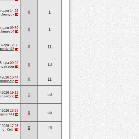
годня
14:25
0
1
т
Danny07
годня
09:39
0
1
т
James34
Вчера
12:38
0
11
mealive78
Вчера
00:02
0
13
ancatrader
8.2026
10:44
0
11
urkudaste
8.2026
19:13
1
58
ful-world
7.2026
18:53
0
66
speter441
7.2026
17:25
0
26
от
Keith