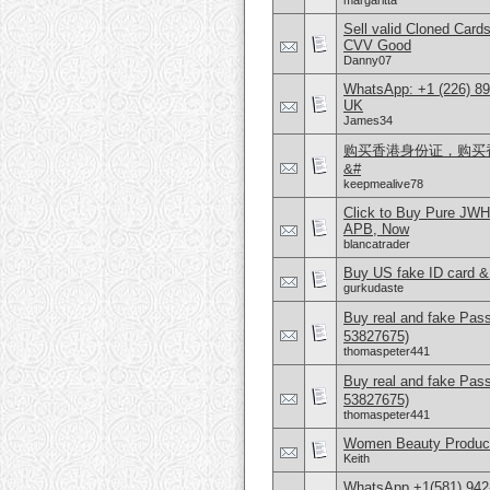
margaritta
Sell valid Cloned Ca
CVV Good
Danny07
WhatsApp: +1 (226) 894
UK
James34
购买香港身份证，购买香港
&#
keepmealive78
Click to Buy Pure JW
APB, Now
blancatrader
Buy US fake ID card &
gurkudaste
Buy real and fake Pas
53827675)
thomaspeter441
Buy real and fake Pas
53827675)
thomaspeter441
Women Beauty Product
Keith
WhatsApp +1(581) 942