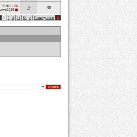
7.2026
12:50
0
38
opnye2026
2
1
2
3
11
51
>
Последняя
»