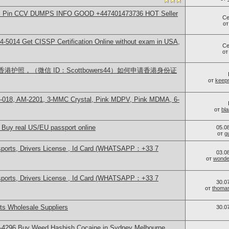
rds Pin CCV DUMPS INFO GOOD +447401473736 HOT Seller
Се
о
-5014​ Get CISSP Certification Online without exam in USA,
Се
о
护照，（微信 ID：Scottbowers44）如何申请香港身份证
от
keep
H-018, AM-2201, 3-MMC Crystal, Pink MDPV, Pink MDMA, 6-
от
bl
 Buy real US/EU passport online
05.0
от
g
sports, Drivers License , Id Card (WHATSAPP：+33 7
03.0
от
wonder
sports, Drivers License , Id Card (WHATSAPP：+33 7
30.0
от
thoma
s Wholesale Suppliers
30.0
-4296 Buy Weed Hashish Cocaine in Sydney Melbourne