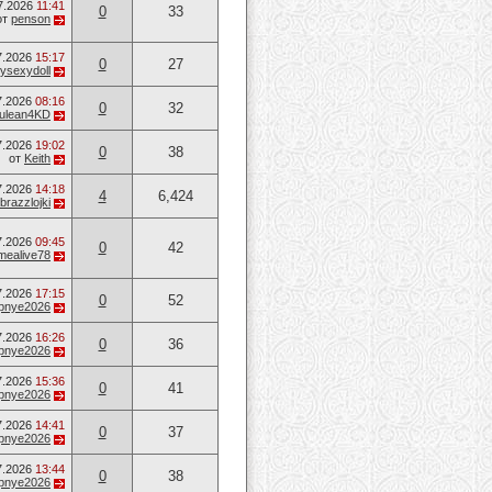
7.2026
11:41
0
33
от
penson
7.2026
15:17
0
27
ysexydoll
7.2026
08:16
0
32
ulean4KD
7.2026
19:02
0
38
от
Keith
7.2026
14:18
4
6,424
brazzlojki
7.2026
09:45
0
42
mealive78
7.2026
17:15
0
52
opnye2026
7.2026
16:26
0
36
opnye2026
7.2026
15:36
0
41
opnye2026
7.2026
14:41
0
37
opnye2026
7.2026
13:44
0
38
opnye2026