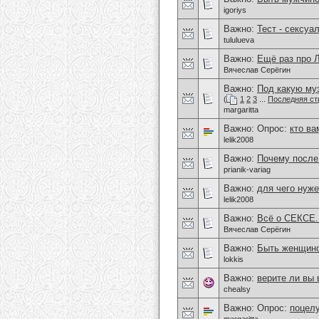
igoriys
Важно:
Тест - сексуа
tululueva
Важно:
Ещё раз про
Вячеслав Серёгин
Важно:
Под какую му
(
1
2
3
...
Последняя ст
margaritta
Важно: Опрос:
кто ва
lelik2008
Важно:
Почему после 
prianik-variag
Важно:
для чего нуже
lelik2008
Важно:
Всё о СЕКСЕ.
Вячеслав Серёгин
Важно:
Быть женщиной
lokkis
Важно:
верите ли вы
chealsy
Важно: Опрос:
поцелу