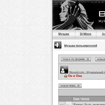
Музыка
Dj Mixes
А
Музыка пользователей
Bisound.com - Музыкальный 
Он и Она
Тема
/
Автор
Важно:
Быть мужчиной