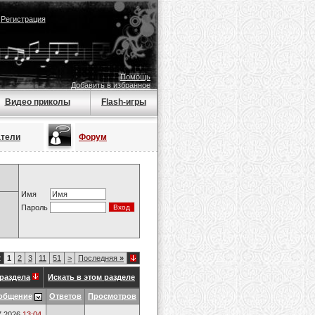
|
Регистрация
Помощь
Добавить в избранное
Видео приколы
Flash-игры
атели
Форум
Имя
Пароль
2
1
2
3
11
51
>
Последняя
»
раздела
Искать в этом разделе
общение
Ответов
Просмотров
7.2026
13:04