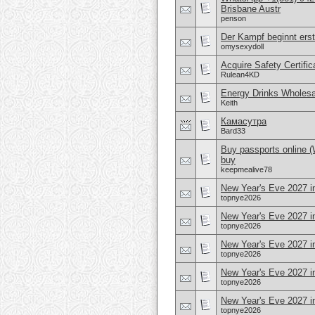
Brisbane Austr
penson
Der Kampf beginnt erst
omysexydoll
Acquire Safety Certifi
Rulean4KD
Energy Drinks Wholesa
Keith
Камасутра
Bard33
Buy passports online 
buy
keepmealive78
New Year's Eve 2027 i
topnye2026
New Year's Eve 2027 in
topnye2026
New Year's Eve 2027 i
topnye2026
New Year's Eve 2027 i
topnye2026
New Year's Eve 2027 in
topnye2026