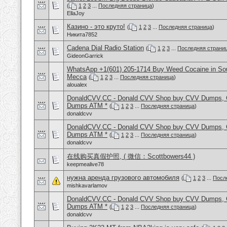
(
1
2
3
...
Последняя страница
)
EllaJoy
Казино - это круто!
(
1
2
3
...
Последняя страница
)
Никита7852
Cadena Dial Radio Station
(
1
2
3
...
Последняя страни
GideonGarrick
WhatsApp +1(601) 205-1714 Buy Weed Cocaine in Sou
Mecca
(
1
2
3
...
Последняя страница
)
aloualex
DonaldCVV.CC - Donald CVV Shop buy CVV Dumps, CC
Dumps ATM *
(
1
2
3
...
Последняя страница
)
donaldcvv
DonaldCVV.CC - Donald CVV Shop buy CVV Dumps, CC
Dumps ATM *
(
1
2
3
...
Последняя страница
)
donaldcvv
在线购买真假护照, ( 微信：Scottbowers44 )
keepmealive78
нужна аренда грузового автомобиля
(
1
2
3
...
Посл
mishkavarlamov
DonaldCVV.CC - Donald CVV Shop buy CVV Dumps, CC
Dumps ATM *
(
1
2
3
...
Последняя страница
)
donaldcvv