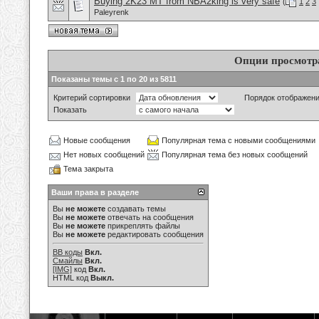
Buying 2K23 MT from NBA2king is very safe
(
1
2
3
Paleyrenk
Опции просмотр
Показаны темы с 1 по 20 из 5811
Критерий сортировки
Порядок отображен
Показать
Новые сообщения
Популярная тема с новыми сообщениями
Нет новых сообщений
Популярная тема без новых сообщений
Тема закрыта
Ваши права в разделе
Вы
не можете
создавать темы
Вы
не можете
отвечать на сообщения
Вы
не можете
прикреплять файлы
Вы
не можете
редактировать сообщения
BB коды
Вкл.
Смайлы
Вкл.
[IMG]
код
Вкл.
HTML код
Выкл.