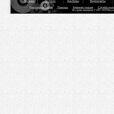
Музыка
Dj mixes
Альбомы
Видеоклипы
Реклама на сайте
Помощь
Администрация
Служба под
Все права защищены © 2007-2026 Bisou