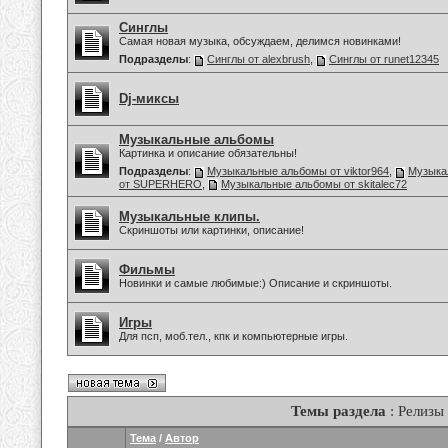
Синглы
Самая новая музыка, обсуждаем, делимся новинками!
Подразделы
:
Синглы от alexbrush
,
Синглы от runet12345
Dj-миксы
Музыкальные альбомы
Картинка и описание обязательны!
Подразделы
:
Музыкальные альбомы от viktor964
,
Музыка
от SUPERHERO
,
Музыкальные альбомы от skitalec72
Музыкальные клипы.
Скриншоты или картинки, описание!
Фильмы
Новинки и самые любимые:) Описание и скриншоты.
Игры
Для псп, моб.тел., кпк и компьютерные игры.
Темы раздела
: Релизы
Тема
/
Автор