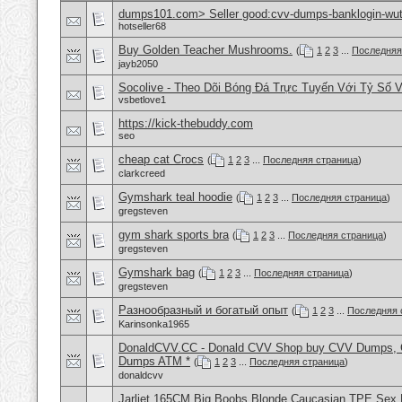
dumps101.com> Seller good:cvv-dumps-banklogin-wutr
hotseller68
Buy Golden Teacher Mushrooms.
(
1
2
3
...
Последняя
jayb2050
Socolive - Theo Dõi Bóng Đá Trực Tuyến Với Tỷ Số 
vsbetlove1
https://kick-thebuddy.com
seo
cheap cat Crocs
(
1
2
3
...
Последняя страница
)
clarkcreed
Gymshark teal hoodie
(
1
2
3
...
Последняя страница
)
gregsteven
gym shark sports bra
(
1
2
3
...
Последняя страница
)
gregsteven
Gymshark bag
(
1
2
3
...
Последняя страница
)
gregsteven
Разнообразный и богатый опыт
(
1
2
3
...
Последняя 
Karinsonka1965
DonaldCVV.CC - Donald CVV Shop buy CVV Dumps, CC
Dumps ATM *
(
1
2
3
...
Последняя страница
)
donaldcvv
Jarliet 165CM Big Boobs Blonde Caucasian TPE Sex 