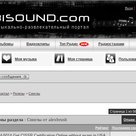
Вход
льбомы
Видеоклипы
Топ Радио
Радиостанции
Моя музыка
Моя страница
Пользов
портал
>
Релизы
>
Синглы
Страница 1 из 5
мы раздела
: Синглы от alexbrush
Опции 
Рейтинг
Последнее со
-5014​ Get CISSP Certification Online without exam in USA,