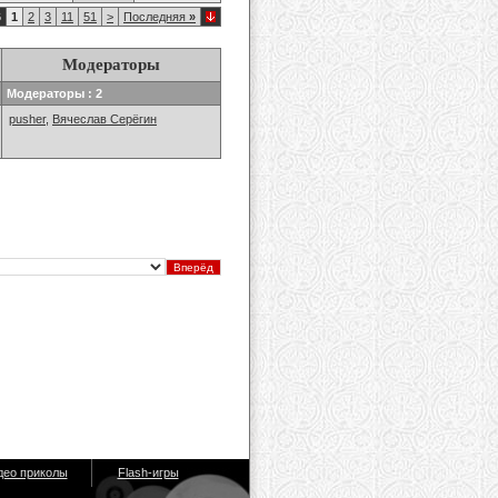
6
1
2
3
11
51
>
Последняя
»
Модераторы
Модераторы : 2
pusher
,
Вячеслав Серёгин
део приколы
Flash-игры