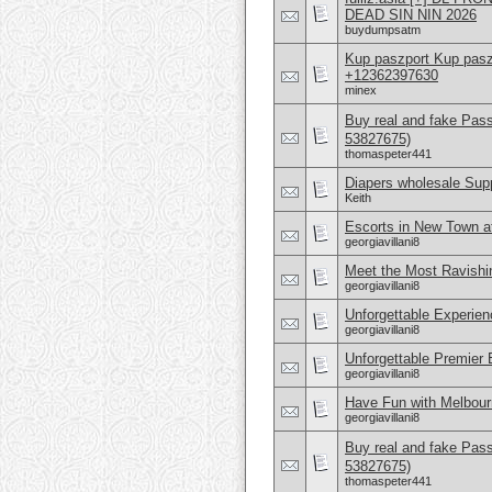
DEAD SIN NIN 2026
buydumpsatm
Kup paszport Kup pa
+12362397630
minex
Buy real and fake Pas
53827675)
thomaspeter441
Diapers wholesale Supp
Keith
Escorts in New Town a
georgiavillani8
Meet the Most Ravishin
georgiavillani8
Unforgettable Experien
georgiavillani8
Unforgettable Premier 
georgiavillani8
Have Fun with Melbour
georgiavillani8
Buy real and fake Pas
53827675)
thomaspeter441