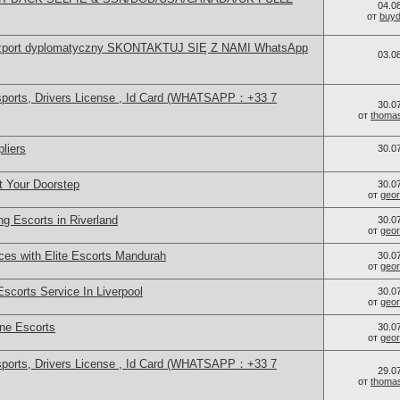
04.0
от
buy
szport dyplomatyczny SKONTAKTUJ SIĘ Z NAMI WhatsApp
03.0
sports, Drivers License , Id Card (WHATSAPP：+33 7
30.0
от
thoma
liers
30.0
t Your Doorstep
30.0
от
geor
g Escorts in Riverland
30.0
от
geor
ces with Elite Escorts Mandurah
30.0
от
geor
Escorts Service In Liverpool
30.0
от
geor
ne Escorts
30.0
от
geor
sports, Drivers License , Id Card (WHATSAPP：+33 7
29.0
от
thoma