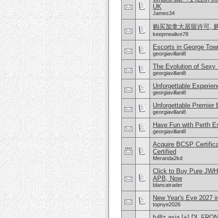
UK
James34
购买加拿大居留许可, 购
keepmealive78
Escorts in George Tow
georgiavillani8
The Evolution of Sexy 
georgiavillani8
Unforgettable Experien
georgiavillani8
Unforgettable Premier E
georgiavillani8
Have Fun with Perth E
georgiavillani8
Acquire BCSP Certifica
Certified
Meranda2kd
Click to Buy Pure JW
APB, Now
blancatrader
New Year's Eve 2027 
topnye2026
fulllz.asia [+] DL 