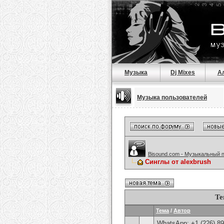
Музыка
Dj Mixes
А
Музыка пользователей
Bisound.com - Музыкальный 
Синглы от alexbrush
Те
Тема
/
Автор
WhatsApp: +1 (226) 894