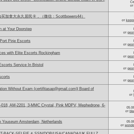
Се
о
买加拿大永久居民卡，（微信：Scottbowers44）
от
keep
n at Your Doorstep
от
geor
Port Pirie Escorts
от
geor
ces with Elite Escorts Rockingham
от
geor
scorts Service In Bristol
от
geor
scorts
от
geor
tion Without Exam (certifitasap@gmail.com)| Board of
от
H-018, AM-2201, 3-MMC Crystal, Pink MDPV, Mephedrone, 6-
05.0
от
bl
in Youseum Amsterdam, Netherlands
05.0
от
wonder
FRONT-BACK-SELFIE & SSN/DOB/USA/CANADA/UK FULLZ