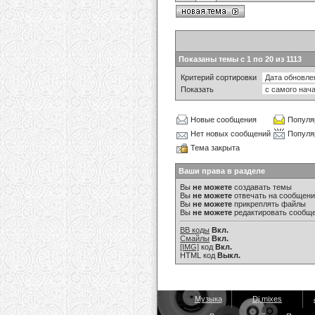
Показаны темы с 1 по 20 из 1113
Критерий сортировки
Показать
Новые сообщения
Популя
Нет новых сообщений
Популя
Тема закрыта
Ваши права в разделе
Вы
не можете
создавать темы
Вы
не можете
отвечать на сообщен
Вы
не можете
прикреплять файлы
Вы
не можете
редактировать сообщ
BB коды
Вкл.
Смайлы
Вкл.
[IMG]
код
Вкл.
HTML код
Выкл.
Музыка
Dj mixes