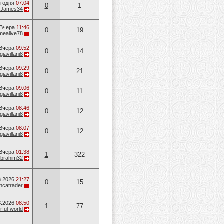
годня
07:04
0
1
т
James34
Вчера
11:46
0
19
mealive78
Вчера
09:52
0
14
giavillani8
Вчера
09:29
0
21
giavillani8
Вчера
09:06
0
11
giavillani8
Вчера
08:46
0
12
giavillani8
Вчера
08:07
0
12
giavillani8
Вчера
01:38
1
322
Ibrahim32
8.2026
21:27
0
15
ancatrader
8.2026
08:50
1
77
ful-world