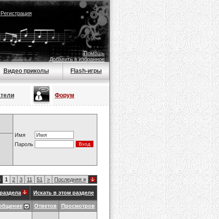
|
Регистрация
Помощь
Добавить в избранное
Видео приколы
Flash-игры
атели
Форум
Имя
Пароль
6
1
2
3
11
51
>
Последняя
»
раздела
Искать в этом разделе
общение
Ответов
Просмотров