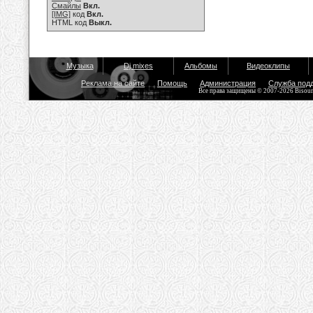
Смайлы
Вкл.
[IMG]
код
Вкл.
HTML код
Выкл.
Музыка
Dj mixes
Альбомы
Видеоклипы
Реклама на сайте
Помощь
Администрация
Служба под
Все права защищены © 2007-2026 Bisou