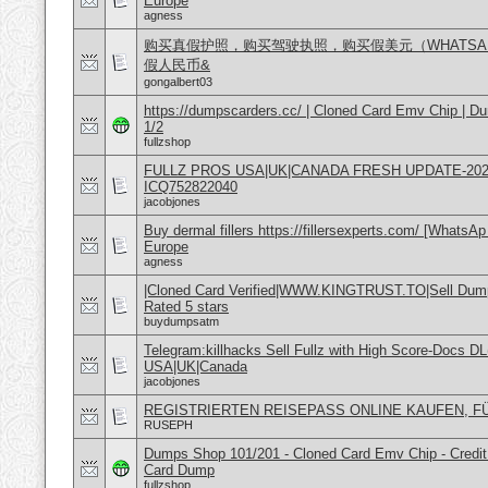
Europe
agness
购买真假护照，购买驾驶执照，购买假美元（WHATSAPP ：+
假人民币&
gongalbert03
https://dumpscarders.cc/ | Cloned Card Emv Chip | 
1/2
fullzshop
FULLZ PROS USA|UK|CANADA FRESH UPDATE-2024
ICQ752822040
jacobjones
Buy dermal fillers https://fillersexperts.com/ [WhatsA
Europe
agness
|Cloned Card Verified|WWW.KINGTRUST.TO|Sell Dum
Rated 5 stars
buydumpsatm
Telegram:killhacks Sell Fullz with High Score-Docs 
USA|UK|Canada
jacobjones
REGISTRIERTEN REISEPASS ONLINE KAUFEN, 
RUSEPH
Dumps Shop 101/201 - Cloned Card Emv Chip - Credit
Card Dump
fullzshop