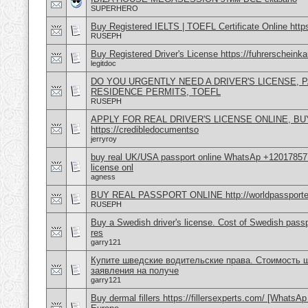
SUPERHERO
Buy Registered IELTS | TOEFL Certificate Online http
RUSEPH
Buy Registered Driver's License https://fuhrerscheink
legitdoc
DO YOU URGENTLY NEED A DRIVER'S LICENSE, P
RESIDENCE PERMITS, TOEFL
RUSEPH
APPLY FOR REAL DRIVER'S LICENSE ONLINE, B
https://credibledocumentso
jerryroy
buy real UK/USA passport online WhatsAp +1201785
license onl
agness
BUY REAL PASSPORT ONLINE http://worldpassporte
RUSEPH
Buy a Swedish driver's license. Cost of Swedish passp
res
garry121
Купите шведские водительские права. Стоимость ш
заявления на получе
garry121
Buy dermal fillers https://fillersexperts.com/ [WhatsA