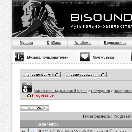
Музыка
Dj Mixes
Альбомы
Видеоклипы
Музыка пользователей
Моя музыка
Bisound.com - Музыкальный портал
>
Обсуждения
>
Электронна
Progressive
Темы раздела
: Progressi
Тема
/
Автор
IBIZA HOUSE MEGASESSION-этим ВСЁ сказано