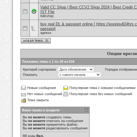
Valid CC Shop | Best CCV2 Shop 2024 | Best Credit 
IST File
fullzshop
buy real DL & passport online [ https://expresdl24h
passport
agness
Опции просм
Показаны темы с 1 по 20 из 518
Критерий сортировки
Порядок отображен
Показать
Новые сообщения
Популярная тема с новыми сообщениями
Нет новых сообщений
Популярная тема без новых сообщений
Тема закрыта
Ваши права в разделе
Вы
не можете
создавать темы
Вы
не можете
отвечать на сообщения
Вы
не можете
прикреплять файлы
Вы
не можете
редактировать сообщения
BB коды
Вкл.