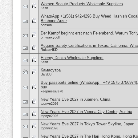
Women Beauty Products Wholesale Suppliers
Keith
WhatsApp +1(581) 942-4296 Buy Weed Hashish Cocai
Brisbane Austr
penson
Der Kampf beginnt erst nach Feierabend. Warum Torily
omysexydoll
Acquire Safety Certifications in Texas. California. Wh
Rulean4KD
Energy Drinks Wholesale Suppliers
Keith
Камасутра
Bard33
Buy passports online (WhatsApp : +49 1575 3756974),
buy
keepmealive78
New Year's Eve 2027 in Xiamen, China
topnye2026
New Year's Eve 2027 in Vienna City Center, Austria
topnye2026
New Year's Eve 2027 in Tokyo Tower Skyline, Japan
topnye2026
New Year's Eve 2027 in The Hari Hong Kong, Hong K