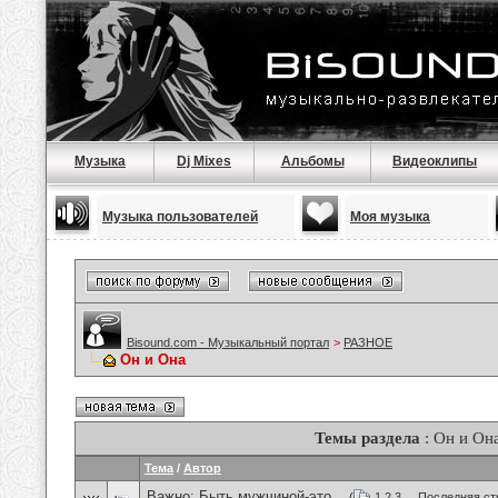
Музыка
Dj Mixes
Альбомы
Видеоклипы
Музыка пользователей
Моя музыка
Bisound.com - Музыкальный портал
>
РАЗНОЕ
Он и Она
Темы раздела
: Он и Он
Тема
/
Автор
Важно:
Быть мужчиной-это...
(
1
2
3
...
Последняя ст