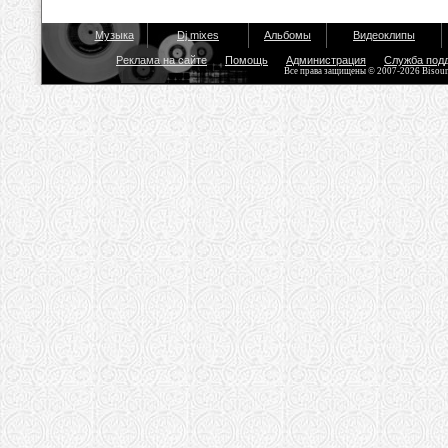
Музыка
Dj mixes
Альбомы
Видеоклипы
Реклама на сайте
Помощь
Администрация
Служба под
Все права защищены © 2007-2026 Bisou