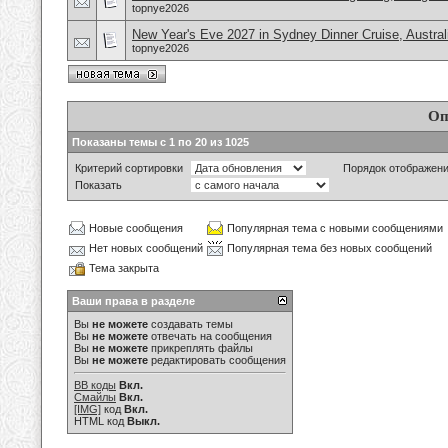
topnye2026
New Year's Eve 2027 in Sydney Dinner Cruise, Austral
topnye2026
Оп
Показаны темы с 1 по 20 из 1025
Критерий сортировки
Порядок отображен
Показать
Новые сообщения
Популярная тема с новыми сообщениями
Нет новых сообщений
Популярная тема без новых сообщений
Тема закрыта
Ваши права в разделе
Вы
не можете
создавать темы
Вы
не можете
отвечать на сообщения
Вы
не можете
прикреплять файлы
Вы
не можете
редактировать сообщения
BB коды
Вкл.
Смайлы
Вкл.
[IMG]
код
Вкл.
HTML код
Выкл.