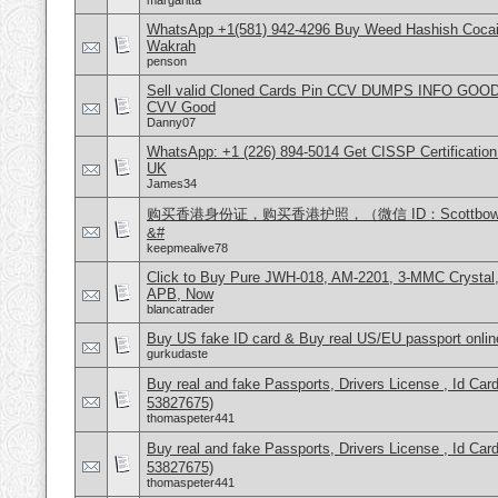
margaritta
WhatsApp +1(581) 942-4296 Buy Weed Hashish Cocain
Wakrah
penson
Sell valid Cloned Cards Pin CCV DUMPS INFO GOOD
CVV Good
Danny07
WhatsApp: +1 (226) 894-5014​ Get CISSP Certification
UK
James34
购买香港身份证，购买香港护照，（微信 ID：Scottbo
&#
keepmealive78
Click to Buy Pure JWH-018, AM-2201, 3-MMC Crysta
APB, Now
blancatrader
Buy US fake ID card & Buy real US/EU passport onlin
gurkudaste
Buy real and fake Passports, Drivers License , Id
53827675)
thomaspeter441
Buy real and fake Passports, Drivers License , Id
53827675)
thomaspeter441