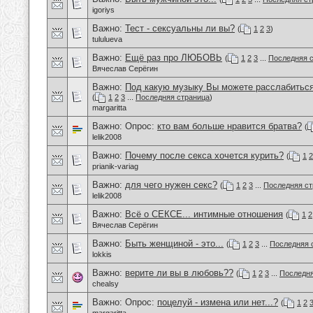
igoriys
Важно:
Тест - сексуальны ли вы?
(
1
2
3
)
tululueva
Важно:
Ещё раз про ЛЮБОВЬ
(
1
2
3
...
Последняя 
Вячеслав Серёгин
Важно:
Под какую музыку Вы можете расслабиться
(
1
2
3
...
Последняя страница
)
margaritta
Важно: Опрос:
кто вам больше нравится братва?
(
lelik2008
Важно:
Почему после секса хочется курить?
(
1
2
prianik-variag
Важно:
для чего нужен секс?
(
1
2
3
...
Последняя ст
lelik2008
Важно:
Всё о СЕКСЕ... интимные отношения
(
1
2
Вячеслав Серёгин
Важно:
Быть женщиной - это...
(
1
2
3
...
Последняя 
lokkis
Важно:
верите ли вы в любовь??
(
1
2
3
...
Последня
chealsy
Важно: Опрос:
поцелуй - измена или нет...?
(
1
2