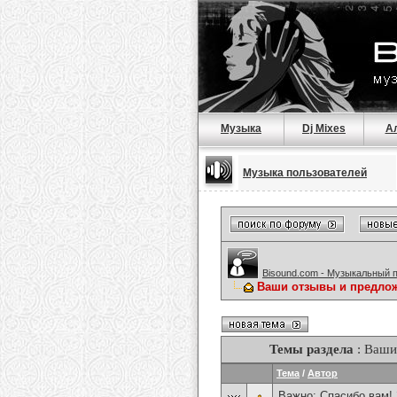
Музыка
Dj Mixes
А
Музыка пользователей
Bisound.com - Музыкальный 
Ваши отзывы и предлож
Темы раздела
: Ваши
Тема
/
Автор
Важно:
Спасибо вам!