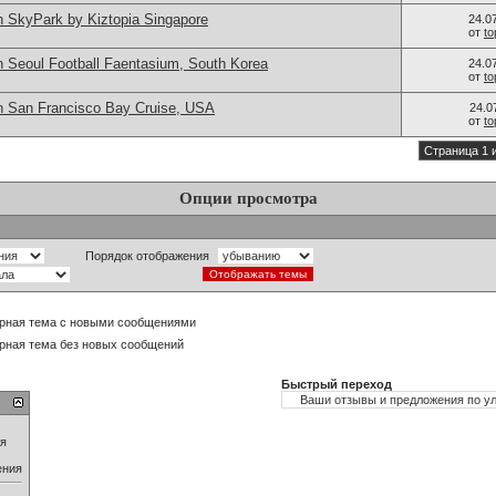
n SkyPark by Kiztopia Singapore
24.0
от
t
n Seoul Football Faentasium, South Korea
24.0
от
t
n San Francisco Bay Cruise, USA
24.0
от
t
Страница 1 
Опции просмотра
Порядок отображения
рная тема с новыми сообщениями
рная тема без новых сообщений
Быстрый переход
ия
ения