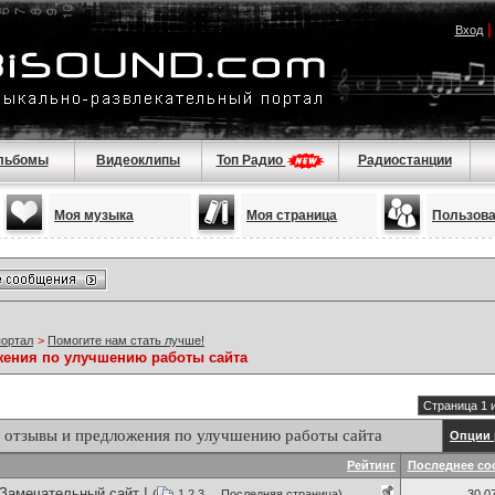
Вход
льбомы
Видеоклипы
Топ Радио
Радиостанции
Моя музыка
Моя страница
Пользов
портал
>
Помогите нам стать лучше!
ения по улучшению работы сайта
Страница 1 
 отзывы и предложения по улучшению работы сайта
Опции 
Рейтинг
Последнее со
 Замечательный сайт !
(
1
2
3
...
Последняя страница
)
30.0