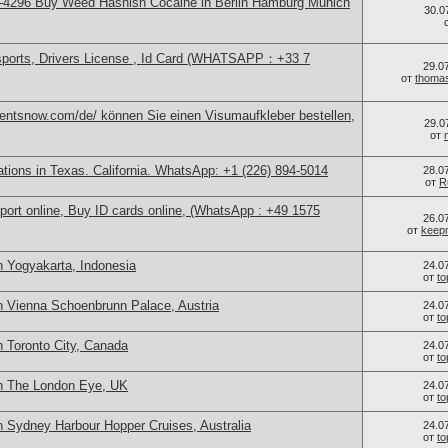
-4296 Buy Weed Hashish Cocaine in Berlin Hamburg Munich
30.0
sports, Drivers License , Id Card (WHATSAPP：+33 7
29.0
от
thoma
mentsnow.com/de/ können Sie einen Visumaufkleber bestellen,
29.0
от
cations in Texas. California. WhatsApp: +1 (226) 894-5014
28.0
от
R
port online, Buy ID cards online, (WhatsApp : +49 1575
26.0
от
keep
n Yogyakarta, Indonesia
24.0
от
t
n Vienna Schoenbrunn Palace, Austria
24.0
от
t
n Toronto City, Canada
24.0
от
t
in The London Eye, UK
24.0
от
t
n Sydney Harbour Hopper Cruises, Australia
24.0
от
t