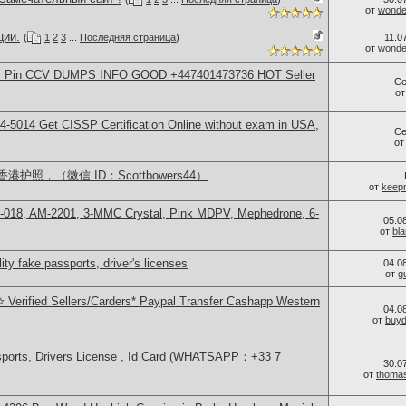
от
wonder
ции.
(
1
2
3
...
Последняя страница
)
11.0
от
wonder
rds Pin CCV DUMPS INFO GOOD +447401473736 HOT Seller
Се
о
-5014​ Get CISSP Certification Online without exam in USA,
Се
о
照，（微信 ID：Scottbowers44）
от
keep
H-018, AM-2201, 3-MMC Crystal, Pink MDPV, Mephedrone, 6-
05.0
от
bl
ity fake passports, driver's licenses
04.0
от
g
 Verified Sellers/Carders* Paypal Transfer Cashapp Western
04.0
от
buy
sports, Drivers License , Id Card (WHATSAPP：+33 7
30.0
от
thoma