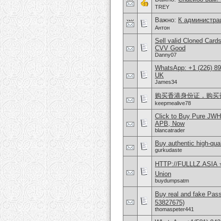
TREY
Важно:
К администра
Антон
Sell valid Cloned Ca
CVV Good
Danny07
WhatsApp: +1 (226) 894
UK
James34
购买香港身份证，购买香港护
keepmealive78
Click to Buy Pure JW
APB, Now
blancatrader
Buy authentic high-qual
gurkudaste
HTTP://FULLLZ.ASIA ⭐️
Union
buydumpsatm
Buy real and fake Pas
53827675)
thomaspeter441