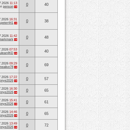
7.2026
11:13
0
40
от
penson
7.2026
16:31
0
38
speter441
7.2026
11:42
0
48
markmark
7.2026
07:53
0
40
ulean4KD
7.2026
09:29
0
69
mealive78
7.2026
17:22
0
57
opnye2026
7.2026
16:30
0
65
opnye2026
7.2026
15:41
0
61
opnye2026
7.2026
14:46
0
65
opnye2026
7.2026
13:49
0
72
opnye2026