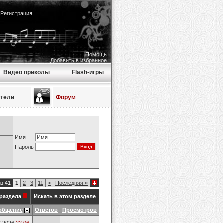
|
Регистрация
Помощь
Добавить в избранное
Видео приколы
Flash-игры
атели
Форум
Имя
Пароль
из 41
1
2
3
11
>
Последняя
»
раздела
Искать в этом разделе
общение
Ответов
Просмотров
7.2026
22:06