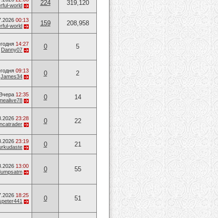
224
319,120
ful-world
7.2026
00:13
159
208,958
ful-world
годня
14:27
0
5
т
Danny07
годня
09:13
0
2
т
James34
Вчера
12:35
0
14
mealive78
8.2026
23:28
0
22
ancatrader
8.2026
23:19
0
21
urkudaste
8.2026
13:00
0
55
dumpsatm
7.2026
18:25
0
51
speter441