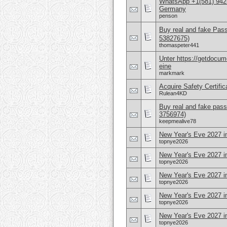
WhatsApp +1(581) 942
Germany
penson
Buy real and fake Pas
53827675)
thomaspeter441
Unter https://getdocu
eine
markmark
Acquire Safety Certifi
Rulean4KD
Buy real and fake pass
3756974)
keepmealive78
New Year's Eve 2027 i
topnye2026
New Year's Eve 2027 i
topnye2026
New Year's Eve 2027 i
topnye2026
New Year's Eve 2027 
topnye2026
New Year's Eve 2027 i
topnye2026