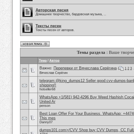
Авторская песня
Домашнее творчество, бардовская музыка, ...
Тексты песен
Тексты песен от авторов.
Темы раздела
: Ваше творче
Тема
/
Автор
Важно:
Перепевки от Вячеслава Серёгина
(
1
2
3
.
Вячеслав Серёгин
telegram:@king_dumps12 Seller good:cvv-dumps-bankl
shipping!!
hotseller68
WhatsApp +1(581) 942-4296 Buy Weed Hashish Cocai
United Ar
penson
Best Loan Offer For Your Business. WhatsApp: +4474
This mes
Danny07
dumps101.com>/CVV Shop buy CVV Dumps, CC Fullz