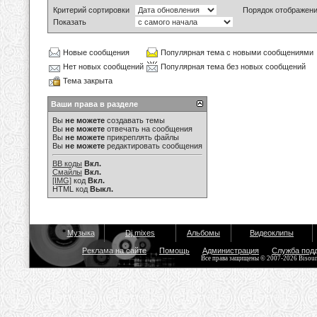
Критерий сортировки
Порядок отображен
Показать
Новые сообщения
Популярная тема с новыми сообщениями
Нет новых сообщений
Популярная тема без новых сообщений
Тема закрыта
Ваши права в разделе
Вы
не можете
создавать темы
Вы
не можете
отвечать на сообщения
Вы
не можете
прикреплять файлы
Вы
не можете
редактировать сообщения
BB коды
Вкл.
Смайлы
Вкл.
[IMG]
код
Вкл.
HTML код
Выкл.
Музыка
Dj mixes
Альбомы
Видеоклипы
Реклама на сайте
Помощь
Администрация
Служба под
Все права защищены © 2007-2026 Bisou