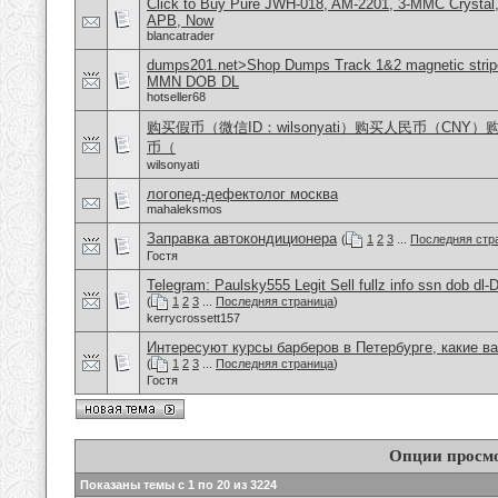
Click to Buy Pure JWH-018, AM-2201, 3-MMC Crystal
APB, Now
blancatrader
dumps201.net>Shop Dumps Track 1&2 magnetic stripe
MMN DOB DL
hotseller68
购买假币（微信ID：wilsonyati）购买人民币（CNY
币（
wilsonyati
логопед-дефектолог москва
mahaleksmos
Заправка автокондиционера
(
1
2
3
...
Последняя стр
Гостя
Telegram: Paulsky555 Legit Sell fullz info ssn dob d
(
1
2
3
...
Последняя страница
)
kerrycrossett157
Интересуют курсы барберов в Петербурге, какие в
(
1
2
3
...
Последняя страница
)
Гостя
Опции просм
Показаны темы с 1 по 20 из 3224