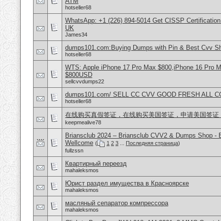
ATM
hotseller68
WhatsApp: +1 (226) 894-5014​ Get CISSP Certification
UK
James34
dumps101.com:Buying Dumps with Pin & Best Cvv S
hotseller68
WTS: Apple iPhone 17 Pro Max $800,iPhone 16 Pro 
$800USD
sellcvvdumps22
dumps101.com/ SELL CC CVV GOOD FRESH ALL 
hotseller68
在线购买真假签证，在线购买美国签证，申请美国签证
keepmealive78
Briansclub 2024 – Briansclub CVV2 & Dumps Shop - 
Wellcome
(
1
2
3
...
Последняя страница
)
fullzssn
Квартирный переезд
mahaleksmos
Юрист раздел имущества в Красноярске
mahaleksmos
масляный сепаратор компрессора
mahaleksmos