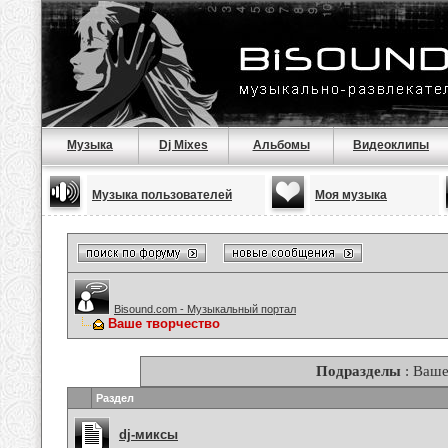
Музыка
Dj Mixes
Альбомы
Видеоклипы
Музыка пользователей
Моя музыка
Bisound.com - Музыкальный портал
Ваше творчество
Подразделы
: Ваше
Раздел
dj-миксы