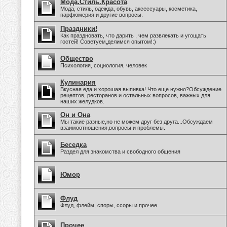
Мода.Стиль.Красота
Мода, стиль, одежда, обувь, аксессуары, косметика,
парфюмерия и другие вопросы.
Праздники!
Как праздновать, что дарить , чем развлекать и угощать
гостей! Советуем,делимся опытом!:)
Общество
Психология, социология, человек
Кулинария
Вкусная еда и хорошая выпивка! Что еще нужно?Обсуждение
рецептов, ресторанов и остальных вопросов, важных для
наших желудков.
Он и Она
Мы такие разные,но не можем друг без друга...Обсуждаем
взаимоотношения,вопросы и проблемы.
Беседка
Раздел для знакомства и свободного общения
Юмор
Флуд
Флуд, флейм, споры, ссоры и прочее.
Прочее