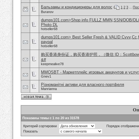
Бальзамы и кондиционеры для волос
(
1
2
3
...
Пос
Buranov
dumps101.com>Shop info FULLZ MMN,SSN/DOB/DL/
Photo DL
hotseller68
dumps101.com> Best Seller Fresh & VALID Cvvv,Cc,f
paypal
hotseller68
购买香港身份证，购买香港护照，（微信 ID：Scottbo
&#
keepmealive78
MMOSBT - Маркетплейс игровых аккаунтов и услуг
Gnev1
Різноманітні активи для власного портфеля
Manrianna
Оп
Показаны темы с 1 по 20 из 31578
Критерий сортировки
Порядок отображен
Показать