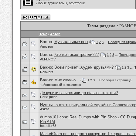
Любые другие темы, оффтопик
Темы раздела
: РАЗНО
Тема
/
Автор
Важно:
Музыкальные сны
(
1
2
3
...
Последняя стран
Апостол
Важно:
Кто же такие тролли???
(
1
2
3
...
Последняя
ALFEROV
Важно:
Всем привет...будем друзьями?
(
1
2
3
...
П
Roloverz
Важно:
Мне скучно...
(
1
2
3
...
Последняя страница
)
тайнственный незнакомец
Де купити запчастини до сільгосптехніки?
DarkQueen
Нужны контакты ритуальной службы в Солнечного
Askita
dumps101.com: Real Dumps with Pin Shop - CC Dum
Pin ATM
hotseller68
MarketGram.cc - продажа аккаунтов Telegram Tdata 