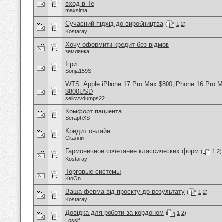
вход в Te
maxsima
Сучасний підхід до виробництва
(
1
2
)
Kostaray
Хочу оформити кредит без відмов
землянка
Ігри
Sonja159S
WTS: Apple iPhone 17 Pro Max $800,iPhone 16 Pro 
$800USD
sellcvvdumps22
Комфорт пациента
SeraphXS
Кредит онлайн
Скалли
Гармоничное сочетание классических форм
(
1
2
)
Kostaray
Торговые системы
KtoOn
Ваша ферма від проєкту до результату
(
1
2
)
Kostaray
Довідка для роботи за кордоном
(
1
2
)
Lossif