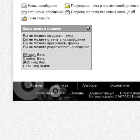
Новые сообщения
Популярная тема с новыми сообщениями
Нет новых сообщений
Популярная тема без новых сообщений
Тема закрыта
Ваши права в разделе
Вы
не можете
создавать темы
Вы
не можете
отвечать на сообщения
Вы
не можете
прикреплять файлы
Вы
не можете
редактировать сообщения
BB коды
Вкл.
Смайлы
Вкл.
[IMG]
код
Вкл.
HTML код
Выкл.
Музыка
Dj mixes
Альбомы
Видеоклипы
Реклама на сайте
Помощь
Администрация
Служба под
Все права защищены © 2007-2026 Bisou