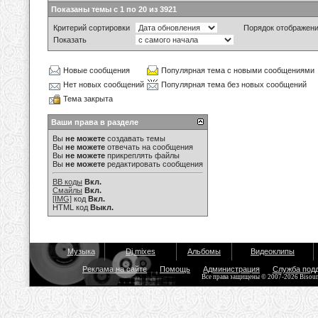
Показаны темы с 1 по 20 из 3921
Критерий сортировки
Порядок отображен
Показать
Новые сообщения
Популярная тема с новыми сообщениями
Нет новых сообщений
Популярная тема без новых сообщений
Тема закрыта
Ваши права в разделе
Вы
не можете
создавать темы
Вы
не можете
отвечать на сообщения
Вы
не можете
прикреплять файлы
Вы
не можете
редактировать сообщения
BB коды
Вкл.
Смайлы
Вкл.
[IMG]
код
Вкл.
HTML код
Выкл.
Музыка
Dj mixes
Альбомы
Видеоклипы
Реклама на сайте
Помощь
Администрация
Служба под
Все права защищены © 2007-2026 Bisou