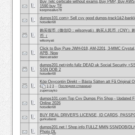
Buy Telc certicate without exams,Buy PMP, Buy AWS
1590 buy TE
keepmealive78
dumps101.com> Sell cvv good dumps-track1&2-banklo
hotseller68
购买假币（微信ID：wilsonyati）购买人民币（CNY
币（
wilsonyati
Click to Buy Pure JWH-018, AM-2201, 3-MMC Crystal
APB, Now
blancatrader
dumps201.net>info fullz DEAD uk Social Security +S
SSN DOB 2
hotseller68
Köp Oxycontin Direkt – Bästa Sätten att Få Original 
(
1
2
3
...
Последняя страница
)
zupersayko
dumps101.com:Top Cvv Dumps Pin Shop - Updated Fre
Online 2026
hotseller68
BUY REAL DRIVER'S LICENSE, ID CARDS, PASSP
gurkudaste
dumps201.net ! Shop info FULLZ MMN,SSN/DOB/DL/
Photo DL