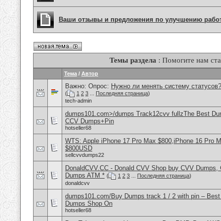
Ваши отзывы и предложения по улучшению рабо
Темы раздела
: Помогите нам ста
Тема
/
Автор
Важно: Опрос:
Нужно ли менять систему статусов
(
1
2
3
...
Последняя страница
)
tech-admin
dumps101.com>/dumps Track12cvv fullzThe Best D
CCV Dumps+Pin
hotseller68
WTS: Apple iPhone 17 Pro Max $800,iPhone 16 Pro 
$800USD
sellcvvdumps22
DonaldCVV.CC - Donald CVV Shop buy CVV Dumps, CC
Dumps ATM *
(
1
2
3
...
Последняя страница
)
donaldcvv
dumps101.com/Buy Dumps track 1 / 2 with pin – Best
Dumps Shop On
hotseller68