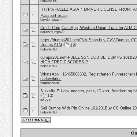
hotseller68
HTTP://FULLLZ.ASIA ⭐️ DRIVER LICENSE FRONT 
Passport Scan
buydumpsatm
Credit Card,CashApp, Western Union, Transfer,ATM C
sellcvvdumps22
https://dumps201.net/CVV Shop buy CVV Dumps, CC F
Dumps ATM
(
1
2
)
hotseller68
dumps201.net>FULLZ SSN DOB DL, DUMPS 101&202
HIGH CREDIT SCORES P
hotseller68
WhatsApp +16465806302, Registrierten Führerschein k
darkwebdoc
markcarlson
Å skaffe EU-dokumenter, pass, ID-kort, førerkort og bå
(
1
2
)
lucky11
Sell Dumps With Pin Online 101/201Buy CC Online 
hotseller68
Оп