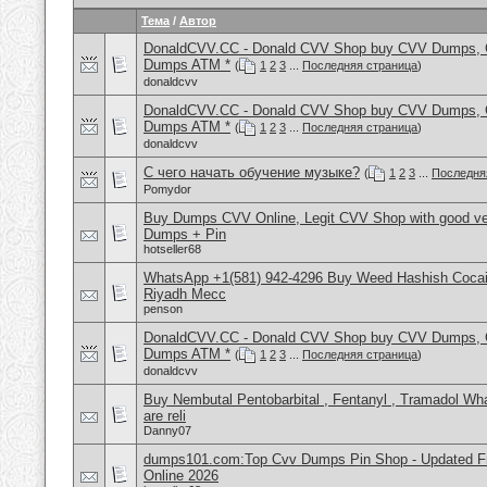
Тема
/
Автор
DonaldCVV.CC - Donald CVV Shop buy CVV Dumps, CC
Dumps ATM *
(
1
2
3
...
Последняя страница
)
donaldcvv
DonaldCVV.CC - Donald CVV Shop buy CVV Dumps, CC
Dumps ATM *
(
1
2
3
...
Последняя страница
)
donaldcvv
С чего начать обучение музыке?
(
1
2
3
...
Последня
Pomydor
Buy Dumps CVV Online, Legit CVV Shop with good ve
Dumps + Pin
hotseller68
WhatsApp +1(581) 942-4296 Buy Weed Hashish Cocain
Riyadh Mecc
penson
DonaldCVV.CC - Donald CVV Shop buy CVV Dumps, CC
Dumps ATM *
(
1
2
3
...
Последняя страница
)
donaldcvv
Buy Nembutal Pentobarbital , Fentanyl , Tramadol 
are reli
Danny07
dumps101.com:Top Cvv Dumps Pin Shop - Updated Fre
Online 2026