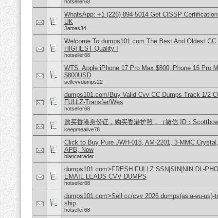
hotseller68
WhatsApp: +1 (226) 894-5014​ Get CISSP Certification
UK
James34
Welcome To dumps101.com The Best And Oldest CC
HIGHEST Quality !
hotseller68
WTS: Apple iPhone 17 Pro Max $800,iPhone 16 Pro 
$800USD
sellcvvdumps22
dumps101.com/Buy Valid Cvv CC Dumps Track 1/2 C
FULLZ-Transfer/Wes
hotseller68
购买香港身份证，购买香港护照，（微信 ID：Scottbowe
keepmealive78
Click to Buy Pure JWH-018, AM-2201, 3-MMC Crystal
APB, Now
blancatrader
dumps101.com>FRESH FULLZ SSN|SIN|NIN DL-P
EMAIL LEADS CVV DUMPS
hotseller68
dumps101.com>Sell cc/cvv 2026 dumps(asia-eu-us)-tr
ship
hotseller68