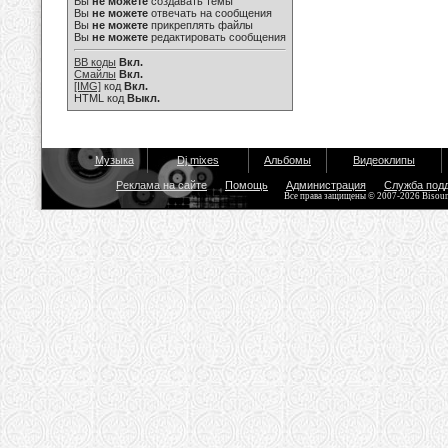
Вы
не можете
создавать темы
Вы
не можете
отвечать на сообщения
Вы
не можете
прикреплять файлы
Вы
не можете
редактировать сообщения
BB коды
Вкл.
Смайлы
Вкл.
[IMG]
код
Вкл.
HTML код
Выкл.
Музыка
Dj mixes
Альбомы
Видеоклипы
Реклама на сайте
Помощь
Администрация
Служба под
Все права защищены © 2007-2026 Bisou