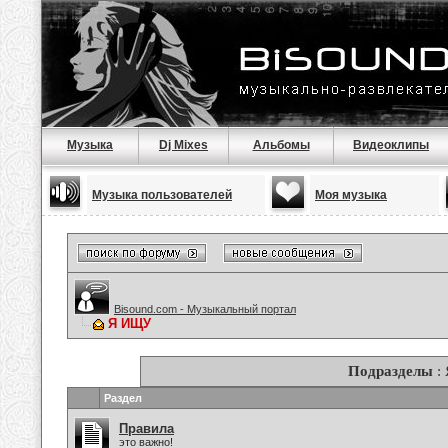
Музыка
Dj Mixes
Альбомы
Видеоклипы
Музыка пользователей
Моя музыка
Bisound.com - Музыкальный портал
Я ИЩУ
Подразделы
:
Раздел
Правила
это важно!