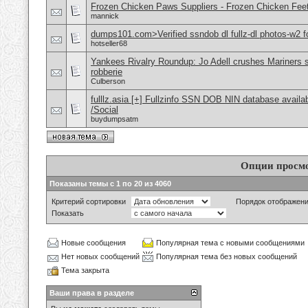
Frozen Chicken Paws Suppliers - Frozen Chicken Feet
mannick
dumps101.com>Verified ssndob dl fullz-dl photos-w2 fo
hotseller68
Yankees Rivalry Roundup: Jo Adell crushes Mariners s
robberie
Culberson
fulllz.asia [+] Fullzinfo SSN DOB NIN database avail
/Social
buydumpsatm
Опции просм
Показаны темы с 1 по 20 из 4060
Критерий сортировки
Порядок отображен
Показать
Новые сообщения
Популярная тема с новыми сообщениями
Нет новых сообщений
Популярная тема без новых сообщений
Тема закрыта
Ваши права в разделе