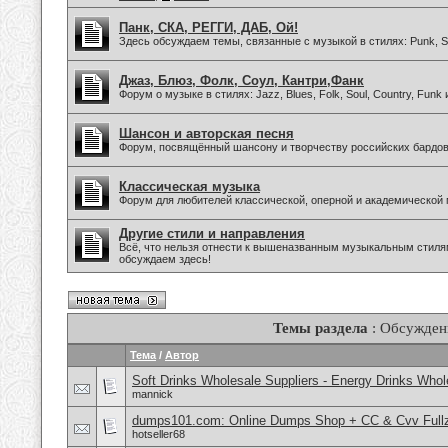
Панк, СКА, РЕГГИ, ДАБ, Ой!
Здесь обсуждаем темы, связанные с музыкой в стилях: Punk, Sk
Джаз, Блюз, Фолк, Соул, Кантри,Фанк
Форум о музыке в стилях: Jazz, Blues, Folk, Soul, Country, Funk
Шансон и авторская песня
Форум, посвящённый шансону и творчеству российских бардов
Классическая музыка
Форум для любителей классической, оперной и академической 
Другие стили и направления
Всё, что нельзя отнести к вышеназванным музыкальным стиля
обсуждаем здесь!
Темы раздела
: Обсужден
Тема
/
Автор
Soft Drinks Wholesale Suppliers - Energy Drinks Whol
mannick
dumps101.com: Online Dumps Shop + CC & Cvv Fullz
hotseller68