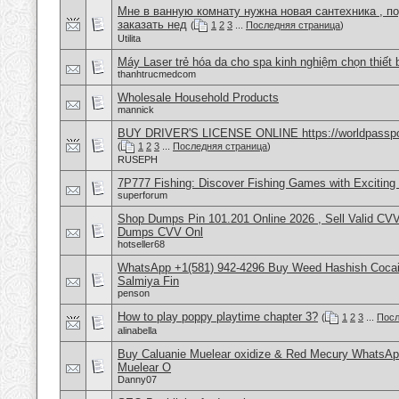
Мне в ванную комнату нужна новая сантехника , п
заказать нед
(
1
2
3
...
Последняя страница
)
Utilita
Máy Laser trẻ hóa da cho spa kinh nghiệm chọn thiết 
thanhtrucmedcom
Wholesale Household Products
mannick
BUY DRIVER'S LICENSE ONLINE https://worldpasspo
(
1
2
3
...
Последняя страница
)
RUSEPH
7P777 Fishing: Discover Fishing Games with Excitin
superforum
Shop Dumps Pin 101.201 Online 2026 , Sell Valid CV
Dumps CVV Onl
hotseller68
WhatsApp +1(581) 942-4296 Buy Weed Hashish Cocain
Salmiya Fin
penson
How to play poppy playtime chapter 3?
(
1
2
3
...
Посл
alinabella
Buy Caluanie Muelear oxidize & Red Mecury WhatsAp
Muelear O
Danny07