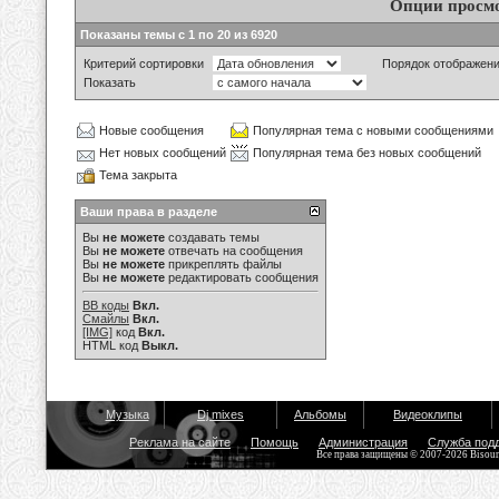
Опции просм
Показаны темы с 1 по 20 из 6920
Критерий сортировки
Порядок отображен
Показать
Новые сообщения
Популярная тема с новыми сообщениями
Нет новых сообщений
Популярная тема без новых сообщений
Тема закрыта
Ваши права в разделе
Вы
не можете
создавать темы
Вы
не можете
отвечать на сообщения
Вы
не можете
прикреплять файлы
Вы
не можете
редактировать сообщения
BB коды
Вкл.
Смайлы
Вкл.
[IMG]
код
Вкл.
HTML код
Выкл.
Музыка
Dj mixes
Альбомы
Видеоклипы
Реклама на сайте
Помощь
Администрация
Служба под
Все права защищены © 2007-2026 Bisou