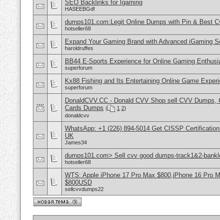
SEO Backlinks for Igaming
HASEEBGdf
dumps101.com:Legit Online Dumps with Pin & Best 
hotseller68
Expand Your Gaming Brand with Advanced iGaming S
haroldruffes
BB44 E-Sports Experience for Online Gaming Enthusi
superforum
Kx88 Fishing and Its Entertaining Online Game Exper
superforum
DonaldCVV.CC - Donald CVV Shop sell CVV Dumps, CC
Cards Dumps
(
1
2
)
donaldcvv
WhatsApp: +1 (226) 894-5014​ Get CISSP Certification
UK
James34
dumps101.com> Sell cvv good dumps-track1&2-banklo
hotseller68
WTS: Apple iPhone 17 Pro Max $800,iPhone 16 Pro 
$800USD
sellcvvdumps22