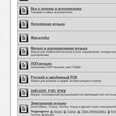
Все о группах и исполнителях
Говорим о новых исполнителях
Популярная музыка
Фан-клубы
Металл и альтернативная музыка
Форум для любителей металла и всех направлений, которые мо
альтернативе.
ПОП-музыка
поклонники ПОП-музыки, вам СЮДА!
Русский и зарубежный РОК
Форум для рокеров и людей, интересующихся роком.
ХИП-ХОП, РЭП, R'N'B
Форум, посвященный музыкальной составляющей хип-хоп куль
Электронная музыка
Drum'n'Bass, Trance, Techno, House и другие стили электронной
Подразделы
:
House
,
Trance
,
Tribal / Minimal links
,
Pro
Techno
,
Breaks