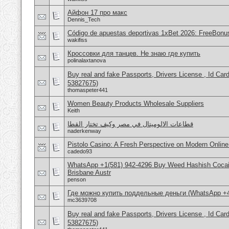
Айфон 17 про макс
Dennis_Tech
Código de apuestas deportivas 1xBet 2026: FreeBonu
wakifiss
Кроссовки для танцев. Не знаю где купить
polinalaxtanova
Buy real and fake Passports, Drivers License , Id
53827675)
thomaspeter441
Women Beauty Products Wholesale Suppliers
Keith
قطاعات الالوميتال في مصر وكيف تختار القطا
naderkenway
Pistolo Casino: A Fresh Perspective on Modern Onlin
cadedo93
WhatsApp +1(581) 942-4296 Buy Weed Hashish Cocai
Brisbane Austr
penson
Где можно купить поддельные деньги (WhatsApp +
mc3639708
Buy real and fake Passports, Drivers License , Id
53827675)