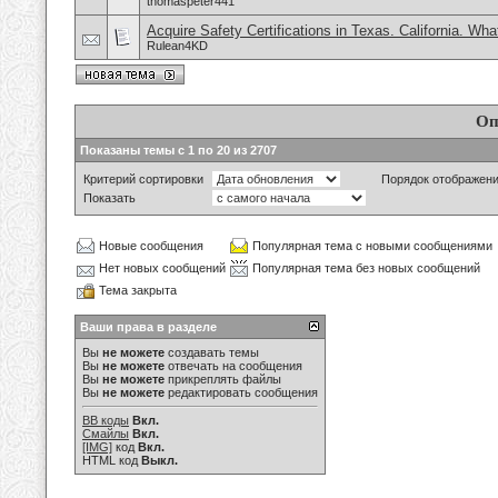
thomaspeter441
Acquire Safety Certifications in Texas. California. Wh
Rulean4KD
Оп
Показаны темы с 1 по 20 из 2707
Критерий сортировки
Порядок отображен
Показать
Новые сообщения
Популярная тема с новыми сообщениями
Нет новых сообщений
Популярная тема без новых сообщений
Тема закрыта
Ваши права в разделе
Вы
не можете
создавать темы
Вы
не можете
отвечать на сообщения
Вы
не можете
прикреплять файлы
Вы
не можете
редактировать сообщения
BB коды
Вкл.
Смайлы
Вкл.
[IMG]
код
Вкл.
HTML код
Выкл.