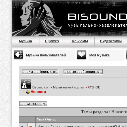
Музыка
Dj Mixes
Альбомы
Видеоклипы
Музыка пользователей
Моя музыка
Bisound.com - Музыкальный портал
>
РАЗНОЕ
Новости
Темы раздела
: Новост
Тема
/
Автор
Важно: Опрос:
увлекаетесь ли вы политикой?
(
1