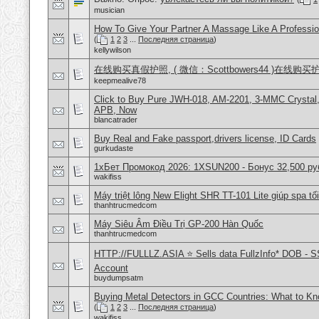
musician
How To Give Your Partner A Massage Like A Professio
(
1
2
3
...
Последняя страница
)
kellywilson
在线购买真假护照, ( 微信：Scottbowers44 )在线购
keepmealive78
Click to Buy Pure JWH-018, AM-2201, 3-MMC Crystal
APB, Now
blancatrader
Buy Real and Fake passport,drivers license, ID Cards
gurkudaste
1хБет Промокод 2026: 1XSUN200 - Бонус 32,500 ру
wakifiss
Máy triệt lông New Elight SHR TT-101 Lite giúp spa tối
thanhtrucmedcom
Máy Siêu Âm Điều Trị GP-200 Hàn Quốc
thanhtrucmedcom
HTTP://FULLLZ.ASIA ⭐️ Sells data FullzInfo* DOB - S
Account
buydumpsatm
Buying Metal Detectors in GCC Countries: What to K
(
1
2
3
...
Последняя страница
)
wakifiss