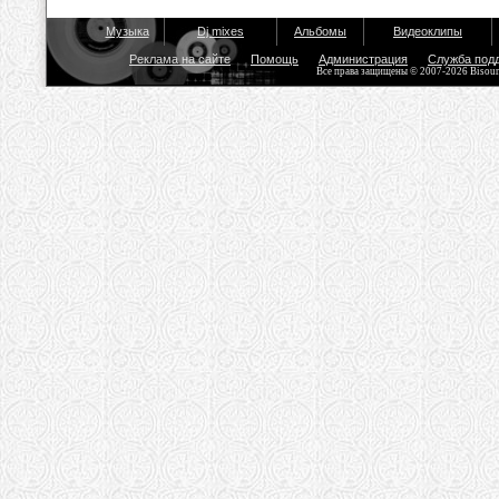
Музыка
Dj mixes
Альбомы
Видеоклипы
Реклама на сайте
Помощь
Администрация
Служба под
Все права защищены © 2007-2026 Bisou