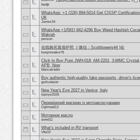
fantjk
WhatsApp: +1 (226) 894-5014​ Get CISSP Certification
UK
James34
WhatsApp +1(581) 942-4296 Buy Weed Hashish Cocain
Wakrah
penson
在线购买真假护照, ( 微信：Scottbowers44 )在
keepmealive78
Click to Buy Pure JWH-018, AM-2201, 3-MMC Crystal
APB, Now
blancatrader
Buy authentic high-quality fake passports, driver's lic
gurkudaste
New Year's Eve 2027 in Venice, Italy
topnye2026
Перевірений магазин із мотоаксесуарами
Oghmadi12
Моторное масло
axied11
What’s included in RV transport
Vita33