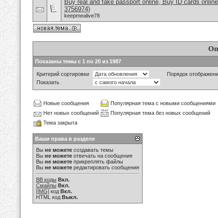
Buy real and fake passport online, Buy ID cards onli
3756974)
keepmealive78
Оп
Показаны темы с 1 по 20 из 1987
Критерий сортировки
Порядок отображен
Показать
Новые сообщения
Популярная тема с новыми сообщениями
Нет новых сообщений
Популярная тема без новых сообщений
Тема закрыта
Ваши права в разделе
Вы
не можете
создавать темы
Вы
не можете
отвечать на сообщения
Вы
не можете
прикреплять файлы
Вы
не можете
редактировать сообщения
BB коды
Вкл.
Смайлы
Вкл.
[IMG]
код
Вкл.
HTML код
Выкл.