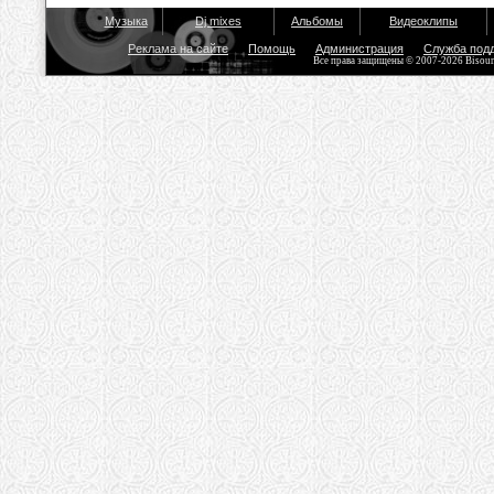
Музыка
Dj mixes
Альбомы
Видеоклипы
Реклама на сайте
Помощь
Администрация
Служба под
Все права защищены © 2007-2026 Bisou