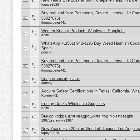
New Year's Eve 2027 in Saint Chapelle Paris, France
topnye2026
Buy real and fake Passports, Drivers License , Id
53827675)
thomaspeter441
Women Beauty Products Wholesale Suppliers
Keith
WhatsApp +1(581) 942-4296 Buy Weed Hashish Cocain
Spain
penson
Buy real and fake Passports, Drivers License , Id
53827675)
thomaspeter441
Современный рынок
Jonnny
Acquire Safety Certifications in Texas. California. Wh
Rulean4KD
Energy Drinks Wholesale Suppliers
Keith
Выбор кофра для квадроцикла под мои поездки
1987Екатерина1987
New Year's Eve 2027 in World of Illusions Los Angele
topnye2026