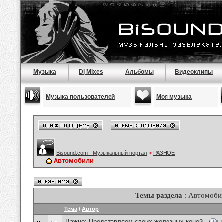
Музыка
Dj Mixes
Альбомы
Видеоклипы
Музыка пользователей
Моя музыка
Bisound.com - Музыкальный портал
>
РАЗНОЕ
Автомобили
Темы раздела
: Автомоби
Тема
/
Автор
Важно:
Представляем своих железных коней .
(