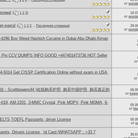
от
wonder
поэма!
(
1
2
3
)
16.0
от
wonder
я книга!
(
1
2
3
...
Последняя страница
)
28.0
от
wonder
-4296 Buy Weed Hashish Cocaine in Dubai Abu Dhabi Ajman
rds Pin CCV DUMPS INFO GOOD +447401473736 HOT Seller
о
-5014​ Get CISSP Certification Online without exam in USA,
о
：Scottbowers44 )在线购买护照, 购买中国护照, 购买真正的
06.0
от
keep
H-018, AM-2201, 3-MMC Crystal, Pink MDPV, Pink MDMA, 6-
05.0
от
bl
IELTS,TOEFL,Passports, driver License
05.0
от
g
sports, Drivers License , Id Card (WHATSAPP：+33 7
30.0