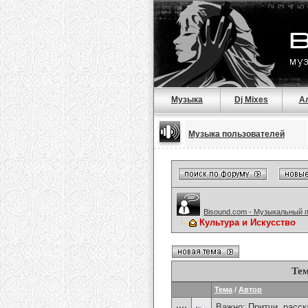
Музыка
Dj Mixes
А
Музыка пользователей
Bisound.com - Музыкальный 
Культура и Искусство
Тем
Тема
/
Автор
Важно:
Притчи, расска