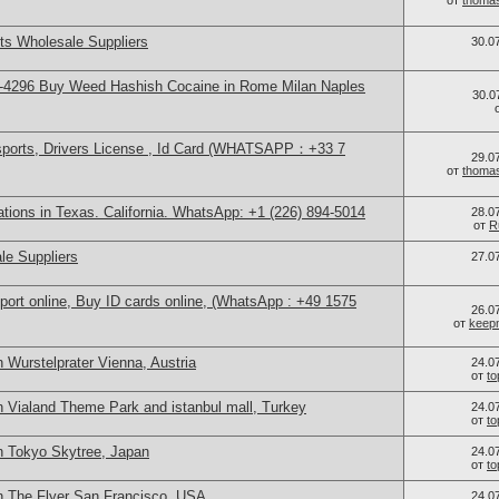
от
thoma
s Wholesale Suppliers
30.0
-4296 Buy Weed Hashish Cocaine in Rome Milan Naples
30.0
sports, Drivers License , Id Card (WHATSAPP：+33 7
29.0
от
thoma
cations in Texas. California. WhatsApp: +1 (226) 894-5014
28.0
от
R
le Suppliers
27.0
port online, Buy ID cards online, (WhatsApp : +49 1575
26.0
от
keep
 Wurstelprater Vienna, Austria
24.0
от
t
n Vialand Theme Park and istanbul mall, Turkey
24.0
от
t
n Tokyo Skytree, Japan
24.0
от
t
n The Flyer San Francisco, USA
24.0