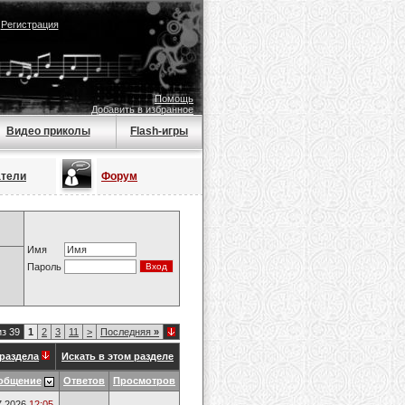
|
Регистрация
Помощь
Добавить в избранное
Видео приколы
Flash-игры
атели
Форум
Имя
Пароль
из 39
1
2
3
11
>
Последняя
»
раздела
Искать в этом разделе
общение
Ответов
Просмотров
7.2026
12:05