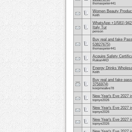
thomaspeter441
Women Beauty Product
Keith
WhatsApp +1(581) 942
Italy Tur
penson
Buy real and fake Pas
53827675)
thomaspeter441
Acquire Safety Certifi
Rulean4KD
Energy Drinks Wholesa
Keith
Buy real and fake pass
3756974)
keepmealive78
New Year's Eve 2027 in
topnye2026
New Year's Eve 2027 i
topnye2026
New Year's Eve 2027 i
topnye2026
New Year's Eve 2027 i