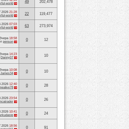
49
202,478
ful-world
7.2026
21:28
22
119,477
ful-world
6.2026
07:03
63
273,974
ful-world
Вчера
18:58
0
12
от
penson
Вчера
14:23
0
10
т
Danny07
Вчера
10:08
0
10
т
James34
8.2026
12:40
0
28
mealive78
8.2026
23:54
0
26
ancatrader
8.2026
10:41
0
24
urkudaste
7.2026
18:56
0
91