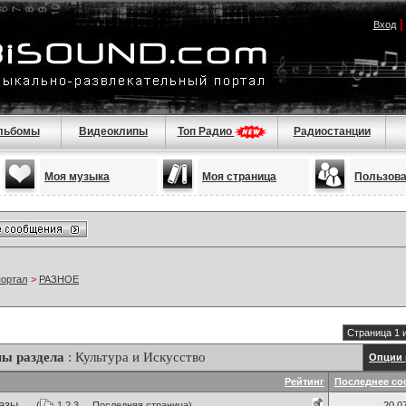
Вход
льбомы
Видеоклипы
Топ Радио
Радиостанции
Моя музыка
Моя страница
Пользов
портал
>
РАЗНОЕ
Страница 1 
ы раздела
: Культура и Искусство
Опции 
Рейтинг
Последнее со
зы ...
(
1
2
3
...
Последняя страница
)
20.0