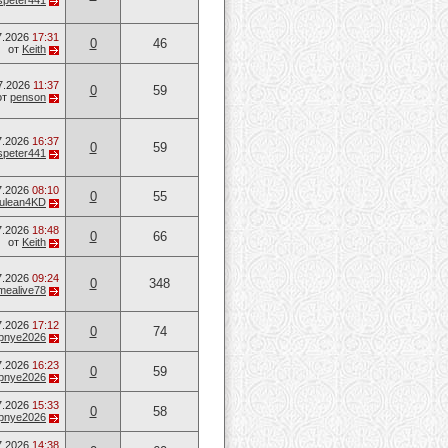
speter441
7.2026
17:31
0
46
от
Keith
7.2026
11:37
0
59
от
penson
7.2026
16:37
0
59
speter441
7.2026
08:10
0
55
ulean4KD
7.2026
18:48
0
66
от
Keith
7.2026
09:24
0
348
mealive78
7.2026
17:12
0
74
opnye2026
7.2026
16:23
0
59
opnye2026
7.2026
15:33
0
58
opnye2026
7.2026
14:38