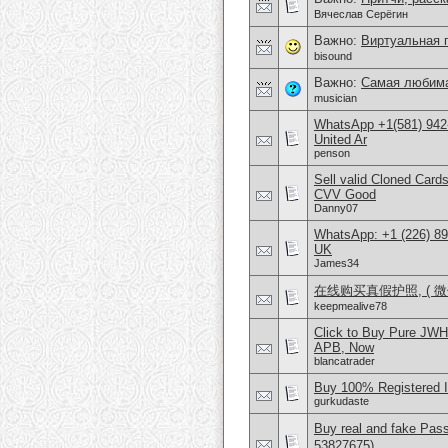
Вячеслав Серёгин
Важно:
Виртуальная 
bisound
Важно:
Самая любима
musician
WhatsApp +1(581) 942
United Ar
penson
Sell valid Cloned Ca
CVV Good
Danny07
WhatsApp: +1 (226) 894
UK
James34
在线购买真假护照, ( 微信
keepmealive78
Click to Buy Pure JW
APB, Now
blancatrader
Buy 100% Registered 
gurkudaste
Buy real and fake Pas
53827675)