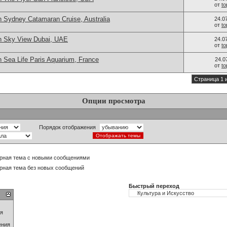
от
t
n Sydney Catamaran Cruise, Australia
24.0
от
t
n Sky View Dubai, UAE
24.0
от
t
n Sea Life Paris Aquarium, France
24.0
от
t
Страница 1 
Опции просмотра
Порядок отображения
рная тема с новыми сообщениями
рная тема без новых сообщений
Быстрый переход
ия
ения