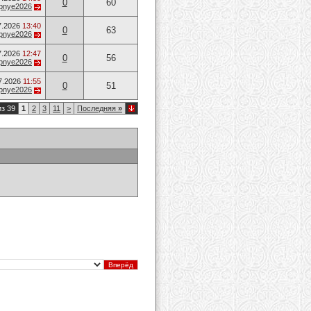
0
60
opnye2026
7.2026
13:40
0
63
opnye2026
7.2026
12:47
0
56
opnye2026
7.2026
11:55
0
51
opnye2026
из 39
1
2
3
11
>
Последняя
»