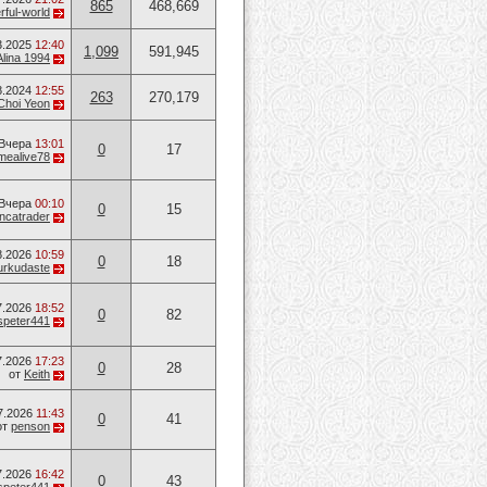
865
468,669
ful-world
3.2025
12:40
1,099
591,945
Alina 1994
8.2024
12:55
263
270,179
Choi Yeon
Вчера
13:01
0
17
mealive78
Вчера
00:10
0
15
ancatrader
8.2026
10:59
0
18
urkudaste
7.2026
18:52
0
82
speter441
7.2026
17:23
0
28
от
Keith
7.2026
11:43
0
41
от
penson
7.2026
16:42
0
43