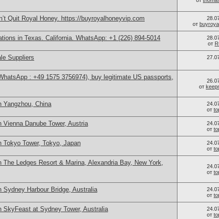
от
thoma
’t Quit Royal Honey. https://buyroyalhoneyvip.com
28.0
от
buyroya
cations in Texas. California. WhatsApp: +1 (226) 894-5014
28.0
от
R
le Suppliers
27.0
(WhatsApp : +49 1575 3756974), buy legitimate US passports,
26.0
от
keep
n Yangzhou, China
24.0
от
t
n Vienna Danube Tower, Austria
24.0
от
t
n Tokyo Tower, Tokyo, Japan
24.0
от
t
n The Ledges Resort & Marina, Alexandria Bay, New York,
24.0
от
t
 Sydney Harbour Bridge, Australia
24.0
от
t
n SkyFeast at Sydney Tower, Australia
24.0
от
t