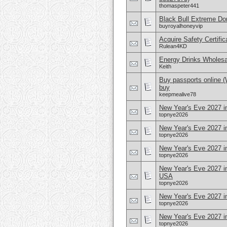
thomaspeter441
Black Bull Extreme Don
buyroyalhoneyvip
Acquire Safety Certifi
Rulean4KD
Energy Drinks Wholesa
Keith
Buy passports online 
buy
keepmealive78
New Year's Eve 2027 i
topnye2026
New Year's Eve 2027 i
topnye2026
New Year's Eve 2027 i
topnye2026
New Year's Eve 2027 i
USA
topnye2026
New Year's Eve 2027 in
topnye2026
New Year's Eve 2027 i
topnye2026