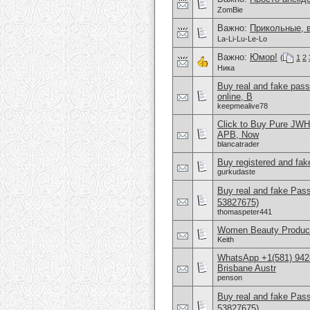
ZomBie
Важно:
Прикольные, 
La-Li-Lu-Le-Lo
Важно:
Юмор!
(
1
2
Ника
Buy real and fake pas
online, B
keepmealive78
Click to Buy Pure JW
APB, Now
blancatrader
Buy registered and fake
gurkudaste
Buy real and fake Pas
53827675)
thomaspeter441
Women Beauty Product
Keith
WhatsApp +1(581) 942
Brisbane Austr
penson
Buy real and fake Pas
53827675)