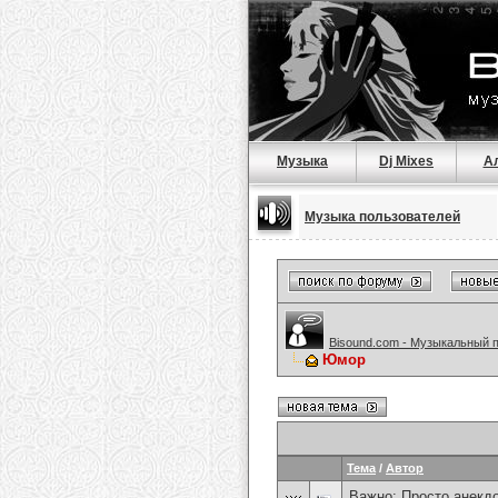
Музыка
Dj Mixes
А
Музыка пользователей
Bisound.com - Музыкальный 
Юмор
Тема
/
Автор
Важно:
Просто анекд