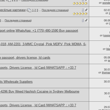
от
wonder
весёлые картинки
(
1
2
3
...
Последняя страница
)
02.0
от
3
...
Последняя страница
)
08.0
от
sport online,WhatsApp: +1 (775) 480-1590 Buy passport
от
keep
H-018, AM-2201, 3-MMC Crystal, Pink MDPV, Pink MDMA, 6-
от
bl
 passport, drivers license, Id cards
05.0
от
g
sports, Drivers License , Id Card (WHATSAPP：+33 7
30.0
от
thoma
s Wholesale Suppliers
30.0
-4296 Buy Weed Hashish Cocaine in Sydney Melbourne
30.0
sports, Drivers License , Id Card (WHATSAPP：+33 7
29.0