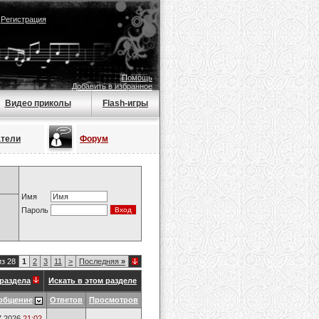
|
Регистрация
Помощь
Добавить в избранное
Видео приколы
Flash-игры
атели
Форум
Имя
Пароль
из 28
1
2
3
11
>
Последняя
»
раздела
Искать в этом разделе
общение
Ответов
Просмотров
7.2026
21:02