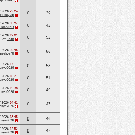
speter441
7.2026
22:24
0
39
lhoneyvip
7.2026
08:24
0
42
ulean4KD
7.2026
19:01
0
52
от
Keith
7.2026
09:45
0
96
mealive78
7.2026
17:17
0
58
opnye2026
7.2026
16:27
0
51
opnye2026
7.2026
15:38
0
49
opnye2026
7.2026
14:42
0
47
opnye2026
7.2026
13:45
0
46
opnye2026
7.2026
12:52
0
47
opnye2026