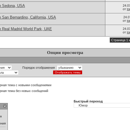
in Sedona, USA
24.0
от
t
 San Bernardino, California, USA
24.0
от
t
n Real Madrid World Park, UAE
24.0
от
t
Страница 1 
Опции просмотра
Порядок отображения
рная тема с новыми сообщениями
рная тема без новых сообщений
Быстрый переход
ия
ения