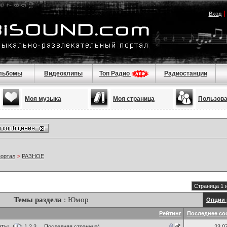
Вход
льбомы
Видеоклипы
Топ Радио
Радиостанции
Моя музыка
Моя страница
Пользов
портал
>
РАЗНОЕ
Страница 1 
Темы раздела
: Юмор
Опции 
Рейтинг
Последнее со
оты.
(
1
2
3
...
Последняя страница
)
23.0