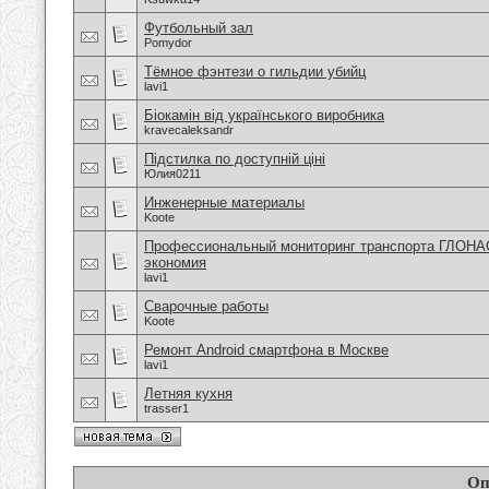
Футбольный зал
Pomydor
Тёмное фэнтези о гильдии убийц
lavi1
Біокамін від українського виробника
kravecaleksandr
Підстилка по доступній ціні
Юлия0211
Инженерные материалы
Koote
Профессиональный мониторинг транспорта ГЛОНА
экономия
lavi1
Сварочные работы
Koote
Ремонт Android смартфона в Москве
lavi1
Летняя кухня
trasser1
Оп