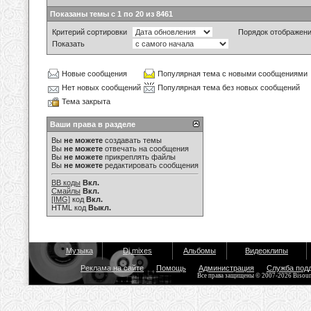
Показаны темы с 1 по 20 из 8461
Критерий сортировки
Порядок отображен
Показать
Новые сообщения
Популярная тема с новыми сообщениями
Нет новых сообщений
Популярная тема без новых сообщений
Тема закрыта
Ваши права в разделе
Вы
не можете
создавать темы
Вы
не можете
отвечать на сообщения
Вы
не можете
прикреплять файлы
Вы
не можете
редактировать сообщения
BB коды
Вкл.
Смайлы
Вкл.
[IMG]
код
Вкл.
HTML код
Выкл.
Музыка
Dj mixes
Альбомы
Видеоклипы
Реклама на сайте
Помощь
Администрация
Служба под
Все права защищены © 2007-2026 Bisou