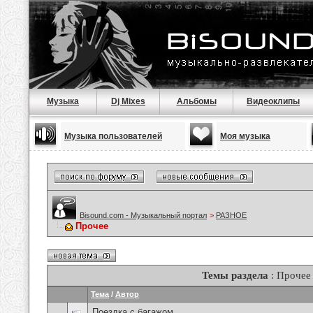
Музыка
Dj Mixes
Альбомы
Видеоклипы
Музыка пользователей
Моя музыка
Bisound.com - Музыкальный портал
>
РАЗНОЕ
Прочее
Темы раздела
: Прочее
Тема
/
Автор
Поездка с багажом