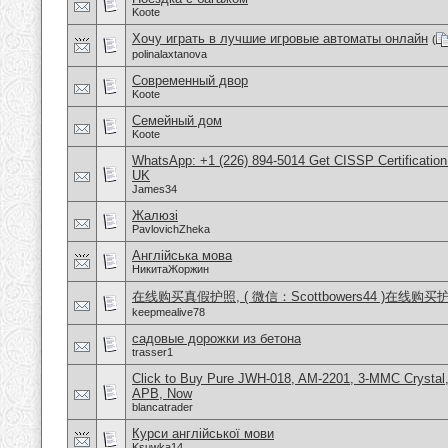
Koote
Хочу играть в лучшие игровые автоматы онлайн
(
polinalaxtanova
Современный двор
Koote
Семейный дом
Koote
WhatsApp: +1 (226) 894-5014​ Get CISSP Certification
UK
James34
Жалюзі
PavlovichZheka
Англійська мова
НикитаЖоржин
在线购买真假护照, ( 微信：Scottbowers44 )在线购
keepmealive78
садовые дорожки из бетона
trasser1
Click to Buy Pure JWH-018, AM-2201, 3-MMC Crystal
APB, Now
blancatrader
Курси англійської мови
Ksuwka14