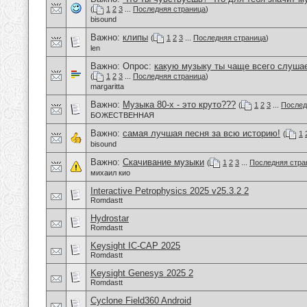
(
1
2
3
...
Последняя страница
)
bisound
Важно:
клипы
(
1
2
3
...
Последняя страница
)
len
Важно: Опрос:
какую музыку ты чаще всего слуша
(
1
2
3
...
Последняя страница
)
margaritta
Важно:
Музыка 80-х - это круто???
(
1
2
3
...
Послед
БОЖЕСТВЕННАЯ
Важно:
самая лучшая песня за всю историю!
(
1
bisound
Важно:
Скачивание музыки
(
1
2
3
...
Последняя стра
михаил кио
Interactive Petrophysics 2025 v25.3.2 2
Romdastt
Hydrostar
Romdastt
Keysight IC-CAP 2025
Romdastt
Keysight Genesys 2025 2
Romdastt
Cyclone Field360 Android