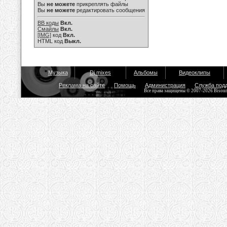
Вы
не можете
прикреплять файлы
Вы
не можете
редактировать сообщения
BB коды
Вкл.
Смайлы
Вкл.
[IMG]
код
Вкл.
HTML код
Выкл.
Музыка
Dj mixes
Альбомы
Видеоклипы
Реклама на сайте
Помощь
Администрация
Служба под
Все права защищены © 2007-2026 Bisou