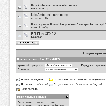
Köp Amfetamin online utan recept
myasnikove3y
Köp Amfetamin utan recept
myasnikove3y
Kan jag köpa Ksalol 1mg online i Sverige utan recept?
myasnikove3y
EFI Fiery XF9.0 2
Romdastt
Опции просм
Показаны темы с 1 по 20 из 61822
Критерий сортировки
Порядок отображен
Показать
Новые сообщения
Популярная тема с новыми сообщениями
Нет новых сообщений
Популярная тема без новых сообщений
Тема закрыта
Ваши права в разделе
Вы
не можете
создавать темы
Вы
не можете
отвечать на сообщения