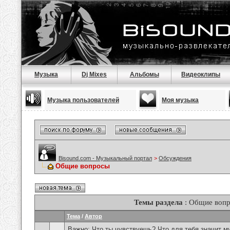
Музыка
Dj Mixes
Альбомы
Видеоклипы
Музыка пользователей
Моя музыка
Bisound.com - Музыкальный портал
>
Обсуждения
Общие вопросы
Темы раздела
: Общие воп
Тема
/
Автор
Важно:
Что ты чувствуешь? Что для тебя значит м