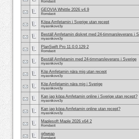
Romdastt
GEOVIA Whittle 2026 v4.9
Romdastt
Köpa Amfetamin i Sverige utan recept
myasnikove3y
Beställ Amfetamin diskret med 24-timmarsleverans i S
myasnikove3y
PlanSwift Pro 11.0.0.129 2
Romdastt
Beställ Amfetamin med 24-timmarsleverans i Sverige
myasnikove3y
Köp Amfetamin nära mig utan recept
myasnikove3y
Köp Amfetamin nära mig i Sverige
myasnikove3y
Kan jag köpa Amfetamin online i Sverige utan recept?
myasnikove3y
Kan jag köpa Amfetamin online utan recept?
myasnikove3y
Maplesoft Maple 2026 x64 2
Romdastt
grlweap
Romdastt