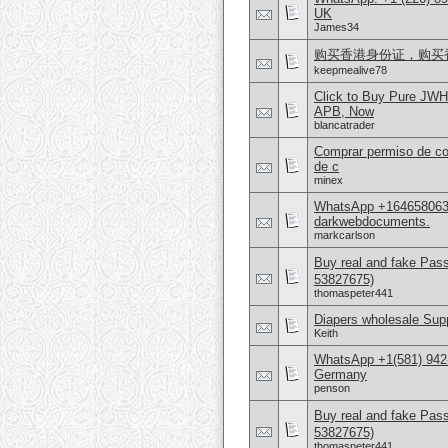
UK
James34
购买香港身份证，购买香港护
keepmealive78
Click to Buy Pure JWH
APB, Now
blancatrader
Comprar permiso de con
de c
minex
WhatsApp +16465806302
darkwebdocuments.
markcarlson
Buy real and fake Pas
53827675)
thomaspeter441
Diapers wholesale Supp
Keith
WhatsApp +1(581) 942
Germany
penson
Buy real and fake Pas
53827675)
thomaspeter441