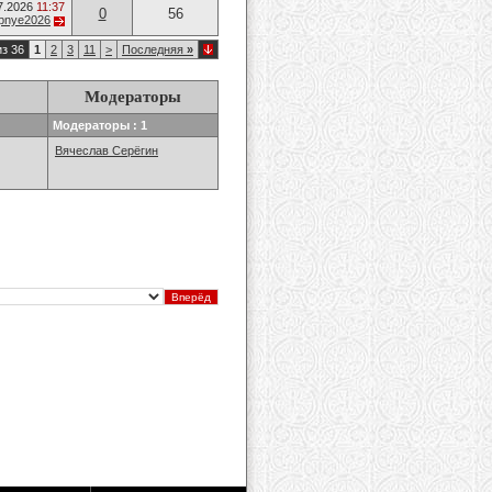
7.2026
11:37
0
56
opnye2026
из 36
1
2
3
11
>
Последняя
»
Модераторы
Модераторы : 1
Вячеслав Серёгин