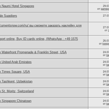
n Naumi Hotel Singapore
29.0
от
gamep
le Suppliers
27.0
documentsnow.com/ru/ вы сможете заказать наклейку для
27.0
от
port online, Buy ID cards online, (WhatsApp : +49 1575
26.0
от
keep
n Waterfront Promenade & Franklin Street, USA
24.0
от
t
n United Arab Emirates
24.0
от
t
in Times Square, USA
24.0
от
t
n Tashkent, Uzbekistan
24.0
от
t
 St. Moritz, Switzerland
24.0
от
t
n Singapore Chinatown
24.0
от
t