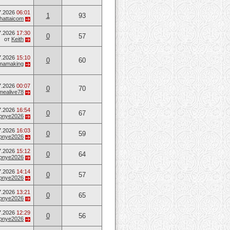
7.2026
06:01
1
93
hattaicom
7.2026
17:30
0
57
от
Keith
7.2026
15:10
0
60
mamaking
7.2026
00:07
0
70
mealive78
7.2026
16:54
0
67
opnye2026
7.2026
16:03
0
59
opnye2026
7.2026
15:12
0
64
opnye2026
7.2026
14:14
0
57
opnye2026
7.2026
13:21
0
65
opnye2026
7.2026
12:29
0
56
opnye2026