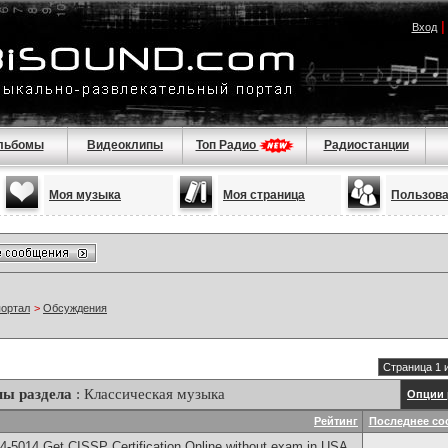
Вход
льбомы
Видеоклипы
Топ Радио
Радиостанции
Моя музыка
Моя страница
Пользов
портал
>
Обсуждения
Страница 1 
мы раздела
: Классическая музыка
Опции 
Рейтинг
Последнее со
-5014​ Get CISSP Certification Online without exam in USA,