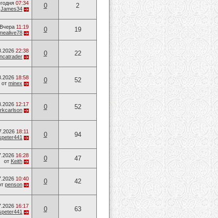
годня
07:34
0
2
т
James34
Вчера
11:19
0
19
mealive78
8.2026
22:38
0
22
ancatrader
8.2026
18:58
0
52
от
minex
8.2026
12:17
0
52
rkcarlson
7.2026
18:11
0
94
speter441
7.2026
16:28
0
47
от
Keith
7.2026
10:40
0
42
от
penson
7.2026
16:17
0
63
speter441