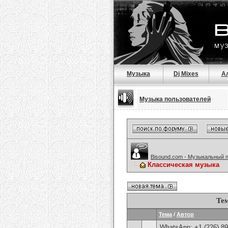
Музыка
Dj Mixes
А
Музыка пользователей
Bisound.com - Музыкальный 
Классическая музыка
Те
Тема
/
Автор
WhatsApp: +1 (226) 894