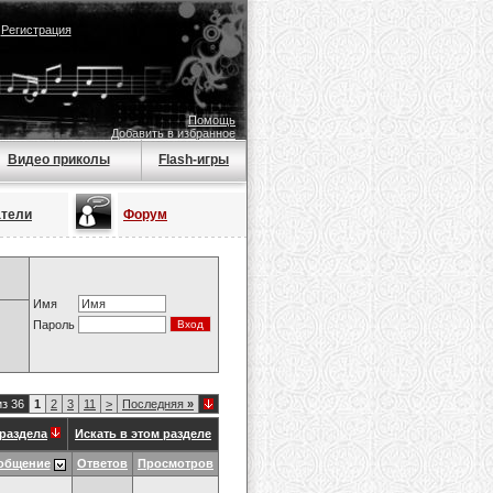
|
Регистрация
Помощь
Добавить в избранное
Видео приколы
Flash-игры
атели
Форум
Имя
Пароль
из 36
1
2
3
11
>
Последняя
»
раздела
Искать в этом разделе
общение
Ответов
Просмотров