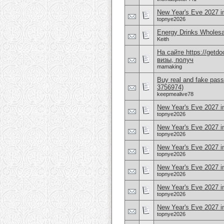
New Year's Eve 2027 i
topnye2026
Energy Drinks Wholesa
Keith
На сайте https://get
визы, получ
mamaking
Buy real and fake pass
3756974)
keepmealive78
New Year's Eve 2027 i
topnye2026
New Year's Eve 2027 i
topnye2026
New Year's Eve 2027 
topnye2026
New Year's Eve 2027 i
topnye2026
New Year's Eve 2027 in
topnye2026
New Year's Eve 2027 i
topnye2026