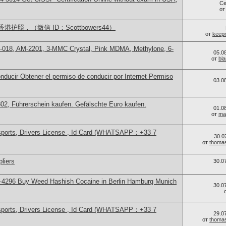
Се
о
照，（微信 ID：Scottbowers44）
от
keep
-018, AM-2201, 3-MMC Crystal, Pink MDMA, Methylone, 6-
05.0
от
bl
ducir Obtener el permiso de conducir por Internet Permiso
03.0
, Führerschein kaufen. Gefälschte Euro kaufen.
01.0
от
ma
sports, Drivers License , Id Card (WHATSAPP：+33 7
30.0
от
thoma
liers
30.0
-4296 Buy Weed Hashish Cocaine in Berlin Hamburg Munich
30.0
sports, Drivers License , Id Card (WHATSAPP：+33 7
29.0
от
thoma