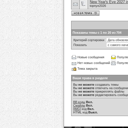
New Year's Eve 2027 in
topnye2026
Показаны темы с 1 по 20 из 704
Критерий сортировки
Показать
Новые сообщения
Популя
Нет новых сообщений
Популя
Тема закрыта
Ваши права в разделе
Вы
не можете
создавать темы
Вы
не можете
отвечать на сообщен
Вы
не можете
прикреплять файлы
Вы
не можете
редактировать сообщ
BB коды
Вкл.
Смайлы
Вкл.
[IMG]
код
Вкл.
HTML код
Выкл.