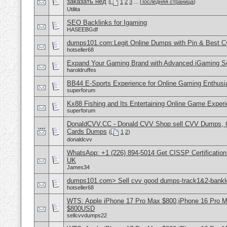
заказать нед
(
1
2
3
...
Последняя страница
)
Utilita
SEO Backlinks for Igaming
HASEEBGdf
dumps101.com:Legit Online Dumps with Pin & Best 
hotseller68
Expand Your Gaming Brand with Advanced iGaming S
haroldruffes
BB44 E-Sports Experience for Online Gaming Enthusi
superforum
Kx88 Fishing and Its Entertaining Online Game Exper
superforum
DonaldCVV.CC - Donald CVV Shop sell CVV Dumps, CC
Cards Dumps
(
1
2
)
donaldcvv
WhatsApp: +1 (226) 894-5014​ Get CISSP Certification
UK
James34
dumps101.com> Sell cvv good dumps-track1&2-banklo
hotseller68
WTS: Apple iPhone 17 Pro Max $800,iPhone 16 Pro 
$800USD
sellcvvdumps22