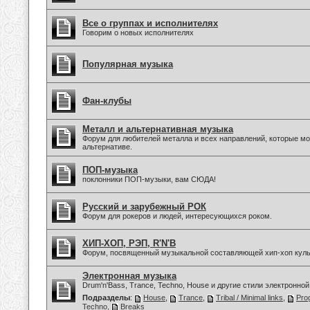
Все о группах и исполнителях
Говорим о новых исполнителях
Популярная музыка
Фан-клубы
Металл и альтернативная музыка
Форум для любителей металла и всех направлений, которые мо
альтернативе.
ПОП-музыка
поклонники ПОП-музыки, вам СЮДА!
Русский и зарубежный РОК
Форум для рокеров и людей, интересующихся роком.
ХИП-ХОП, РЭП, R'N'B
Форум, посвященный музыкальной составляющей хип-хоп куль
Электронная музыка
Drum'n'Bass, Trance, Techno, House и другие стили электронной
Подразделы
:
House
,
Trance
,
Tribal / Minimal links
,
Pro
Techno
,
Breaks