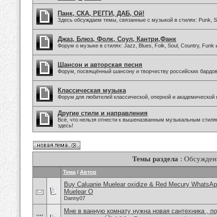
Панк, СКА, РЕГГИ, ДАБ, Ой!
Здесь обсуждаем темы, связанные с музыкой в стилях: Punk, Sk
Джаз, Блюз, Фолк, Соул, Кантри,Фанк
Форум о музыке в стилях: Jazz, Blues, Folk, Soul, Country, Funk
Шансон и авторская песня
Форум, посвящённый шансону и творчеству российских бардов
Классическая музыка
Форум для любителей классической, оперной и академической 
Другие стили и направления
Всё, что нельзя отнести к вышеназванным музыкальным стиля
здесь!
Темы раздела
: Обсужден
Тема
/
Автор
Buy Caluanie Muelear oxidize & Red Mecury WhatsAp
Muelear O
Danny07
Мне в ванную комнату нужна новая сантехника , п