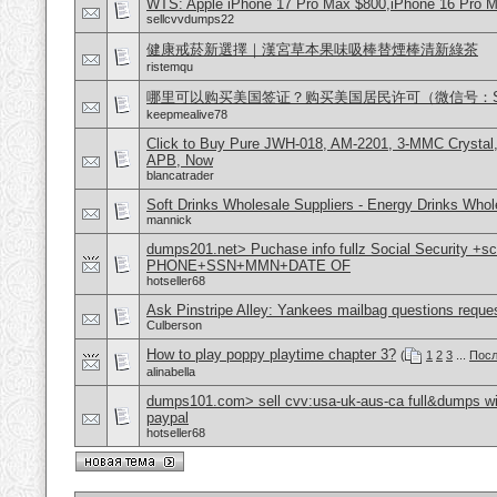
WTS: Apple iPhone 17 Pro Max $800,iPhone 16 Pro 
sellcvvdumps22
健康戒菸新選擇｜漢宮草本果味吸棒替煙棒清新綠茶
ristemqu
哪里可以购买美国签证？购买美国居民许可（微信号：Scott
keepmealive78
Click to Buy Pure JWH-018, AM-2201, 3-MMC Crystal
APB, Now
blancatrader
Soft Drinks Wholesale Suppliers - Energy Drinks Whol
mannick
dumps201.net> Puchase info fullz Social Security +s
PHONE+SSN+MMN+DATE OF
hotseller68
Ask Pinstripe Alley: Yankees mailbag questions reque
Culberson
How to play poppy playtime chapter 3?
(
1
2
3
...
Посл
alinabella
dumps101.com> sell cvv:usa-uk-aus-ca full&dumps with
paypal
hotseller68