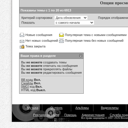
Опции просм
Показаны темы с 1 по 20 из 6913
Критерий сортировки
Порядок отображен
Показать
Новые сообщения
Популярная тема с новыми сообщениями
Нет новых сообщений
Популярная тема без новых сообщений
Тема закрыта
Ваши права в разделе
Вы
не можете
создавать темы
Вы
не можете
отвечать на сообщения
Вы
не можете
прикреплять файлы
Вы
не можете
редактировать сообщения
BB коды
Вкл.
Смайлы
Вкл.
[IMG]
код
Вкл.
HTML код
Выкл.
Музыка
Dj mixes
Альбомы
Видеоклипы
Реклама на сайте
Помощь
Администрация
Служба под
Все права защищены © 2007-2026 Bisou