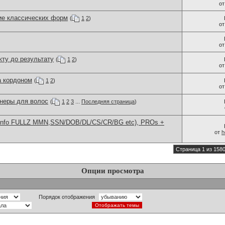
о
ие классических форм
(
1
2
)
о
о
ту до результату
(
1
2
)
о
а кордоном
(
1
2
)
о
неры для волос
(
1
2
3
...
Последняя страница
)
info FULLZ MMN,SSN/DOB/DL/CS/CR/BG etc), PROs +
от
h
Страница 1 из 158
Опции просмотра
Порядок отображения