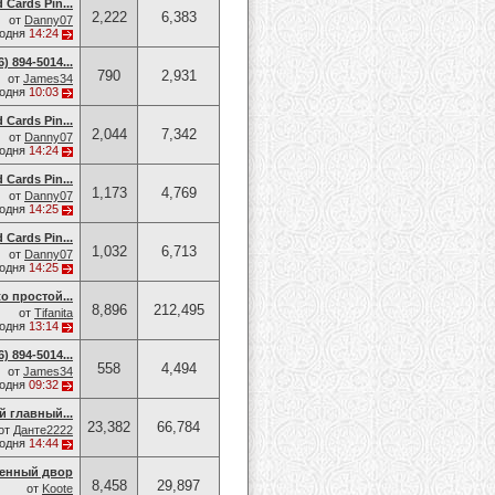
d Cards Pin...
2,222
6,383
от
Danny07
годня
14:24
 894-5014​...
790
2,931
от
James34
годня
10:03
d Cards Pin...
2,044
7,342
от
Danny07
годня
14:24
d Cards Pin...
1,173
4,769
от
Danny07
годня
14:25
d Cards Pin...
1,032
6,713
от
Danny07
годня
14:25
o простой...
8,896
212,495
от
Tifanita
годня
13:14
 894-5014​...
558
4,494
от
James34
годня
09:32
й главный...
23,382
66,784
от
Данте2222
годня
14:44
енный двор
8,458
29,897
от
Koote