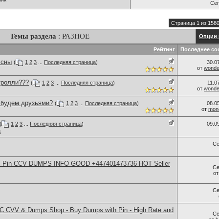
Се
Страница 1 из 158
Темы раздела
: РАЗНОЕ
Опции 
Рейтинг
Последнее со
 сны
(
1
2
3
...
Последняя страница
)
30.0
от
wonder
тролли???
(
1
2
3
...
Последняя страница
)
11.0
от
wonder
..будем друзьями?
(
1
2
3
...
Последняя страница
)
08.0
от
monc
(
1
2
3
...
Последняя страница
)
09.0
ц
Се
rds Pin CCV DUMPS INFO GOOD +447401473736 HOT Seller
Се
о
Се
 CVV & Dumps Shop - Buy Dumps with Pin - High Rate and
Се