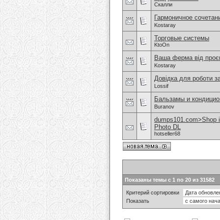
Скалли
Гармоничное сочетан
Kostaray
Торговые системы
KtoOn
Ваша ферма від проєк
Kostaray
Довідка для роботи з
Lossif
Бальзамы и кондицио
Buranov
dumps101.com>Shop 
Photo DL
hotseller68
Показаны темы с 1 по 20 из 31582
Критерий сортировки
Показать