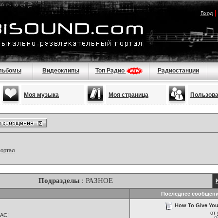
Вход
льбомы
Видеоклипы
Топ Радио
Радиостанции
Моя музыка
Моя страница
Пользов
портал
Подразделы
: РАЗНОЕ
Последнее сообщен
How To Give Your
от
НАС!