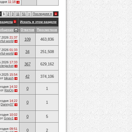
годня
11:18
0
1
2
3
11
51
>
Последняя
»
раздела
Искать в этом разделе
общение
Ответов
Просмотров
7.2026
21:37
109
463,836
ful-world
7.2026
01:33
34
251,508
ful-world
5.2026
17:33
367
629,162
lerjacket
9.2025
15:54
42
374,106
от
bikash
годня
14:32
0
1
от
KtoOn
годня
14:22
0
1
т
Danny07
годня
10:02
0
5
от
Gnev1
годня
09:51
0
2