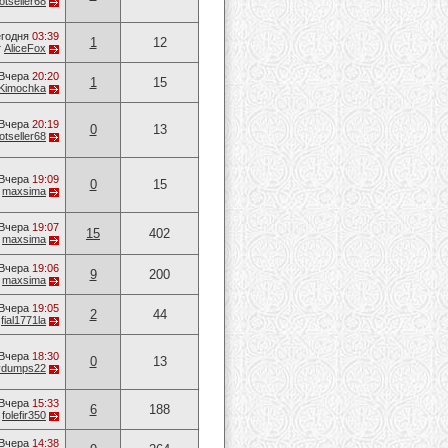
otseller68
годня
03:39
1
12
т
AliceFox
Вчера
20:20
1
15
Kimochka
Вчера
20:19
0
13
otseller68
Вчера
19:09
0
15
т
maxsima
Вчера
19:07
15
402
т
maxsima
Вчера
19:06
9
200
т
maxsima
Вчера
19:05
2
44
т
fial1771la
Вчера
18:30
0
13
vvdumps22
Вчера
15:33
6
188
т
folefir350
Вчера
14:38