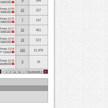
9
264
т
folefir350
Вчера
14:35
10
227
т
folefir350
Вчера
14:31
7
147
т
folefir350
Вчера
14:17
15
451
т
folefir350
Вчера
13:42
19
572
т
folefir350
Вчера
13:24
192
21,976
от
yousuf
Вчера
13:16
0
16
otseller68
0
1
2
3
11
51
>
Последняя
»