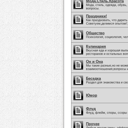
Мода.Стиль.Красота
Мода, стиль, одежда, обувь
вопросы.
Праздники!
Как праздновать, что дарить
Советуем,делимся опытом!:
Общество
Психология, социология, че
Кулинария
Вкусная еда и хорошая вып
ресторанов и остальных воп
Он и Она
Мы такие разные,но не може
взаимоотношения,вопросы 
Беседка
Раздел для знакомства и св
Юмор
Флуд
Флуд, флейм, споры, ссоры 
Прочее
Любые другие темы, оффто