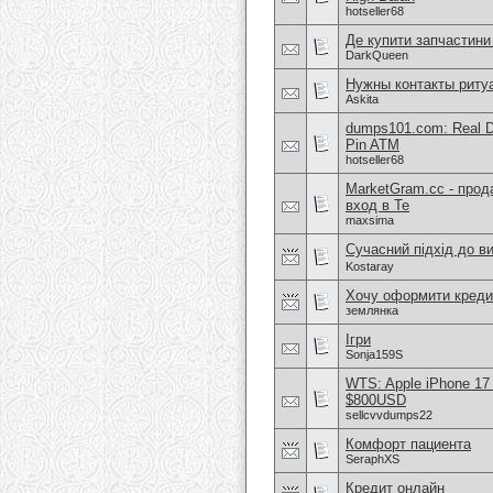
hotseller68
Де купити запчастини
DarkQueen
Нужны контакты риту
Askita
dumps101.com: Real D
Pin ATM
hotseller68
MarketGram.cc - прод
вход в Te
maxsima
Сучасний підхід до в
Kostaray
Хочу оформити креди
землянка
Ігри
Sonja159S
WTS: Apple iPhone 17
$800USD
sellcvvdumps22
Комфорт пациента
SeraphXS
Кредит онлайн