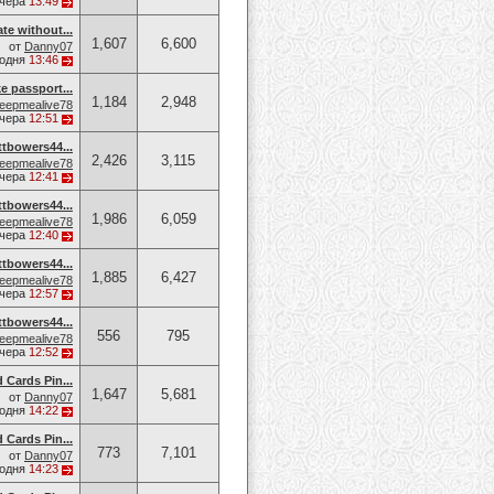
чера
13:49
ate without...
1,607
6,600
от
Danny07
годня
13:46
e passport...
1,184
2,948
eepmealive78
чера
12:51
owers44...
2,426
3,115
eepmealive78
чера
12:41
owers44...
1,986
6,059
eepmealive78
чера
12:40
owers44...
1,885
6,427
eepmealive78
чера
12:57
owers44...
556
795
eepmealive78
чера
12:52
d Cards Pin...
1,647
5,681
от
Danny07
годня
14:22
d Cards Pin...
773
7,101
от
Danny07
годня
14:23