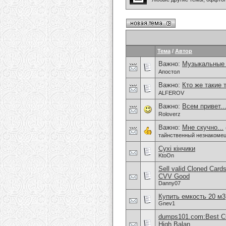
Тема
/
Автор
Важно:
Музыкальные
Апостол
Важно:
Кто же такие 
ALFEROV
Важно:
Всем привет.
Roloverz
Важно:
Мне скучно...
тайнственный незнакоме
Сухі кінчики
KtoOn
Sell valid Cloned Ca
CVV Good
Danny07
Купить емкость 20 м3
Gnev1
dumps101.com:Best CC
High Balan