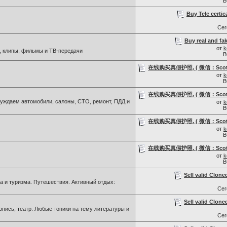
В
Buy Telc certic
Се
Buy real and fak
от
k
, клипы, фильмы и ТВ-передачи
В
在线购买真假护照, ( 微信：Scottb
от
k
В
在线购买真假护照, ( 微信：Scottb
ждаем автомобили, салоны, СТО, ремонт, ПДД и
от
k
В
在线购买真假护照, ( 微信：Scottb
от
k
В
在线购买真假护照, ( 微信：Scottb
от
k
В
Sell valid Clone
а и туризма. Путешествия. Активный отдых:
Се
Sell valid Clone
пись, театр. Любые топики на тему литературы и
Се