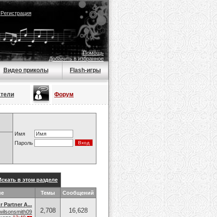
|
Регистрация
Помощь
Добавить в избранное
Видео приколы
Flash-игры
атели
Форум
Имя
Пароль
Искать в этом разделе
ие
Темы
Сообщений
 Partner A...
2,708
16,628
wilsonsmith09