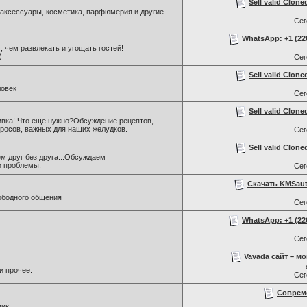
Sell valid Clone
, аксессуары, косметика, парфюмерия и другие
Се
WhatsApp: +1 (226)
 , чем развлекать и угощать гостей!
)
Се
Sell valid Clone
ловек
Се
Sell valid Clone
ивка! Что еще нужно?Обсуждение рецептов,
росов, важных для наших желудков.
Се
Sell valid Clone
м друг без друга...Обсуждаем
и проблемы.
Се
Скачать KMSaut
ободного общения
Се
WhatsApp: +1 (226)
Се
Vavada сайт – мо
и прочее.
Се
Соврем
пик