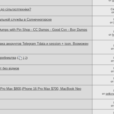
от
h
 до сільгосптехніки?
Се
о
альной службы в Солнечногорске
от
umps with Pin Shop - CC Dumps - Good Cvv - Buy Dumps
от
h
ажа аккаунтов Telegram Tdata и session + json. Возможен
о
иробництва
(
1
2
)
о
т без відмов
о
о
 Pro Max $800,iPhone 16 Pro Max $700, MacBook Neo
от
sellc
о