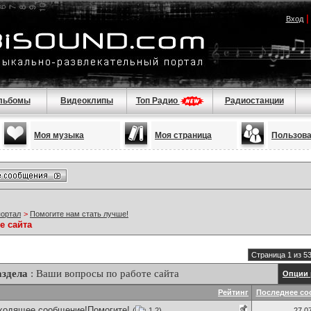
Вход
льбомы
Видеоклипы
Топ Радио
Радиостанции
Моя музыка
Моя страница
Пользов
портал
>
Помогите нам стать лучше!
е сайта
Страница 1 из 5
здела
: Ваши вопросы по работе сайта
Опции 
Рейтинг
Последнее со
входящее сообщение!Помогите!
(
1
2
)
27.0