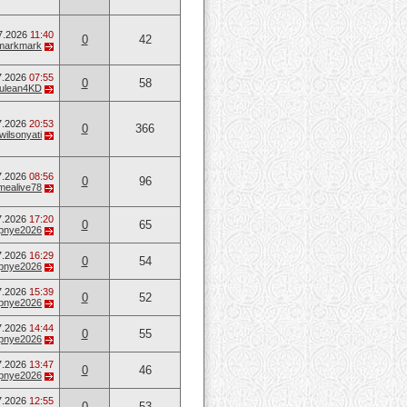
7.2026
11:40
0
42
markmark
7.2026
07:55
0
58
ulean4KD
7.2026
20:53
0
366
wilsonyati
7.2026
08:56
0
96
mealive78
7.2026
17:20
0
65
opnye2026
7.2026
16:29
0
54
opnye2026
7.2026
15:39
0
52
opnye2026
7.2026
14:44
0
55
opnye2026
7.2026
13:47
0
46
opnye2026
7.2026
12:55
0
53