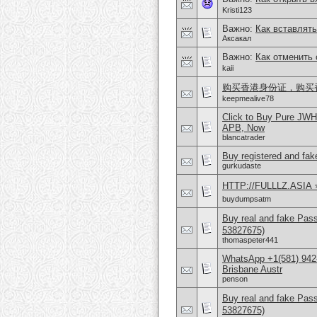
Kristi123
Важно:
Как вставлять
Аксакал
Важно:
Как отменить 
kaii
购买香港身份证，购买香港护
keepmealive78
Click to Buy Pure JW
APB, Now
blancatrader
Buy registered and fake
gurkudaste
HTTP://FULLLZ.ASIA ⭐️
buydumpsatm
Buy real and fake Pas
53827675)
thomaspeter441
WhatsApp +1(581) 942
Brisbane Austr
penson
Buy real and fake Pas
53827675)