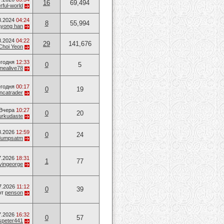
16
69,494
ful-world
8.2024
04:24
8
55,994
ayong han
8.2024
04:22
29
141,676
Choi Yeon
годня
12:33
0
5
mealive78
годня
00:17
0
19
ancatrader
Вчера
10:27
0
20
urkudaste
8.2026
12:59
0
24
dumpsatm
7.2026
18:31
1
77
vingeorge
7.2026
11:12
0
39
от
penson
7.2026
16:32
0
57
speter441