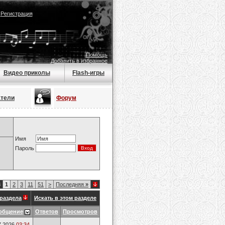
|
Регистрация
Помощь
Добавить в избранное
Видео приколы
Flash-игры
атели
Форум
Имя
Пароль
3
1
2
3
11
51
>
Последняя
»
раздела
Искать в этом разделе
общение
Ответов
Просмотров
7.2026
03:34