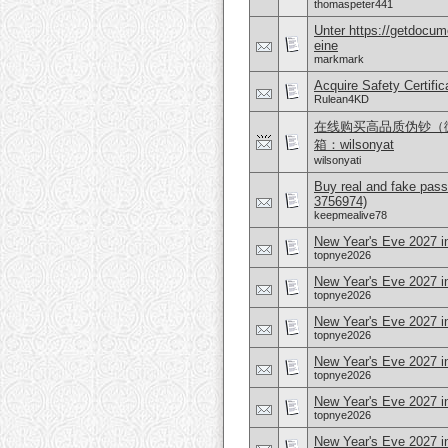
thomaspeter441
Unter https://getdocu
eine
markmark
Acquire Safety Certifi
Rulean4KD
在线购买高品质伪钞（微信 
箱：wilsonyat
wilsonyati
Buy real and fake pass
3756974)
keepmealive78
New Year's Eve 2027 i
topnye2026
New Year's Eve 2027 in
topnye2026
New Year's Eve 2027 i
topnye2026
New Year's Eve 2027 i
topnye2026
New Year's Eve 2027 in
topnye2026
New Year's Eve 2027 in