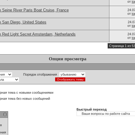
от
t
 Seine River Paris Boat Cruise, France
24.0
от
t
n San Diego, United States
24.0
от
t
n Red Light Secret Amsterdam, Netherlands
24.0
от
t
Страница 1 из 5
Опции просмотра
Порядок отображения
рная тема с новыми сообщениями
рная тема без новых сообщений
Быстрый переход
ия
ения