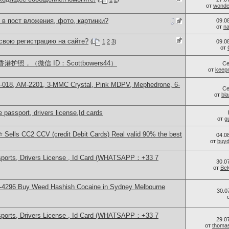
от
wonder
 в пост вложения, фото, картинки?
09.0
от
n
свою регистрацию на сайте?
(
1
2
3
)
09.0
от
照，（微信 ID：Scottbowers44）
Се
от
keep
H-018, AM-2201, 3-MMC Crystal, Pink MDPV, Mephedrone, 6-
Се
от
bl
 passport, drivers license,Id cards
от
g
 Sells CC2 CCV (credit Debit Cards) Real valid 90% the best
04.0
от
buy
sports, Drivers License , Id Card (WHATSAPP：+33 7
30.0
от
Bel
-4296 Buy Weed Hashish Cocaine in Sydney Melbourne
30.0
sports, Drivers License , Id Card (WHATSAPP：+33 7
29.0
от
thoma