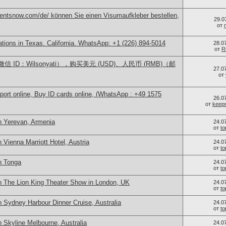
mentsnow.com/de/ können Sie einen Visumaufkleber bestellen,
29.0
от
cations in Texas. California. WhatsApp: +1 (226) 894-5014
28.0
от
R
ID：Wilsonyati），购买美元 (USD)、人民币 (RMB)（邮
27.0
от
port online, Buy ID cards online, (WhatsApp : +49 1575
26.0
от
keep
n Yerevan, Armenia
24.0
от
t
 Vienna Marriott Hotel, Austria
24.0
от
t
n Tonga
24.0
от
t
n The Lion King Theater Show in London, UK
24.0
от
t
 Sydney Harbour Dinner Cruise, Australia
24.0
от
t
 Skyline Melbourne, Australia
24.0