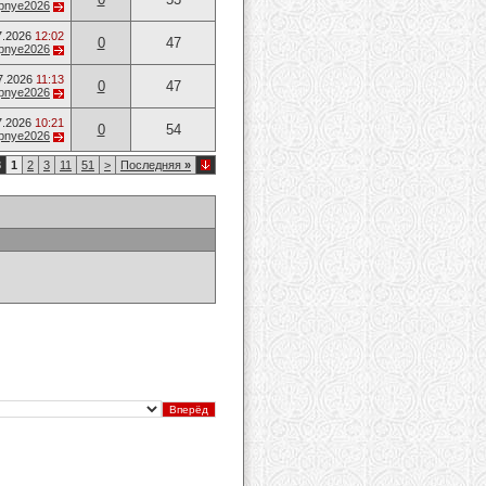
opnye2026
7.2026
12:02
0
47
opnye2026
7.2026
11:13
0
47
opnye2026
7.2026
10:21
0
54
opnye2026
3
1
2
3
11
51
>
Последняя
»