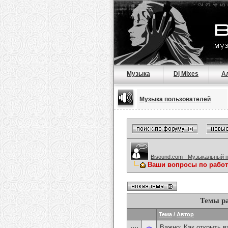
Музыка
Dj Mixes
А
Музыка пользователей
Bisound.com - Музыкальный 
Ваши вопросы по работ
Темы ра
Тема
/
Автор
Важно:
Как открыть 