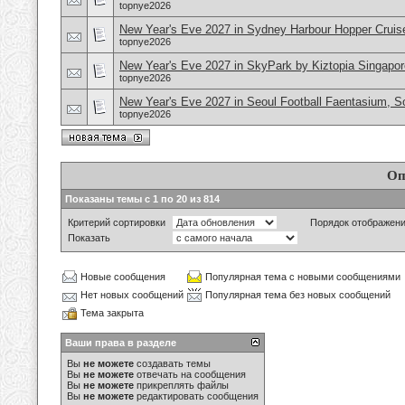
topnye2026
New Year's Eve 2027 in Sydney Harbour Hopper Cruise
topnye2026
New Year's Eve 2027 in SkyPark by Kiztopia Singapor
topnye2026
New Year's Eve 2027 in Seoul Football Faentasium, S
topnye2026
Оп
Показаны темы с 1 по 20 из 814
Критерий сортировки
Порядок отображен
Показать
Новые сообщения
Популярная тема с новыми сообщениями
Нет новых сообщений
Популярная тема без новых сообщений
Тема закрыта
Ваши права в разделе
Вы
не можете
создавать темы
Вы
не можете
отвечать на сообщения
Вы
не можете
прикреплять файлы
Вы
не можете
редактировать сообщения