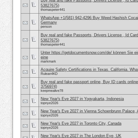
Buy real and fake Passports, Drivers License , Id
53827675)
thomaspeter441
WhatsApp +1(581) 942-4296 Buy Weed Hashish Cocai
Germany
penson
Buy real and fake Passports, Drivers License , Id
53827675)
thomaspeter441
Unter https://getdocumentsnow.com/de/ können Sie ei
eine
markmark
Acquire Safety Certifications in Texas. California. Wh
Rulean4KD
Buy real and fake passport online, Buy ID cards onli
3756974)
keepmealive78
New Year's Eve 2027 in Yogyakarta, Indonesia
topnye2026
New Year's Eve 2027 in Vienna Schoenbrunn Palace, A
topnye2026
New Year's Eve 2027 in Toronto City, Canada
topnye2026
New Year's Eve 2027 in The London Eye, UK