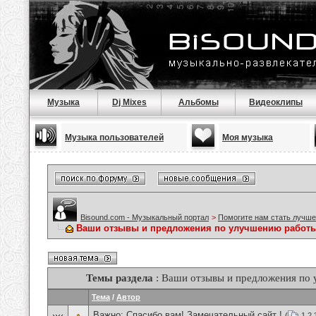
Музыка
Dj Mixes
Альбомы
Видеоклипы
Музыка пользователей
Моя музыка
Bisound.com - Музыкальный портал
>
Помогите нам стать лучше
Ваши отзывы и предложения по улучшению работы
Темы раздела
: Ваши отзывы и предложения по
Тема
/
Автор
Важно:
Спасибо вам! Замечательный сайт !
(
1
2