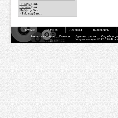
BB коды
Вкл.
Смайлы
Вкл.
[IMG]
код
Вкл.
HTML код
Выкл.
Музыка
Dj mixes
Альбомы
Видеоклипы
Реклама на сайте
Помощь
Администрация
Служба под
Все права защищены © 2007-2026 Bisou