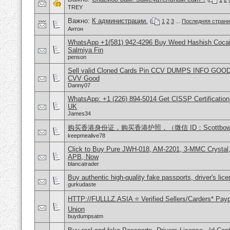
TREY
Важно:
К администрации.
(
1
2
3
...
Последняя стран
Антон
WhatsApp +1(581) 942-4296 Buy Weed Hashish Cocain
Salmiya Fin
penson
Sell valid Cloned Cards Pin CCV DUMPS INFO GOOD
CVV Good
Danny07
WhatsApp: +1 (226) 894-5014​ Get CISSP Certification
UK
James34
购买香港身份证，购买香港护照，（微信 ID：Scottbowe
keepmealive78
Click to Buy Pure JWH-018, AM-2201, 3-MMC Crystal
APB, Now
blancatrader
Buy authentic high-quality fake passports, driver's lic
gurkudaste
HTTP://FULLLZ.ASIA ⭐️ Verified Sellers/Carders* Pay
Union
buydumpsatm