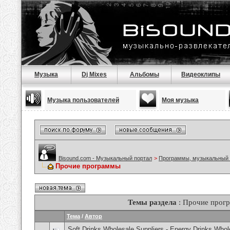
Музыка
Dj Mixes
Альбомы
Видеоклипы
Музыка пользователей
Моя музыка
Bisound.com - Музыкальный портал
>
Программы, музыкальный 
Прочие программы
Темы раздела
: Прочие прог
Тема
/
Автор
Soft Drinks Wholesale Suppliers - Energy Drinks Whol