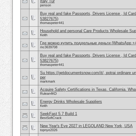
Italy Tur
penson
Buy real and fake Passports, Drivers License , Id
53827675)
thomaspeter441
Household and personal Care Products Wholesale Sup
Keith
Где можно купить поддельные деньги (WhatsApp +
mc3639708
Buy real and fake Passports, Drivers License , Id
53827675)
thomaspeter441
Su https://getdocumentsnow.com/it/, potrai ordinare un
per
markmark
Acquire Safety Certifications in Texas. California. Wh
Rulean4KD
Energy Drinks Wholesale Suppliers
Keith
SeekFast 5.7 Build 1
BestSoftCrack
New Year's Eve 2027 in LEGOLAND New York, USA
topnye2026