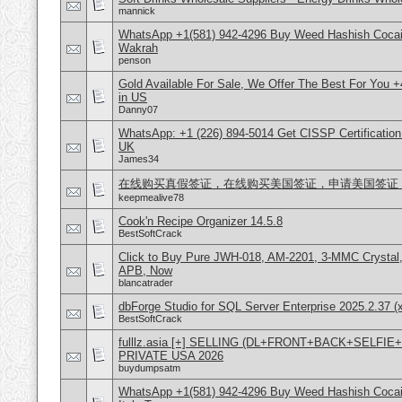
mannick
WhatsApp +1(581) 942-4296 Buy Weed Hashish Cocain
Wakrah
penson
Gold Available For Sale, We Offer The Best For You 
in US
Danny07
WhatsApp: +1 (226) 894-5014​ Get CISSP Certification
UK
James34
在线购买真假签证，在线购买美国签证，申请美国签证，微信号
keepmealive78
Cook'n Recipe Organizer 14.5.8
BestSoftCrack
Click to Buy Pure JWH-018, AM-2201, 3-MMC Crystal
APB, Now
blancatrader
dbForge Studio for SQL Server Enterprise 2025.2.37 (
BestSoftCrack
fulllz.asia [+] SELLING (DL+FRONT+BACK+SELFI
PRIVATE USA 2026
buydumpsatm
WhatsApp +1(581) 942-4296 Buy Weed Hashish Cocai