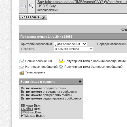
Buy fake usd/aud/cad/RMB/euros/CNY/ (WhatsApp : 
USD $ Buy
keepmealive78
Оп
Показаны темы с 1 по 20 из 13686
Критерий сортировки
Порядок отображен
Показать
Новые сообщения
Популярная тема с новыми сообщениями
Нет новых сообщений
Популярная тема без новых сообщений
Тема закрыта
Ваши права в разделе
Вы
не можете
создавать темы
Вы
не можете
отвечать на сообщения
Вы
не можете
прикреплять файлы
Вы
не можете
редактировать сообщения
BB коды
Вкл.
Смайлы
Вкл.
[IMG]
код
Вкл.
HTML код
Выкл.