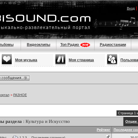
Вход
льбомы
Видеоклипы
Топ Радио
Радиостанции
Моя музыка
Моя страница
Пользов
портал
>
РАЗНОЕ
Страница 1 
ы раздела
: Культура и Искусство
Опции 
Рейтинг
Последнее со
зы ...
(
1
2
3
...
Последняя страница
)
20.0