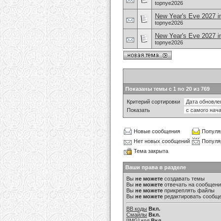
topnye2026
New Year's Eve 2027 in
topnye2026
New Year's Eve 2027 i
topnye2026
Показаны темы с 1 по 20 из 769
Критерий сортировки
Показать
Новые сообщения
Популя
Нет новых сообщений
Популя
Тема закрыта
Ваши права в разделе
Вы
не можете
создавать темы
Вы
не можете
отвечать на сообщен
Вы
не можете
прикреплять файлы
Вы
не можете
редактировать сообщ
BB коды
Вкл.
Смайлы
Вкл.
[IMG]
код
Вкл.