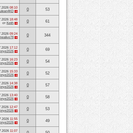
7.2026
08:10
0
53
ulean4KD
7.2026
18:48
0
61
от
Keith
7.2026
09:24
0
344
mealive78
7.2026
17:12
0
69
opnye2026
7.2026
16:23
0
54
opnye2026
7.2026
15:33
0
52
opnye2026
7.2026
14:38
0
57
opnye2026
7.2026
13:40
0
58
opnye2026
7.2026
12:47
0
53
opnye2026
7.2026
11:55
0
49
opnye2026
7.2026
11:07
0
50