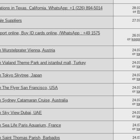
cations in Texas. California. WhatsApp: +1 (226) 894-5014
28.0
от
R
le Suppliers
27.0
port online, Buy ID cards online, (WhatsApp : +49 1575
26.0
от
keep
 Wurstelprater Vienna, Austria
24.0
от
t
n Vialand Theme Park and istanbul mall, Turkey
24.0
от
t
n Tokyo Skytree, Japan
24.0
от
t
n The Flyer San Francisco, USA
24.0
от
t
n Sydney Catamaran Cruise, Australia
24.0
от
t
n Sky View Dubai, UAE
24.0
от
t
n Sea Life Paris Aquarium, France
24.0
от
t
n Saint Thomas Parish, Barbados
24.0