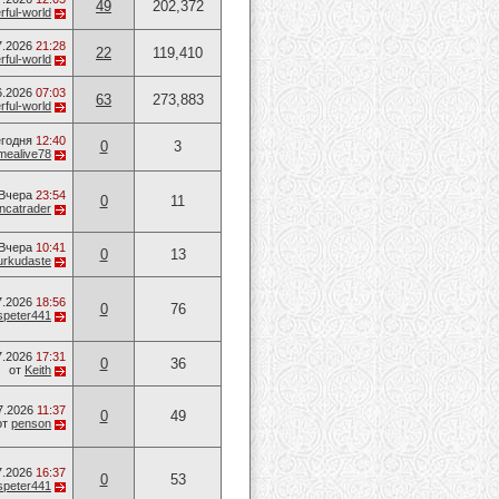
49
202,372
ful-world
7.2026
21:28
22
119,410
ful-world
6.2026
07:03
63
273,883
ful-world
годня
12:40
0
3
mealive78
Вчера
23:54
0
11
ancatrader
Вчера
10:41
0
13
urkudaste
7.2026
18:56
0
76
speter441
7.2026
17:31
0
36
от
Keith
7.2026
11:37
0
49
от
penson
7.2026
16:37
0
53
speter441