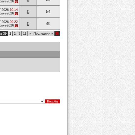
opnye2026
7.2026
10:14
0
54
opnye2026
7.2026
09:22
0
49
opnye2026
из 39
1
2
3
11
>
Последняя
»