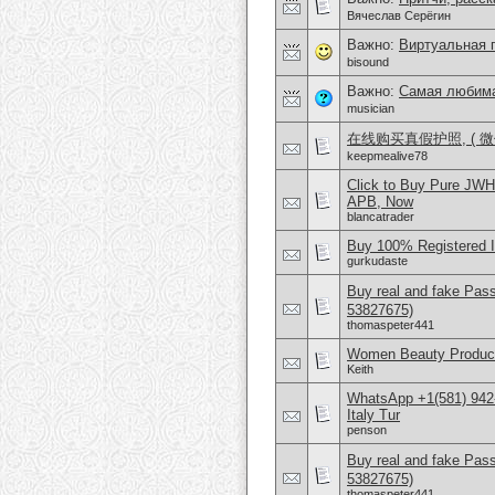
Вячеслав Серёгин
Важно:
Виртуальная 
bisound
Важно:
Самая любима
musician
在线购买真假护照, ( 微信
keepmealive78
Click to Buy Pure JW
APB, Now
blancatrader
Buy 100% Registered 
gurkudaste
Buy real and fake Pas
53827675)
thomaspeter441
Women Beauty Product
Keith
WhatsApp +1(581) 942
Italy Tur
penson
Buy real and fake Pas
53827675)
thomaspeter441