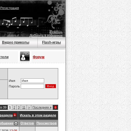
|
Регистрация
Помощь
Добавить в избранное
Видео приколы
Flash-игры
атели
Форум
Имя
Пароль
из 39
1
2
3
11
>
Последняя
»
раздела
Искать в этом разделе
общение
Ответов
Просмотров
7.2026
12:05