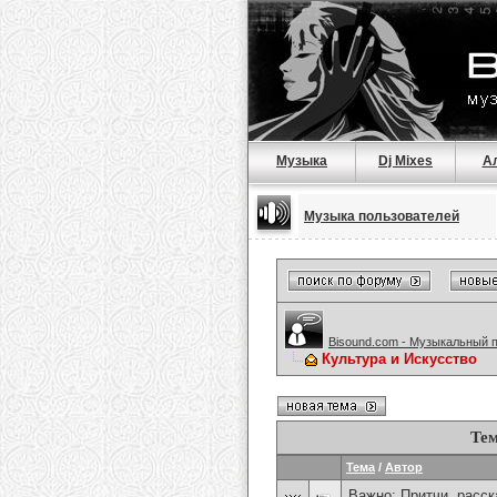
Музыка
Dj Mixes
А
Музыка пользователей
Bisound.com - Музыкальный 
Культура и Искусство
Тем
Тема
/
Автор
Важно:
Притчи, расска