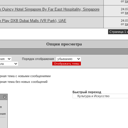
от
t
 Quincy Hotel Singapore By Far East Hospitality, Singapore
24.0
от
t
n Play DXB Dubai Malls (VR Park), UAE
24.0
от
t
Страница 1 
Опции просмотра
Порядок отображения
рная тема с новыми сообщениями
рная тема без новых сообщений
Быстрый переход
ия
ения