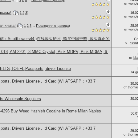
от
wonder
поэма!
(
1
2
3
)
16.0
от
wonder
я книга!
(
1
2
3
...
Последняя страница
)
28.0
от
wonder
：Scottbowers44 )在线购买护照, 购买中国护照, 购买真正的
Се
от
keep
H-018, AM-2201, 3-MMC Crystal, Pink MDPV, Pink MDMA, 6-
от
bl
IELTS,TOEFL,Passports, driver License
от
g
sports, Drivers License , Id Card (WHATSAPP：+33 7
30.0
от
thoma
s Wholesale Suppliers
30.0
-4296 Buy Weed Hashish Cocaine in Rome Milan Naples
30.0
sports, Drivers License , Id Card (WHATSAPP：+33 7
29.0
от
thoma