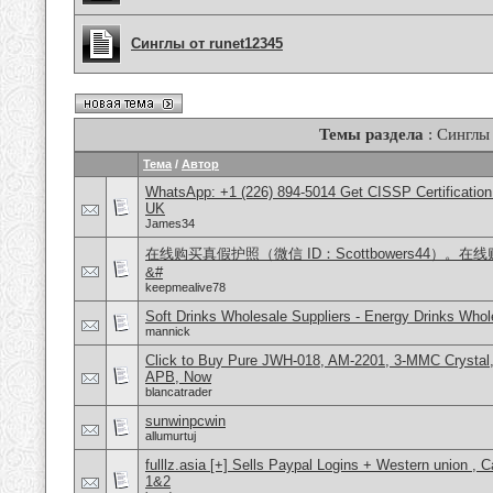
Синглы от runet12345
Темы раздела
: Синглы
Тема
/
Автор
WhatsApp: +1 (226) 894-5014​ Get CISSP Certification
UK
James34
在线购买真假护照（微信 ID：Scottbowers44）
&#
keepmealive78
Soft Drinks Wholesale Suppliers - Energy Drinks Whol
mannick
Click to Buy Pure JWH-018, AM-2201, 3-MMC Crysta
APB, Now
blancatrader
sunwinpcwin
allumurtuj
fulllz.asia [+] Sells Paypal Logins + Western union ,
1&2