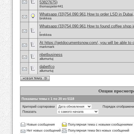
53827675)
thomaspeter441
Whatsapp (33)754.090.961,How to order LSD in Dubai, 
brekkea
Whatsapp:(33)754.090.961,How to found coffee shop in 
.
brekkea
At https://getdocumentsnow.com/, you will be able to o
markmark
nbetbusiness
allumurtuj
dabetfco
allumurtuj
Опции просмотр
Показаны темы с 1 по 20 из 5118
Критерий сортировки
Порядок отображен
Показать
Новые сообщения
Популярная тема с новыми сообщениями
Нет новых сообщений
Популярная тема без новых сообщений