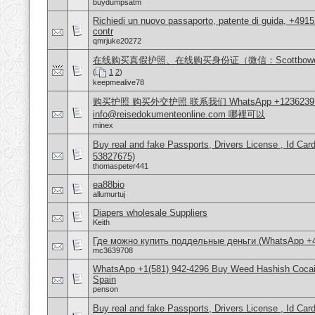
buydumpsatm
Richiedi un nuovo passaporto, patente di guida, +491
contr
qmrjuke20272
在线购买真假护照、在线购买身份证（微信：Scottbow
(
1
2
)
keepmealive78
购买护照 购买外交护照 联系我们 WhatsApp +1236239
info@reisedokumenteonline.com 哪裡可以
minex
Buy real and fake Passports, Drivers License , Id
53827675)
thomaspeter441
ea88bio
allumurtuj
Diapers wholesale Suppliers
Keith
Где можно купить поддельные деньги (WhatsApp +
mc3639708
WhatsApp +1(581) 942-4296 Buy Weed Hashish Cocain
Spain
penson
Buy real and fake Passports, Drivers License , Id