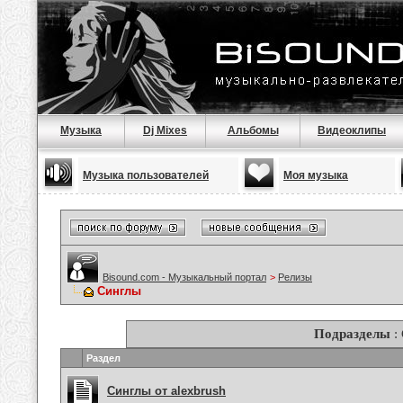
Музыка
Dj Mixes
Альбомы
Видеоклипы
Музыка пользователей
Моя музыка
Bisound.com - Музыкальный портал
>
Релизы
Синглы
Подразделы
:
Раздел
Синглы от alexbrush