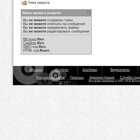
Тема закрыта
Ваши права в разделе
Вы
не можете
создавать темы
Вы
не можете
отвечать на сообщения
Вы
не можете
прикреплять файлы
Вы
не можете
редактировать сообщения
BB коды
Вкл.
Смайлы
Вкл.
[IMG]
код
Вкл.
HTML код
Выкл.
Музыка
Dj mixes
Альбомы
Видеоклипы
Реклама на сайте
Помощь
Администрация
Служба под
Все права защищены © 2007-2026 Bisou