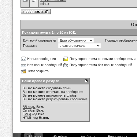
minex
Оп
Показаны темы с 1 по 20 из 9011
Критерий сортировки
Порядок отображен
Показать
Новые сообщения
Популярная тема с новыми сообщениями
Нет новых сообщений
Популярная тема без новых сообщений
Тема закрыта
Ваши права в разделе
Вы
не можете
создавать темы
Вы
не можете
отвечать на сообщения
Вы
не можете
прикреплять файлы
Вы
не можете
редактировать сообщения
BB коды
Вкл.
Смайлы
Вкл.
[IMG]
код
Вкл.
HTML код
Выкл.
Музыка
Dj mixes
Альбомы
Видеоклипы