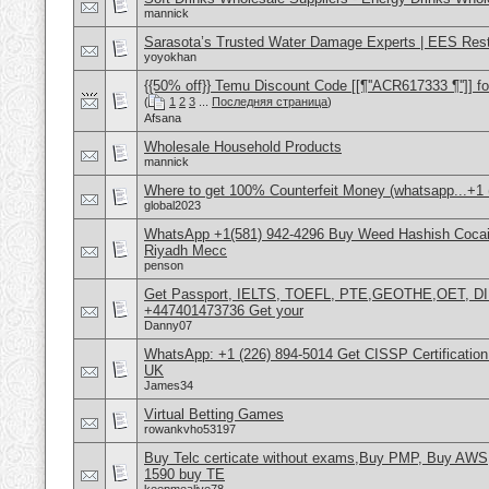
mannick
Sarasota’s Trusted Water Damage Experts | EES Rest
yoyokhan
{{50% off}} Temu Discount Code [[¶''ACR617333 ¶'']] fo
(
1
2
3
...
Последняя страница
)
Afsana
Wholesale Household Products
mannick
Where to get 100% Counterfeit Money (whatsapp...+1 (
global2023
WhatsApp +1(581) 942-4296 Buy Weed Hashish Cocain
Riyadh Mecc
penson
Get Passport, IELTS, TOEFL, PTE,GEOTHE,OET, D
+447401473736 Get your
Danny07
WhatsApp: +1 (226) 894-5014​ Get CISSP Certification
UK
James34
Virtual Betting Games
rowankvho53197
Buy Telc certicate without exams,Buy PMP, Buy AWS
1590 buy TE