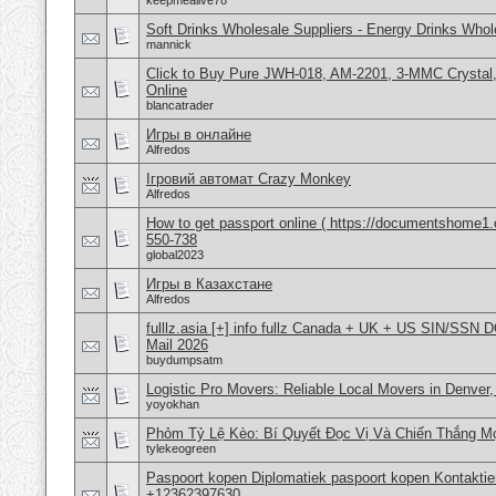
keepmealive78
Soft Drinks Wholesale Suppliers - Energy Drinks Whol
mannick
Click to Buy Pure JWH-018, AM-2201, 3-MMC Crysta
Online
blancatrader
Игры в онлайне
Alfredos
Ігровий автомат Crazy Monkey
Alfredos
How to get passport online ( https://documentshome1.
550-738
global2023
Игры в Казахстане
Alfredos
fulllz.asia [+] info fullz Canada + UK + US SIN/S
Mail 2026
buydumpsatm
Logistic Pro Movers: Reliable Local Movers in Denver
yoyokhan
Phỏm Tỷ Lệ Kèo: Bí Quyết Đọc Vị Và Chiến Thắng Mọ
tylekeogreen
Paspoort kopen Diplomatiek paspoort kopen Kontakti
+12362397630