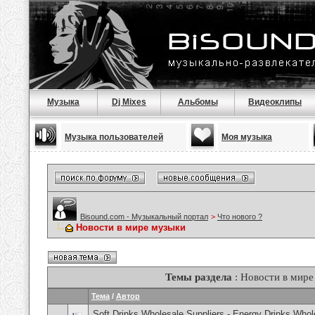
Музыка
Dj Mixes
Альбомы
Видеоклипы
Музыка пользователей
Моя музыка
Bisound.com - Музыкальный портал
>
Что нового ?
Новости в мире музыки
Темы раздела
: Новости в мире
Тема
/
Автор
Soft Drinks Wholesale Suppliers - Energy Drinks Whol