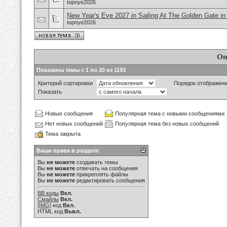
topnye2026
New Year's Eve 2027 in Sailing At The Golden Gate i
topnye2026
Оп
Показаны темы с 1 по 20 из 1193
Критерий сортировки
Порядок отображен
Показать
Новые сообщения
Популярная тема с новыми сообщениями
Нет новых сообщений
Популярная тема без новых сообщений
Тема закрыта
Ваши права в разделе
Вы
не можете
создавать темы
Вы
не можете
отвечать на сообщения
Вы
не можете
прикреплять файлы
Вы
не можете
редактировать сообщения
BB коды
Вкл.
Смайлы
Вкл.
[IMG]
код
Вкл.
HTML код
Выкл.