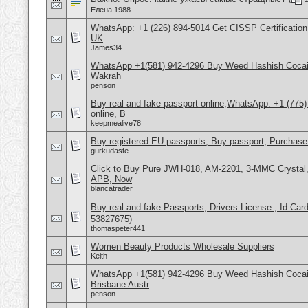
Елена 1988
WhatsApp: +1 (226) 894-5014​ Get CISSP Certification
UK
James34
WhatsApp +1(581) 942-4296 Buy Weed Hashish Cocain
Wakrah
penson
Buy real and fake passport online,WhatsApp: +1 (775
online, B
keepmealive78
Buy registered EU passports, Buy passport, Purchase 
gurkudaste
Click to Buy Pure JWH-018, AM-2201, 3-MMC Crysta
APB, Now
blancatrader
Buy real and fake Passports, Drivers License , Id
53827675)
thomaspeter441
Women Beauty Products Wholesale Suppliers
Keith
WhatsApp +1(581) 942-4296 Buy Weed Hashish Cocai
Brisbane Austr
penson