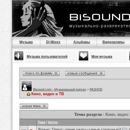
Музыка
Dj Mixes
Альбомы
Видеоклипы
Музыка пользователей
Моя музыка
Bisound.com - Музыкальный портал
>
РАЗНОЕ
Кино, видео и ТВ
Темы раздела
: Кино, видео
Тема
/
Автор
Важно: Опрос:
какие ужасы самые стращные?
(