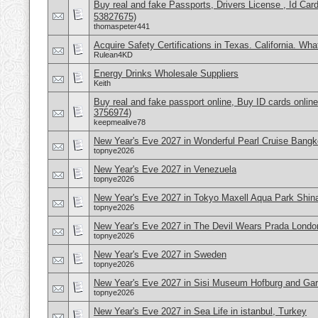
Buy real and fake Passports, Drivers License , Id
53827675)
thomaspeter441
Acquire Safety Certifications in Texas. California. Wh
Rulean4KD
Energy Drinks Wholesale Suppliers
Keith
Buy real and fake passport online, Buy ID cards onli
3756974)
keepmealive78
New Year's Eve 2027 in Wonderful Pearl Cruise Bangk
topnye2026
New Year's Eve 2027 in Venezuela
topnye2026
New Year's Eve 2027 in Tokyo Maxell Aqua Park Shi
topnye2026
New Year's Eve 2027 in The Devil Wears Prada Londo
topnye2026
New Year's Eve 2027 in Sweden
topnye2026
New Year's Eve 2027 in Sisi Museum Hofburg and Gar
topnye2026
New Year's Eve 2027 in Sea Life in istanbul, Turkey