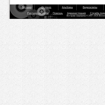
Музыка
Dj mixes
Альбомы
Видеоклипы
Реклама на сайте
Помощь
Администрация
Служба под
Все права защищены © 2007-2026 Bisou