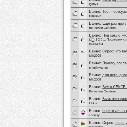
igoriys
Важно:
Тест - сексуа
tululueva
Важно:
Ещё раз про
Вячеслав Серёгин
Важно:
Под какую му
(
1
2
3
...
Последняя ст
margaritta
Важно: Опрос:
кто ва
lelik2008
Важно:
Почему после 
prianik-variag
Важно:
для чего нуже
lelik2008
Важно:
Всё о СЕКСЕ.
Вячеслав Серёгин
Важно:
Быть женщиной
lokkis
Важно:
верите ли вы
chealsy
Важно: Опрос:
поцелу