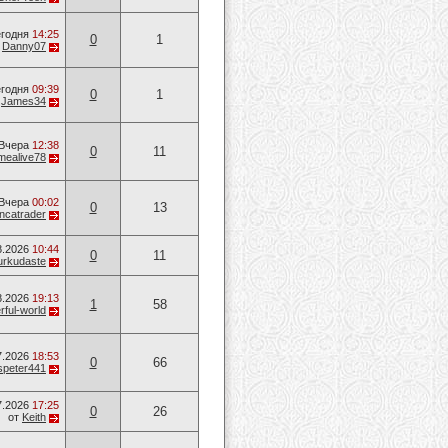
годня
14:25
0
1
т
Danny07
годня
09:39
0
1
т
James34
Вчера
12:38
0
11
mealive78
Вчера
00:02
0
13
ancatrader
8.2026
10:44
0
11
urkudaste
8.2026
19:13
1
58
ful-world
7.2026
18:53
0
66
speter441
7.2026
17:25
0
26
от
Keith