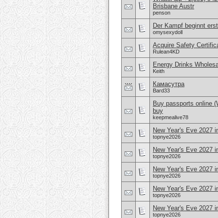
Brisbane Austr
penson
Der Kampf beginnt erst
omysexydoll
Acquire Safety Certifi
Rulean4KD
Energy Drinks Wholesa
Keith
Камасутра
Bard33
Buy passports online 
buy
keepmealive78
New Year's Eve 2027 i
topnye2026
New Year's Eve 2027 in
topnye2026
New Year's Eve 2027 i
topnye2026
New Year's Eve 2027 i
topnye2026
New Year's Eve 2027 in
topnye2026