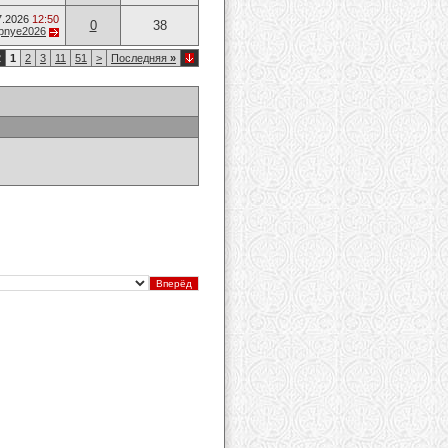
7.2026
12:50
0
38
opnye2026
2
1
2
3
11
51
>
Последняя
»