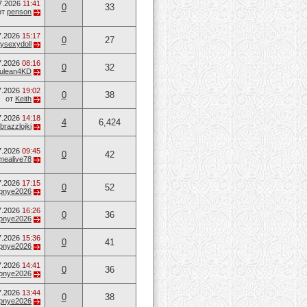
7.2026
11:41
0
33
от
penson
7.2026
15:17
0
27
ysexydoll
7.2026
08:16
0
32
ulean4KD
7.2026
19:02
0
38
от
Keith
7.2026
14:18
4
6,424
brazzlojki
7.2026
09:45
0
42
mealive78
7.2026
17:15
0
52
opnye2026
7.2026
16:26
0
36
opnye2026
7.2026
15:36
0
41
opnye2026
7.2026
14:41
0
36
opnye2026
7.2026
13:44
0
38
opnye2026