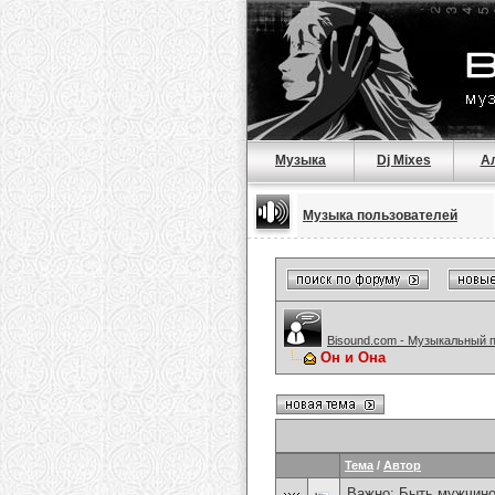
Музыка
Dj Mixes
А
Музыка пользователей
Bisound.com - Музыкальный 
Он и Она
Тема
/
Автор
Важно:
Быть мужчиной