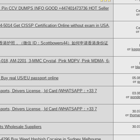
rds Pin CCV DUMPS INFO GOOD +447401473736 HOT Seller
Се
о
-5014​ Get CISSP Certification Online without exam in USA,
Се
о
护照，（微信 ID：Scottbowers44）如何申请香港身份证
от
keep
H-018, AM-2201, 3-MMC Crystal, Pink MDPV, Pink MDMA, 6-
от
bl
 Buy real US/EU passport online
05.0
от
g
sports, Drivers License , Id Card (WHATSAPP：+33 7
03.0
от
wonder
sports, Drivers License , Id Card (WHATSAPP：+33 7
30.0
от
thoma
s Wholesale Suppliers
30.0
-4296 Buy Weed Hashish Cocaine in Sydney Melbourne