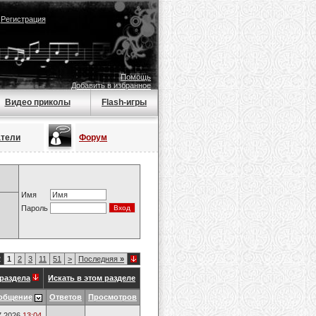
|
Регистрация
Помощь
Добавить в избранное
Видео приколы
Flash-игры
атели
Форум
Имя
Пароль
2
1
2
3
11
51
>
Последняя
»
раздела
Искать в этом разделе
общение
Ответов
Просмотров
7.2026
13:04