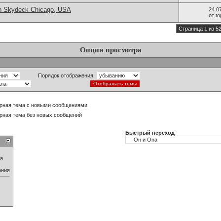
in Skydeck Chicago, USA
24.0
от
t
Страница 1 из 5
Опции просмотра
Порядок отображения
рная тема с новыми сообщениями
рная тема без новых сообщений
Быстрый переход
ия
ения