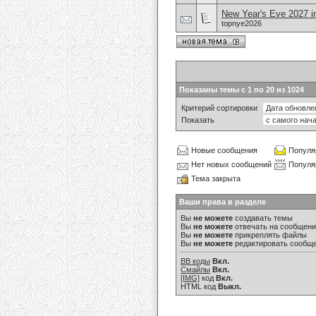
New Year's Eve 2027 
topnye2026
Показаны темы с 1 по 20 из 1024
Критерий сортировки
Показать
Новые сообщения
Популя
Нет новых сообщений
Популя
Тема закрыта
Ваши права в разделе
Вы
не можете
создавать темы
Вы
не можете
отвечать на сообщен
Вы
не можете
прикреплять файлы
Вы
не можете
редактировать сообщ
BB коды
Вкл.
Смайлы
Вкл.
[IMG]
код
Вкл.
HTML код
Выкл.