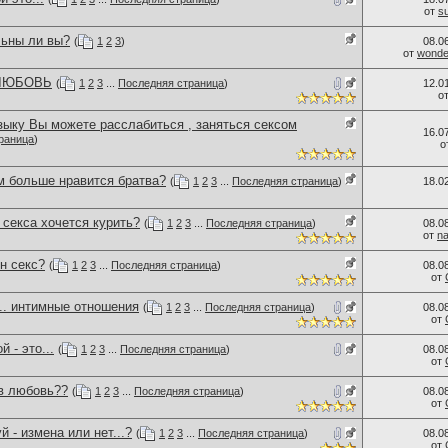
от
s
льны ли вы?
(
1
2
3
)
08.0
от
wonder
 ЛЮБОВЬ
(
1
2
3
...
Последняя страница
)
12.0
о
зыку Вы можете расслабиться , заняться сексом
16.0
раница
)
о
м больше нравится братва?
(
1
2
3
...
Последняя страница
)
18.0
секса хочется курить?
(
1
2
3
...
Последняя страница
)
08.0
от
n
н секс?
(
1
2
3
...
Последняя страница
)
08.0
от
.. интимные отношения
(
1
2
3
...
Последняя страница
)
08.0
от
 - это...
(
1
2
3
...
Последняя страница
)
08.0
от
 в любовь??
(
1
2
3
...
Последняя страница
)
08.0
от
й - измена или нет...?
(
1
2
3
...
Последняя страница
)
08.0
от