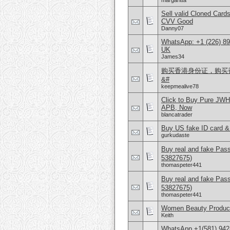
margaritta
Sell valid Cloned Ca
CVV Good
Danny07
WhatsApp: +1 (226) 894
UK
James34
购买香港身份证，购买香港
&#
keepmealive78
Click to Buy Pure JW
APB, Now
blancatrader
Buy US fake ID card &
gurkudaste
Buy real and fake Pas
53827675)
thomaspeter441
Buy real and fake Pas
53827675)
thomaspeter441
Women Beauty Product
Keith
WhatsApp +1(581) 942