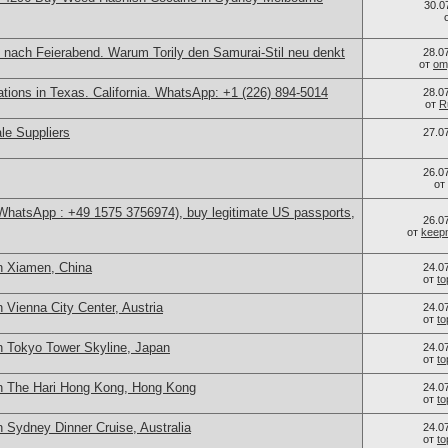
30.0
 nach Feierabend. Warum Torily den Samurai-Stil neu denkt
28.0
от
om
cations in Texas. California. WhatsApp: +1 (226) 894-5014
28.0
от
R
le Suppliers
27.0
26.0
от
(WhatsApp : +49 1575 3756974), buy legitimate US passports,
26.0
от
keep
n Xiamen, China
24.0
от
t
 Vienna City Center, Austria
24.0
от
t
n Tokyo Tower Skyline, Japan
24.0
от
t
n The Hari Hong Kong, Hong Kong
24.0
от
t
 Sydney Dinner Cruise, Australia
24.0
от
t