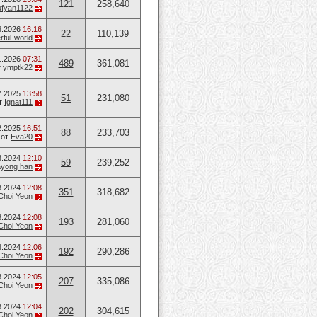
121
258,640
ufyan1122
6.2026
16:16
22
110,139
ful-world
1.2026
07:31
489
361,081
т
ymptk22
7.2025
13:58
51
231,080
т
Ignat111
2.2025
16:51
88
233,703
от
Eva20
8.2024
12:10
59
239,252
ayong han
8.2024
12:08
351
318,682
Choi Yeon
8.2024
12:08
193
281,060
Choi Yeon
8.2024
12:06
192
290,286
Choi Yeon
8.2024
12:05
207
335,086
Choi Yeon
8.2024
12:04
202
304,615
Choi Yeon