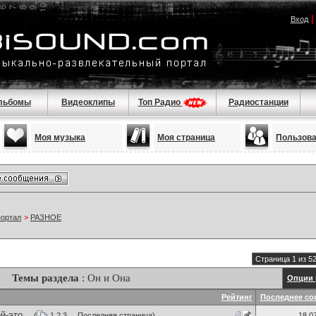
Вход
льбомы
Видеоклипы
Топ Радио
Радиостанции
Моя музыка
Моя страница
Пользов
портал
>
РАЗНОЕ
Страница 1 из 5
Темы раздела
: Он и Она
Опции 
Рейтинг
Последнее со
-это...
(
1
2
3
...
Последняя страница
)
18.0