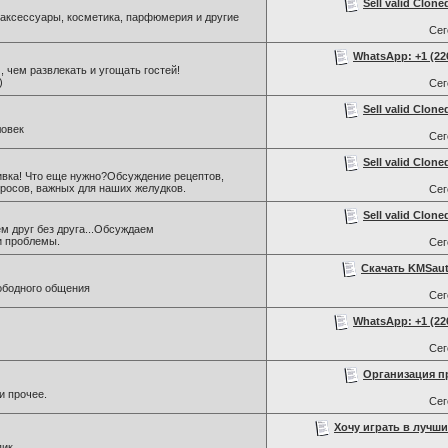
Sell valid Clone
, аксессуары, косметика, парфюмерия и другие
Се
WhatsApp: +1 (226)
 , чем развлекать и угощать гостей!
)
Се
Sell valid Clone
ловек
Се
Sell valid Clone
ивка! Что еще нужно?Обсуждение рецептов,
росов, важных для наших желудков.
Се
Sell valid Clone
м друг без друга...Обсуждаем
и проблемы.
Се
Скачать KMSaut
ободного общения
Се
WhatsApp: +1 (226)
Се
Организация п
и прочее.
Се
Хочу играть в лучши
пик