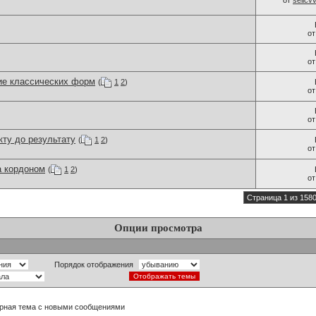
от
sellc
о
о
ие классических форм
(
1
2
)
о
о
ту до результату
(
1
2
)
о
а кордоном
(
1
2
)
о
Страница 1 из 158
Опции просмотра
Порядок отображения
рная тема с новыми сообщениями