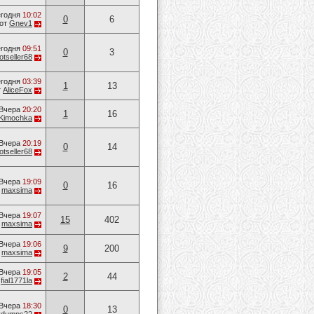
годня
10:02
0
6
от
Gnev1
годня
09:51
0
3
otseller68
годня
03:39
1
13
т
AliceFox
Вчера
20:20
1
16
Kimochka
Вчера
20:19
0
14
otseller68
Вчера
19:09
0
16
т
maxsima
Вчера
19:07
15
402
т
maxsima
Вчера
19:06
9
200
т
maxsima
Вчера
19:05
2
44
т
fial1771la
Вчера
18:30
0
13