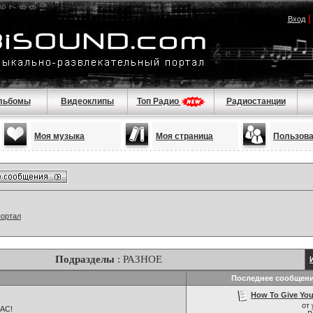
Вход
льбомы
Видеоклипы
Топ Радио
Радиостанции
Моя музыка
Моя страница
Пользов
портал
Подразделы
: РАЗНОЕ
Последнее сообщен
How To Give Your
от
НАС!