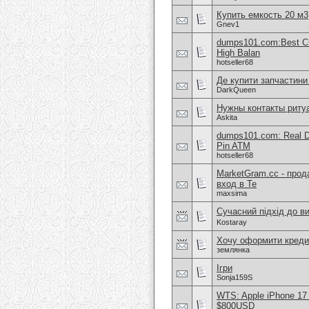
Купить емкость 20 м3
Gnev1
dumps101.com:Best CC
High Balan
hotseller68
Де купити запчастини
DarkQueen
Нужны контакты риту
Askita
dumps101.com: Real D
Pin ATM
hotseller68
MarketGram.cc - прод
вход в Te
maxsima
Сучасний підхід до в
Kostaray
Хочу оформити креди
землянка
Ігри
Sonja159S
WTS: Apple iPhone 17
$800USD