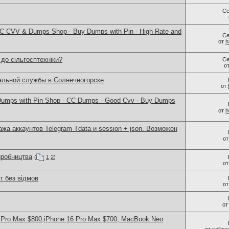
Се
 CVV & Dumps Shop - Buy Dumps with Pin - High Rate and
Се
от
h
 до сільгосптехніки?
Се
о
альной службы в Солнечногорске
от
umps with Pin Shop - CC Dumps - Good Cvv - Buy Dumps
от
h
ажа аккаунтов Telegram Tdata и session + json. Возможен
о
иробництва
(
1
2
)
о
т без відмов
о
о
 Pro Max $800,iPhone 16 Pro Max $700, MacBook Neo