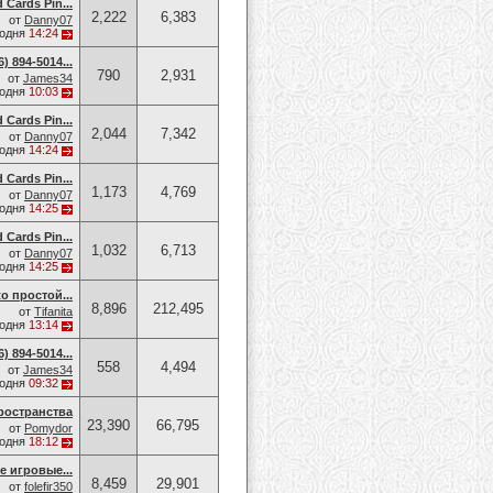
d Cards Pin...
2,222
6,383
от
Danny07
годня
14:24
 894-5014​...
790
2,931
от
James34
годня
10:03
d Cards Pin...
2,044
7,342
от
Danny07
годня
14:24
d Cards Pin...
1,173
4,769
от
Danny07
годня
14:25
d Cards Pin...
1,032
6,713
от
Danny07
годня
14:25
o простой...
8,896
212,495
от
Tifanita
годня
13:14
 894-5014​...
558
4,494
от
James34
годня
09:32
ространства
23,390
66,795
от
Pomydor
годня
18:12
е игровые...
8,459
29,901
от
folefir350