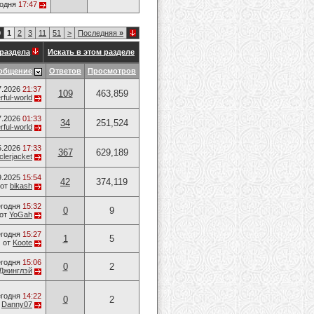
годня
17:47
0
1
2
3
11
51
>
Последняя
»
раздела
Искать в этом разделе
общение
Ответов
Просмотров
7.2026
21:37
109
463,859
ful-world
7.2026
01:33
34
251,524
ful-world
5.2026
17:33
367
629,189
lerjacket
9.2025
15:54
42
374,119
от
bikash
годня
15:32
0
9
от
YoGah
годня
15:27
1
5
от
Koote
годня
15:06
0
2
Джинглэй
годня
14:22
0
2
т
Danny07