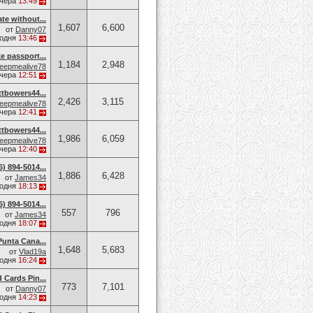
чера
13:49
ate without...
1,607
6,600
от
Danny07
годня
13:46
e passport...
1,184
2,948
eepmealive78
чера
12:51
owers44...
2,426
3,115
eepmealive78
чера
12:41
owers44...
1,986
6,059
eepmealive78
чера
12:40
 894-5014​...
1,886
6,428
от
James34
годня
18:13
 894-5014​...
557
796
от
James34
годня
18:07
Punta Cana...
1,648
5,683
от
Vlad19a
годня
16:24
d Cards Pin...
773
7,101
от
Danny07
годня
14:23