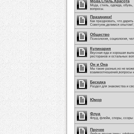
Мода.Стиль.Красота
Мода, стиль, одежда, обувь
вопросы.
Праздники!
Как праздновать, что дарить
Советуем,делимся опытом!:
Общество
Психология, социология, че
Кулинария
Вкусная еда и хорошая вып
ресторанов и остальных воп
Он и Она
Мы такие разные,но не може
взаимоотношения,вопросы 
Беседка
Раздел для знакомства и св
Юмор
Флуд
Флуд, флейм, споры, ссоры 
Прочее
Любые другие темы, оффто