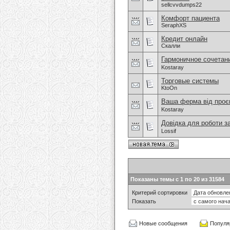
sellcvvdumps22
Комфорт пациента
SeraphXS
Кредит онлайн
Скалли
Гармоничное сочетан
Kostaray
Торговые системы
KtoOn
Ваша ферма від проєк
Kostaray
Довідка для роботи з
Lossif
Показаны темы с 1 по 20 из 31584
Критерий сортировки
Показать
Новые сообщения
Популя