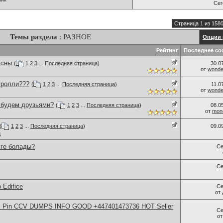
Се
Страница 1 из 158
Темы раздела
: РАЗНОЕ
Опции 
Рейтинг
Последнее со
 сны
(
1
2
3
...
Последняя страница
)
30.0
от
wonder
тролли???
(
1
2
3
...
Последняя страница
)
11.0
от
wonder
..будем друзьями?
(
1
2
3
...
Последняя страница
)
08.0
от
monc
(
1
2
3
...
Последняя страница
)
09.0
ц
уге болады?
Се
Се
 Edifice
Се
от
rds Pin CCV DUMPS INFO GOOD +447401473736 HOT Seller
Се
о