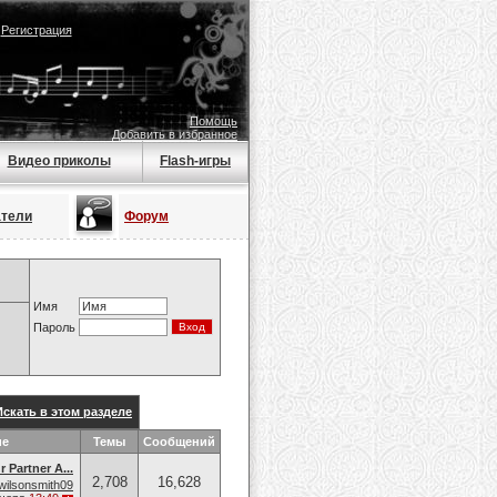
|
Регистрация
Помощь
Добавить в избранное
Видео приколы
Flash-игры
атели
Форум
Имя
Пароль
Искать в этом разделе
ие
Темы
Сообщений
 Partner A...
2,708
16,628
wilsonsmith09