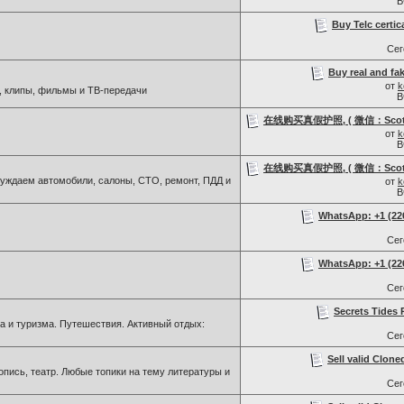
В
Buy Telc certic
Се
Buy real and fak
от
k
, клипы, фильмы и ТВ-передачи
В
在线购买真假护照, ( 微信：Scottb
от
k
В
在线购买真假护照, ( 微信：Scottb
ждаем автомобили, салоны, СТО, ремонт, ПДД и
от
k
В
WhatsApp: +1 (226)
Се
WhatsApp: +1 (226)
Се
Secrets Tides 
а и туризма. Путешествия. Активный отдых:
Се
Sell valid Clone
пись, театр. Любые топики на тему литературы и
Се