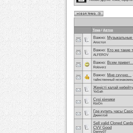
Тема
/
Автор
Важно:
Музыкальные
Апостол
Важно:
Кто же такие 
ALFEROV
Важно:
Всем привет.
Roloverz
Важно:
Мне скучно...
тайнственный незнакоме
Жеңісті қалай көбейт
YoGah
Сухі кінчики
KtoOn
Где купить часы Casio
Джинглэй
Sell valid Cloned Ca
CVV Good
Danny07