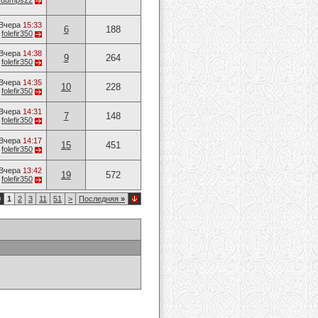
vvdumps22
Вчера
15:33
6
188
т
folefir350
Вчера
14:38
9
264
т
folefir350
Вчера
14:35
10
228
т
folefir350
Вчера
14:31
7
148
т
folefir350
Вчера
14:17
15
451
т
folefir350
Вчера
13:42
19
572
т
folefir350
0
1
2
3
11
51
>
Последняя
»