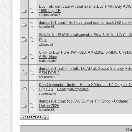
Buy Telc certicate without exams,Buy PMP, Buy AWS
1590 buy TE
keepmealive78
dumps101.com> Sell cvv good dumps-track1&2-banklo
hotseller68
购买假币（微信ID：wilsonyati）购买人民币（CNY
币（
wilsonyati
Click to Buy Pure JWH-018, AM-2201, 3-MMC Crystal
APB, Now
blancatrader
dumps201.net>info fullz DEAD uk Social Security +S
SSN DOB 2
hotseller68
Köp Oxycontin Direkt – Bästa Sätten att Få Original 
(
1
2
3
...
Последняя страница
)
zupersayko
dumps101.com:Top Cvv Dumps Pin Shop - Updated Fre
Online 2026
hotseller68
Оп