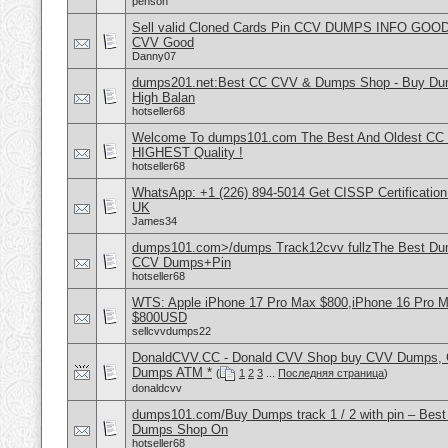
penson
Sell valid Cloned Cards Pin CCV DUMPS INFO GOOD
CVV Good
Danny07
dumps201.net:Best CC CVV & Dumps Shop - Buy Dump
High Balan
hotseller68
Welcome To dumps101.com The Best And Oldest CC
HIGHEST Quality !
hotseller68
WhatsApp: +1 (226) 894-5014​ Get CISSP Certification
UK
James34
dumps101.com>/dumps Track12cvv fullzThe Best D
CCV Dumps+Pin
hotseller68
WTS: Apple iPhone 17 Pro Max $800,iPhone 16 Pro 
$800USD
sellcvvdumps22
DonaldCVV.CC - Donald CVV Shop buy CVV Dumps, CC
Dumps ATM *
(
1
2
3
...
Последняя страница
)
donaldcvv
dumps101.com/Buy Dumps track 1 / 2 with pin – Best
Dumps Shop On
hotseller68