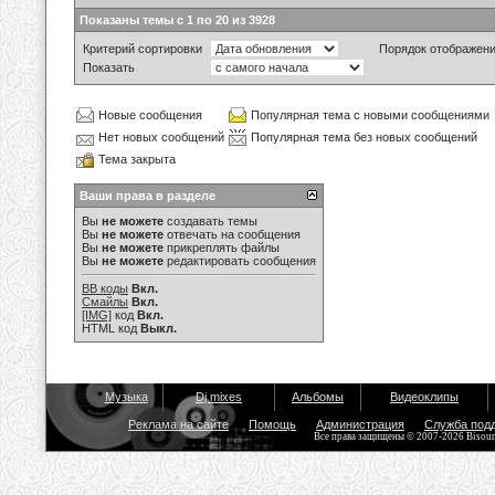
Показаны темы с 1 по 20 из 3928
Критерий сортировки
Порядок отображен
Показать
Новые сообщения
Популярная тема с новыми сообщениями
Нет новых сообщений
Популярная тема без новых сообщений
Тема закрыта
Ваши права в разделе
Вы
не можете
создавать темы
Вы
не можете
отвечать на сообщения
Вы
не можете
прикреплять файлы
Вы
не можете
редактировать сообщения
BB коды
Вкл.
Смайлы
Вкл.
[IMG]
код
Вкл.
HTML код
Выкл.
Музыка
Dj mixes
Альбомы
Видеоклипы
Реклама на сайте
Помощь
Администрация
Служба под
Все права защищены © 2007-2026 Bisou