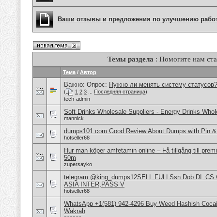
Ваши отзывы и предложения по улучшению рабо
Темы раздела
: Помогите нам ста
Тема
/
Автор
Важно: Опрос:
Нужно ли менять систему статусов
(
1
2
3
...
Последняя страница
)
tech-admin
Soft Drinks Wholesale Suppliers - Energy Drinks Whol
mannick
dumps101.com:Good Review About Dumps with Pin & 
hotseller68
Hur man köper amfetamin online – Få tillgång till pre
50m
zupersayko
telegram:@king_dumps12SELL FULLSsn Dob DL CS
ASIA INTER,PASS V
hotseller68
WhatsApp +1(581) 942-4296 Buy Weed Hashish Cocain
Wakrah