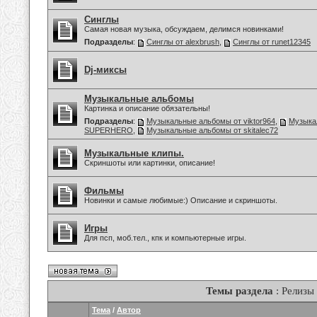
Синглы
Самая новая музыка, обсуждаем, делимся новинками!
Подразделы
:
Синглы от alexbrush
,
Синглы от runet12345
Dj-миксы
Музыкальные альбомы
Картинка и описание обязательны!
Подразделы
:
Музыкальные альбомы от viktor964
,
Музыка
SUPERHERO
,
Музыкальные альбомы от skitalec72
Музыкальные клипы.
Скриншоты или картинки, описание!
Фильмы
Новинки и самые любимые:) Описание и скриншоты.
Игры
Для псп, моб.тел., кпк и компьютерные игры.
Темы раздела
: Релизы
Тема
/
Автор