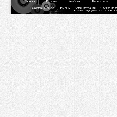
Музыка
Dj mixes
Альбомы
Видеоклипы
Реклама на сайте
Помощь
Администрация
Служба под
Все права защищены © 2007-2026 Bisou