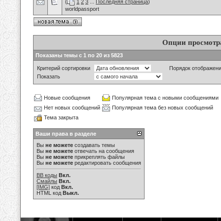
(
1
2
3
...
Последняя страница
)
worldpassport
Опции просмотр
Показаны темы с 1 по 20 из 5823
Критерий сортировки
Порядок отображен
Показать
Новые сообщения
Популярная тема с новыми сообщениями
Нет новых сообщений
Популярная тема без новых сообщений
Тема закрыта
Ваши права в разделе
Вы
не можете
создавать темы
Вы
не можете
отвечать на сообщения
Вы
не можете
прикреплять файлы
Вы
не можете
редактировать сообщения
BB коды
Вкл.
Смайлы
Вкл.
[IMG]
код
Вкл.
HTML код
Выкл.