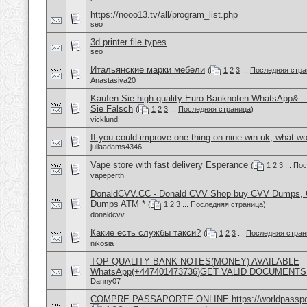
https://nooo13.tv/all/program_list.php
seo
3d printer file types
seo
Итальянские марки мебели
(
1
2
3
...
Последняя стра
Anastasiya20
Kaufen Sie high-quality Euro-Banknoten WhatsApp&.
Sie Fälsch
(
1
2
3
...
Последняя страница
)
vicklund
If you could improve one thing on nine-win.uk, what wo
juliaadams4346
Vape store with fast delivery Esperance
(
1
2
3
...
Пос
vapeperth
DonaldCVV.CC - Donald CVV Shop buy CVV Dumps, CC
Dumps ATM *
(
1
2
3
...
Последняя страница
)
donaldcvv
Какие есть службы такси?
(
1
2
3
...
Последняя стран
nikosia
TOP QUALITY BANK NOTES(MONEY) AVAILABLE
WhatsApp(+447401473736)GET VALID DOCUMENTS
Danny07
COMPRE PASSAPORTE ONLINE https://worldpasspo