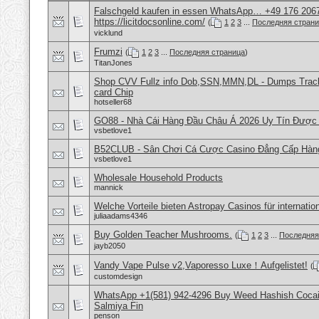
Falschgeld kaufen in essen WhatsApp… +49 176 206
https://licitdocsonline.com/
(
1
2
3
...
Последняя стран
vicklund
Frumzi
(
1
2
3
...
Последняя страница
)
TitanJones
Shop CVV Fullz info Dob,SSN,MMN,DL - Dumps Track 
card Chip
hotseller68
GO88 - Nhà Cái Hàng Đầu Châu Á 2026 Uy Tín Được
vsbetlove1
B52CLUB - Sân Chơi Cá Cược Casino Đẳng Cấp Hàn
vsbetlove1
Wholesale Household Products
mannick
Welche Vorteile bieten Astropay Casinos für internatio
juliaadams4346
Buy Golden Teacher Mushrooms.
(
1
2
3
...
Последняя
jayb2050
Vandy Vape Pulse v2,Vaporesso Luxe！Aufgelistet!
(
customdesign
WhatsApp +1(581) 942-4296 Buy Weed Hashish Cocain
Salmiya Fin
penson