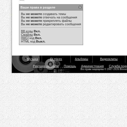
Ваши права в разделе
Вы
не можете
создавать темы
Вы
не можете
отвечать на сообщения
Вы
не можете
прикреплять файлы
Вы
не можете
редактировать сообщения
BB коды
Вкл.
Смайлы
Вкл.
[IMG]
код
Вкл.
HTML код
Выкл.
Музыка
Dj mixes
Альбомы
Видеоклипы
Реклама на сайте
Помощь
Администрация
Служба под
Все права защищены © 2007-2026 Bisou