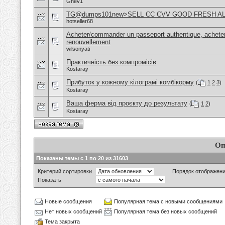
Gnev1
TG@dumps101new>SELL CC CVV GOOD FRESH A
hotseller68
Acheter/commander un passeport authentique, acheter
renouvellement
wilsonyati
Практичність без компромісів
Kostaray
Прибуток у кожному кілограмі комбікорму
(
1
2
3
)
Kostaray
Ваша ферма від проєкту до результату
(
1
2
)
Kostaray
Оп
Показаны темы с 1 по 20 из 31603
Критерий сортировки
Порядок отображен
Показать
Новые сообщения
Популярная тема с новыми сообщениями
Нет новых сообщений
Популярная тема без новых сообщений
Тема закрыта