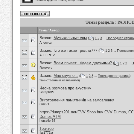
Темы раздела
: РАЗНО
Тема
/
Автор
Важно:
Музыкальные сны
(
1
2
3
...
Последняя стран
Апостол
Важно:
Кто же такие тролли???
(
1
2
3
...
Последняя
ALFEROV
Важно:
Всем привет...будем друзьями?
(
1
2
3
...
П
Roloverz
Важно:
Мне скучно...
(
1
2
3
...
Последняя страница
)
тайнственный незнакомец
Чесна розмова про акустику
SeraphXS
Виготовлення пам'ятників на замовлення
Gnev1
https://dumps201.net/CVV Shop buy CVV Dumps, CC F
Dumps ATM
hotseller68
Трактор
fial1771la