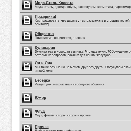
Мода.Стиль.Красота
Мода, стиль, одежда, обувь, аксессуары, косметика, парфюмер
Праздники!
Как праздновать, что дарить , чем развлекать и угощать госте
опытом!:)
Общество
Психология, социология, человек
Кулинария
Вкусная еда и хорошая выпивка! Что еще нужно?Обсуждение ре
остальных вопросов, важных для наших желудков.
Он и Она
Мы такие разные,но не можем друг без друга...Обсуждаем вз
и проблемы.
Беседка
Раздел для знакомства и свободного общения
Юмор
Флуд
Флуд, флейм, споры, ссоры и прочее.
Прочее
Любые другие темы, оффтопик