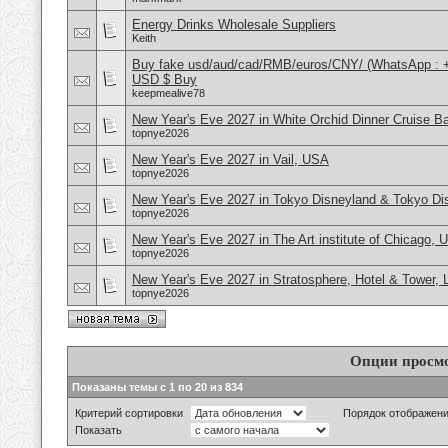
Energy Drinks Wholesale Suppliers
Keith
Buy fake usd/aud/cad/RMB/euros/CNY/ (WhatsApp : 
USD $ Buy
keepmealive78
New Year's Eve 2027 in White Orchid Dinner Cruise B
topnye2026
New Year's Eve 2027 in Vail, USA
topnye2026
New Year's Eve 2027 in Tokyo Disneyland & Tokyo D
topnye2026
New Year's Eve 2027 in The Art institute of Chicago,
topnye2026
New Year's Eve 2027 in Stratosphere, Hotel & Tower,
topnye2026
Опции просм
Показаны темы с 1 по 20 из 834
Критерий сортировки
Порядок отображен
Показать