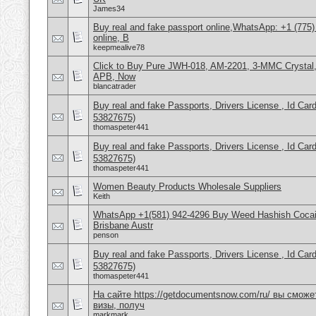
James34
Buy real and fake passport online,WhatsApp: +1 (775
online, B
keepmealive78
Click to Buy Pure JWH-018, AM-2201, 3-MMC Crystal
APB, Now
blancatrader
Buy real and fake Passports, Drivers License , Id
53827675)
thomaspeter441
Buy real and fake Passports, Drivers License , Id
53827675)
thomaspeter441
Women Beauty Products Wholesale Suppliers
Keith
WhatsApp +1(581) 942-4296 Buy Weed Hashish Cocai
Brisbane Austr
penson
Buy real and fake Passports, Drivers License , Id
53827675)
thomaspeter441
На сайте https://getdocumentsnow.com/ru/ вы сможе
визы, получ
markmark