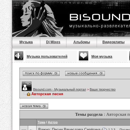
Музыка
Dj Mixes
Альбомы
Видеоклипы
Музыка пользователей
Моя музыка
Bisound.com - Музыкальный портал
>
Ваше творчество
Авторская песня
Темы раздела
: Авторская п
Тема
/
Автор
Важно:
Песни Вячеслава Серёгина
(
1
2
3
...
Послед