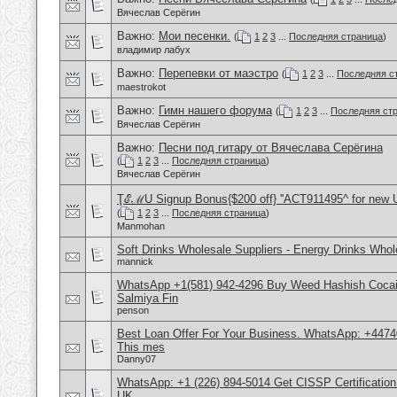
Вячеслав Серёгин
Важно:
Мои песенки.
(
1
2
3
...
Последняя страница
)
владимир лабух
Важно:
Перепевки от маэстро
(
1
2
3
...
Последняя с
maestrokot
Важно:
Гимн нашего форума
(
1
2
3
...
Последняя ст
Вячеслав Серёгин
Важно:
Песни под гитару от Вячеслава Серёгина
(
1
2
3
...
Последняя страница
)
Вячеслав Серёгин
ŢℰℳU Signup Bonus{$200 off} ''ACT911495^ for new 
(
1
2
3
...
Последняя страница
)
Manmohan
Soft Drinks Wholesale Suppliers - Energy Drinks Whol
mannick
WhatsApp +1(581) 942-4296 Buy Weed Hashish Cocain
Salmiya Fin
penson
Best Loan Offer For Your Business. WhatsApp: +4474
This mes
Danny07
WhatsApp: +1 (226) 894-5014​ Get CISSP Certification
UK