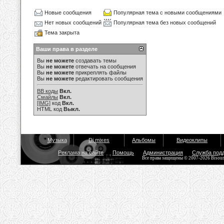
Новые сообщения
Популярная тема с новыми сообщениями
Нет новых сообщений
Популярная тема без новых сообщений
Тема закрыта
Ваши права в разделе
Вы
не можете
создавать темы
Вы
не можете
отвечать на сообщения
Вы
не можете
прикреплять файлы
Вы
не можете
редактировать сообщения
BB коды
Вкл.
Смайлы
Вкл.
[IMG]
код
Вкл.
HTML код
Выкл.
Музыка
Dj mixes
Альбомы
Видеоклипы
Реклама на сайте
Помощь
Администрация
Служба под
Все права защищены © 2007-2026 Bisou