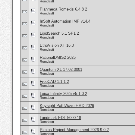
Romdastt
Planmeca Romexis 6.4.8 2
Romdastt
InSoft Automation IMP v14.4
Romdastt
LipidSearch 5.1 SP1 2
Romdastt
EthoVision XT 16.0
Romdastt
RationalDMIS2 2025
Romdastt
Quantum XL 17.02.0001
Romdastt
FreeCAD 1.1.1 2
Romdastt
Leica Infinity 2025 v5.1.0 2
Romdastt
Keysight PathWave EMD 2026
Romdastt
Landmark EDT 5000.18
Romdastt
Plexos Project Management 2026 9.0 2
Romdastt