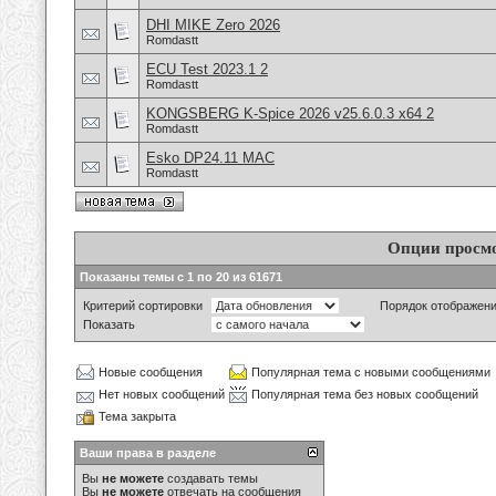
DHI MIKE Zero 2026
Romdastt
ECU Test 2023.1 2
Romdastt
KONGSBERG K-Spice 2026 v25.6.0.3 x64 2
Romdastt
Esko DP24.11 MAC
Romdastt
Опции просм
Показаны темы с 1 по 20 из 61671
Критерий сортировки
Порядок отображен
Показать
Новые сообщения
Популярная тема с новыми сообщениями
Нет новых сообщений
Популярная тема без новых сообщений
Тема закрыта
Ваши права в разделе
Вы
не можете
создавать темы
Вы
не можете
отвечать на сообщения