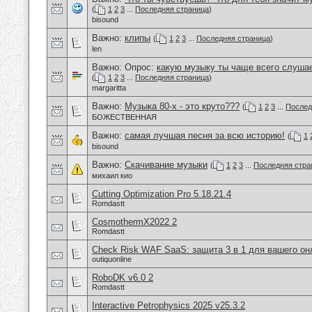
(
1
2
3
...
Последняя страница
)
bisound
Важно:
клипы
(
1
2
3
...
Последняя страница
)
len
Важно: Опрос:
какую музыку ты чаще всего слуша
(
1
2
3
...
Последняя страница
)
margaritta
Важно:
Музыка 80-х - это круто???
(
1
2
3
...
Послед
БОЖЕСТВЕННАЯ
Важно:
самая лучшая песня за всю историю!
(
1
bisound
Важно:
Скачивание музыки
(
1
2
3
...
Последняя стра
михаил кио
Cutting Optimization Pro 5.18.21.4
Romdastt
CosmothermX2022 2
Romdastt
Check Risk WAF SaaS: защита 3 в 1 для вашего он
outiquonline
RoboDK v6.0 2
Romdastt
Interactive Petrophysics 2025 v25.3.2