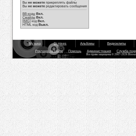
Вы
не можете
прикреплять файлы
Вы
не можете
редактировать сообщения
BB коды
Вкл.
Смайлы
Вкл.
[IMG]
код
Вкл.
HTML код
Выкл.
Музыка
Dj mixes
Альбомы
Видеоклипы
Реклама на сайте
Помощь
Администрация
Служба под
Все права защищены © 2007-2026 Bisou