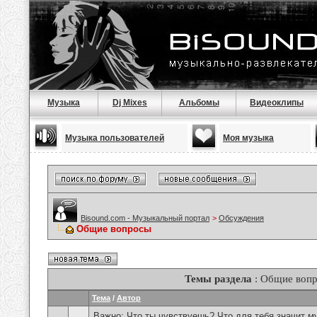
Музыка
Dj Mixes
Альбомы
Видеоклипы
Музыка пользователей
Моя музыка
Bisound.com - Музыкальный портал
>
Обсуждения
Общие вопросы
Темы раздела
: Общие воп
Тема
/
Автор
Важно:
Что ты чувствуешь? Что для тебя значит м