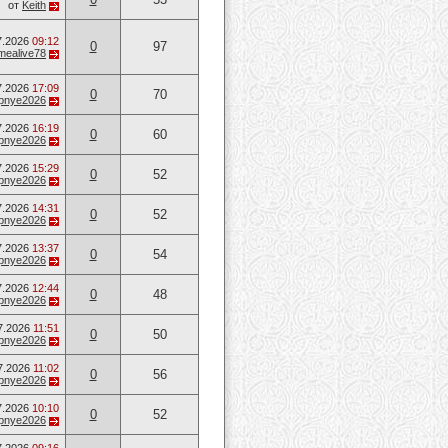
от
Keith
7.2026
09:12
0
97
mealive78
7.2026
17:09
0
70
opnye2026
7.2026
16:19
0
60
opnye2026
7.2026
15:29
0
52
opnye2026
7.2026
14:31
0
52
opnye2026
7.2026
13:37
0
54
opnye2026
7.2026
12:44
0
48
opnye2026
7.2026
11:51
0
50
opnye2026
7.2026
11:02
0
56
opnye2026
7.2026
10:10
0
52
opnye2026