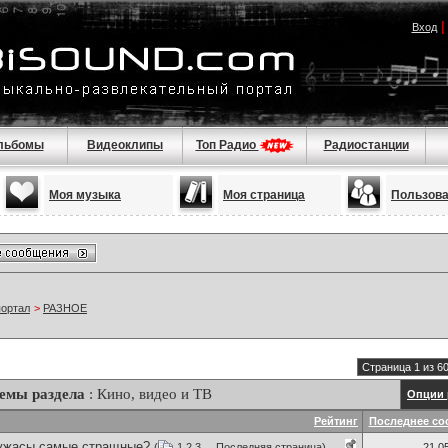
Вход
льбомы
Видеоклипы
Топ Радио
Радиостанции
Моя музыка
Моя страница
Пользов
портал
>
РАЗНОЕ
Страница 1 из 6
емы раздела
: Кино, видео и ТВ
Опции 
Рейтинг
Последнее со
 ужасы самые стращные?
(
1
2
3
...
Последняя страница
)
21.0