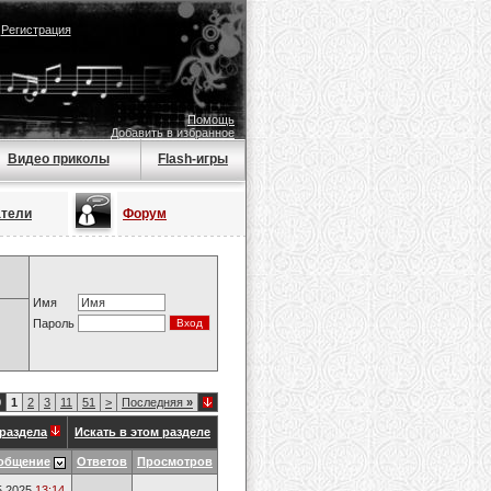
|
Регистрация
Помощь
Добавить в избранное
Видео приколы
Flash-игры
атели
Форум
Имя
Пароль
0
1
2
3
11
51
>
Последняя
»
раздела
Искать в этом разделе
общение
Ответов
Просмотров
5.2025
13:14