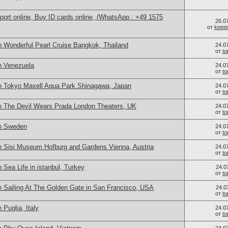
port online, Buy ID cards online, (WhatsApp : +49 1575
26.0
от
keep
n Wonderful Pearl Cruise Bangkok, Thailand
24.0
от
t
n Venezuela
24.0
от
t
n Tokyo Maxell Aqua Park Shinagawa, Japan
24.0
от
t
n The Devil Wears Prada London Theaters, UK
24.0
от
t
in Sweden
24.0
от
t
n Sisi Museum Hofburg and Gardens Vienna, Austria
24.0
от
t
 Sea Life in istanbul, Turkey
24.0
от
t
n Sailing At The Golden Gate in San Francisco, USA
24.0
от
t
 Puglia, Italy
24.0
от
t