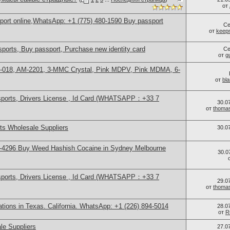
от
sport online,WhatsApp: +1 (775) 480-1590 Buy passport
Се
от
keep
ports, Buy passport, Purchase new identity card
Се
от
g
H-018, AM-2201, 3-MMC Crystal, Pink MDPV, Pink MDMA, 6-
от
bl
sports, Drivers License , Id Card (WHATSAPP：+33 7
30.0
от
thoma
s Wholesale Suppliers
30.0
-4296 Buy Weed Hashish Cocaine in Sydney Melbourne
30.0
sports, Drivers License , Id Card (WHATSAPP：+33 7
29.0
от
thoma
cations in Texas. California. WhatsApp: +1 (226) 894-5014
28.0
от
R
le Suppliers
27.0