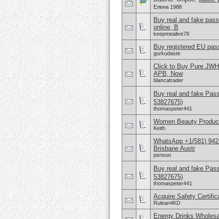
Елена 1988
Buy real and fake pas
online, B
keepmealive78
Buy registered EU pass
gurkudaste
Click to Buy Pure JW
APB, Now
blancatrader
Buy real and fake Pas
53827675)
thomaspeter441
Women Beauty Product
Keith
WhatsApp +1(581) 942
Brisbane Austr
penson
Buy real and fake Pas
53827675)
thomaspeter441
Acquire Safety Certifi
Rulean4KD
Energy Drinks Wholesa