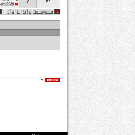
7.2026
09:16
0
52
opnye2026
0
1
2
3
11
51
>
Последняя
»