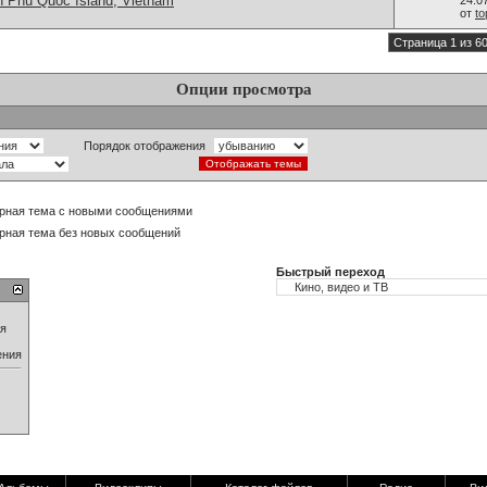
n Phu Quoc Island, Vietnam
24.0
от
t
Страница 1 из 6
Опции просмотра
Порядок отображения
рная тема с новыми сообщениями
рная тема без новых сообщений
Быстрый переход
ия
ения