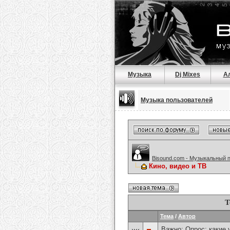
Музыка
Dj Mixes
А
Музыка пользователей
Bisound.com - Музыкальный 
Кино, видео и ТВ
Т
Тема
/
Автор
Важно: Опрос:
какие