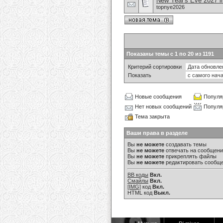
New Year's Eve 2027 i
topnye2026
Показаны темы с 1 по 20 из 1191
Критерий сортировки
Показать
Новые сообщения
Популя
Нет новых сообщений
Популя
Тема закрыта
Ваши права в разделе
Вы
не можете
создавать темы
Вы
не можете
отвечать на сообщен
Вы
не можете
прикреплять файлы
Вы
не можете
редактировать сообщ
BB коды
Вкл.
Смайлы
Вкл.
[IMG]
код
Вкл.
HTML код
Выкл.