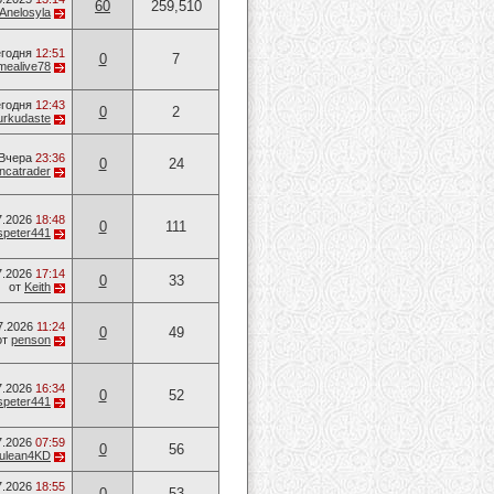
60
259,510
Anelosyla
годня
12:51
0
7
mealive78
годня
12:43
0
2
urkudaste
Вчера
23:36
0
24
ancatrader
7.2026
18:48
0
111
speter441
7.2026
17:14
0
33
от
Keith
7.2026
11:24
0
49
от
penson
7.2026
16:34
0
52
speter441
7.2026
07:59
0
56
ulean4KD
7.2026
18:55
0
53