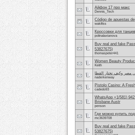
Айфон 17 про макс
Dennis_Tech
Código de apuestas de
wakifiss
Кроссовки для танцев
polinalaxtanova
Buy real and fake Pas
53827675)
thomaspeter441
Women Beauty Product
Keith
ي مصر وكيف تختار القطا
naderkenway
Pistolo Casino: A Fre
cadedo93
WhatsApp +1(581) 942
Brisbane Austr
penson
Где можно купить по
mc3639708
Buy real and fake Pas
53827675)