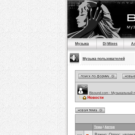
Музыка
Dj Mixes
А
Музыка пользователей
Bisound.com - Музыкальный 
Новости
Тема
/
Автор
Важно: Опрос:
увлека