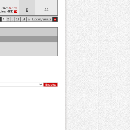
7.2026
07:56
0
44
ulean4KD
6
1
2
3
11
51
>
Последняя
»