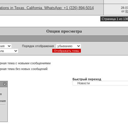
cations in Texas. California. WhatsApp: +1 (226) 894-5014
28.0
от
R
Страница 1 из 13
Опции просмотра
Порядок отображения
рная тема с новыми сообщениями
рная тема без новых сообщений
Быстрый переход
ия
ения