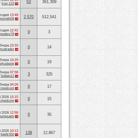
53
361,309
т
Ігор-123
годня
13:49
2,570
512,541
onsmith09
годня
12:42
0
3
mealive78
Вчера
23:33
0
14
ancatrader
Вчера
10:29
0
19
urkudaste
Вчера
07:58
3
325
т
Sofiajo12
Вчера
04:26
0
17
ucmedcom
8.2026
15:15
0
15
ucmedcom
8.2026
12:58
0
35
dumpsatm
8.2026
10:13
138
12,867
т
folefir350