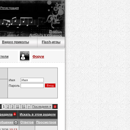
|
Регистрация
Помощь
Добавить в избранное
Видео приколы
Flash-игры
атели
Форум
Имя
Пароль
6
1
2
3
11
51
>
Последняя
»
раздела
Искать в этом разделе
общение
Ответов
Просмотров
2.2026
10:13