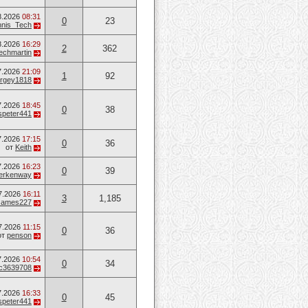
8.2026
08:31
0
23
nis_Tech
8.2026
16:29
2
362
techmartin
7.2026
21:09
1
92
rgey1818
7.2026
18:45
0
38
speter441
7.2026
17:15
0
36
от
Keith
7.2026
16:23
0
39
erkenway
7.2026
16:11
3
1,185
James227
7.2026
11:15
0
36
от
penson
7.2026
10:54
0
34
c3639708
7.2026
16:33
0
45
speter441