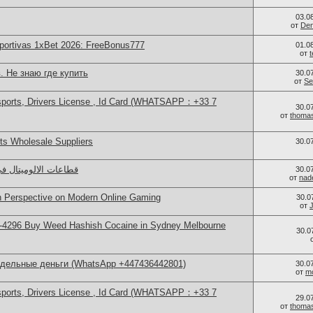
03.0
от
Den
portivas 1xBet 2026: FreeBonus777
01.0
от
. Не знаю где купить
30.0
от
Se
sports, Drivers License , Id Card (WHATSAPP：+33 7
30.0
от
thoma
s Wholesale Suppliers
30.0
قطاعات الالوميتال ف
30.0
от
nad
sh Perspective on Modern Online Gaming
30.0
от
-4296 Buy Weed Hashish Cocaine in Sydney Melbourne
30.0
ддельные деньги (WhatsApp +447436442801)
30.0
от
m
sports, Drivers License , Id Card (WHATSAPP：+33 7
29.0
от
thoma