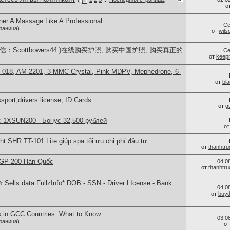
о
ner A Massage Like A Professional
Се
раница
)
от
wils
：Scottbowers44 )在线购买护照, 购买中国护照, 购买真正的
Се
от
keep
H-018, AM-2201, 3-MMC Crystal, Pink MDPV, Mephedrone, 6-
от
bl
port,drivers license, ID Cards
от
g
: 1XSUN200 - Бонус 32,500 рублей
о
ght SHR TT-101 Lite giúp spa tối ưu chi phí đầu tư
от
thanhtr
 GP-200 Hàn Quốc
04.0
от
thanhtr
Sells data FullzInfo* DOB - SSN - Driver LIcense - Bank
04.0
от
buy
s in GCC Countries: What to Know
03.0
раница
)
о