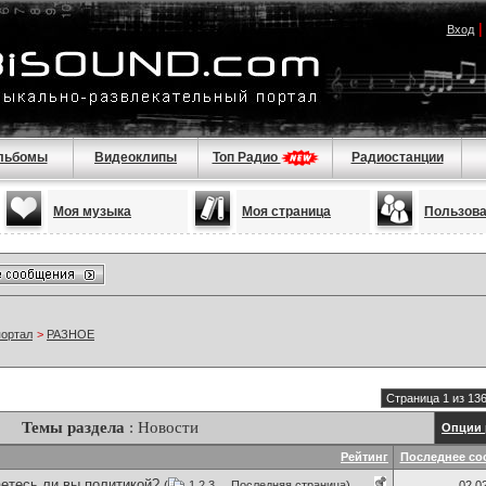
Вход
льбомы
Видеоклипы
Топ Радио
Радиостанции
Моя музыка
Моя страница
Пользов
портал
>
РАЗНОЕ
Страница 1 из 13
Темы раздела
: Новости
Опции 
Рейтинг
Последнее со
етесь ли вы политикой?
(
1
2
3
...
Последняя страница
)
02.0