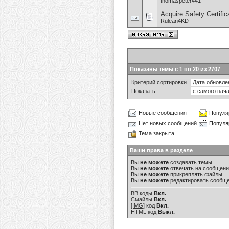
thomaspeter441
Acquire Safety Certifi
Rulean4KD
Показаны темы с 1 по 20 из 2707
Критерий сортировки
Показать
Новые сообщения
Популя
Нет новых сообщений
Популя
Тема закрыта
Ваши права в разделе
Вы
не можете
создавать темы
Вы
не можете
отвечать на сообщен
Вы
не можете
прикреплять файлы
Вы
не можете
редактировать сообщ
BB коды
Вкл.
Смайлы
Вкл.
[IMG]
код
Вкл.
HTML код
Выкл.