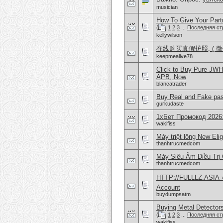
musician
How To Give Your Part
(
1
2
3
...
Последняя ст
kellywilson
在线购买真假护照, ( 微信
keepmealive78
Click to Buy Pure JW
APB, Now
blancatrader
Buy Real and Fake pass
gurkudaste
1хБет Промокод 2026
wakifiss
Máy triệt lông New Eli
thanhtrucmedcom
Máy Siêu Âm Điều Trị
thanhtrucmedcom
HTTP://FULLLZ.ASIA ⭐️ 
Account
buydumpsatm
Buying Metal Detector
(
1
2
3
...
Последняя ст
wakifiss