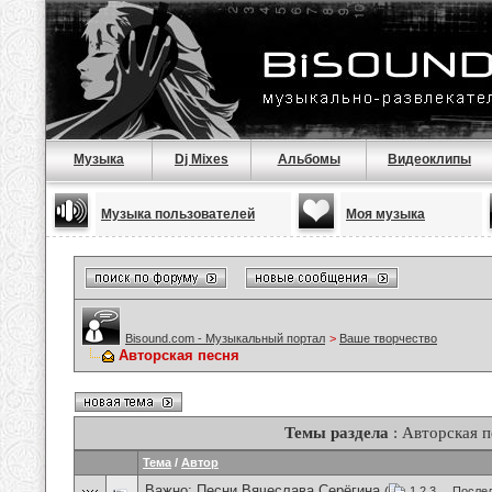
Музыка
Dj Mixes
Альбомы
Видеоклипы
Музыка пользователей
Моя музыка
Bisound.com - Музыкальный портал
>
Ваше творчество
Авторская песня
Темы раздела
: Авторская п
Тема
/
Автор
Важно:
Песни Вячеслава Серёгина
(
1
2
3
...
Послед