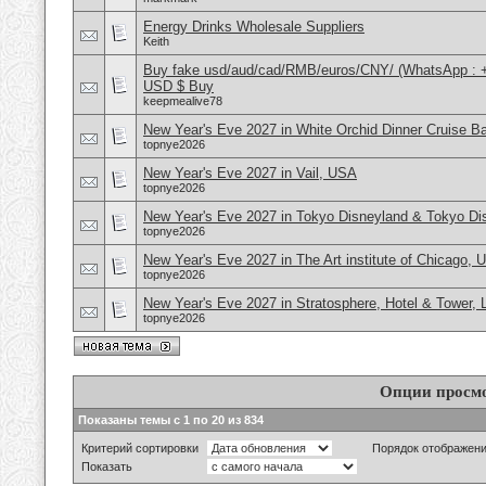
Energy Drinks Wholesale Suppliers
Keith
Buy fake usd/aud/cad/RMB/euros/CNY/ (WhatsApp : 
USD $ Buy
keepmealive78
New Year's Eve 2027 in White Orchid Dinner Cruise B
topnye2026
New Year's Eve 2027 in Vail, USA
topnye2026
New Year's Eve 2027 in Tokyo Disneyland & Tokyo D
topnye2026
New Year's Eve 2027 in The Art institute of Chicago,
topnye2026
New Year's Eve 2027 in Stratosphere, Hotel & Tower,
topnye2026
Опции просм
Показаны темы с 1 по 20 из 834
Критерий сортировки
Порядок отображен
Показать