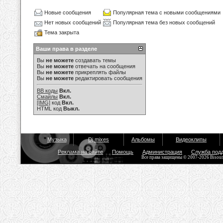
Новые сообщения
Популярная тема с новыми сообщениями
Нет новых сообщений
Популярная тема без новых сообщений
Тема закрыта
Ваши права в разделе
Вы
не можете
создавать темы
Вы
не можете
отвечать на сообщения
Вы
не можете
прикреплять файлы
Вы
не можете
редактировать сообщения
BB коды
Вкл.
Смайлы
Вкл.
[IMG]
код
Вкл.
HTML код
Выкл.
Музыка
Dj mixes
Альбомы
Видеоклипы
Реклама на сайте
Помощь
Администрация
Служба под
Все права защищены © 2007-2026 Bisou