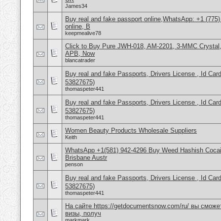
James34
Buy real and fake passport online,WhatsApp: +1 (775
online, B
keepmealive78
Click to Buy Pure JWH-018, AM-2201, 3-MMC Crystal
APB, Now
blancatrader
Buy real and fake Passports, Drivers License , Id
53827675)
thomaspeter441
Buy real and fake Passports, Drivers License , Id
53827675)
thomaspeter441
Women Beauty Products Wholesale Suppliers
Keith
WhatsApp +1(581) 942-4296 Buy Weed Hashish Cocai
Brisbane Austr
penson
Buy real and fake Passports, Drivers License , Id
53827675)
thomaspeter441
На сайте https://getdocumentsnow.com/ru/ вы сможе
визы, получ
markmark