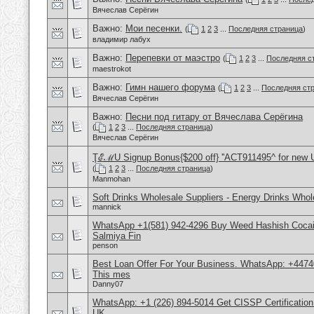
Вячеслав Серёгин
Важно:
Мои песенки.
(
1
2
3
...
Последняя страница
)
владимир лабух
Важно:
Перепевки от маэстро
(
1
2
3
...
Последняя с
maestrokot
Важно:
Гимн нашего форума
(
1
2
3
...
Последняя ст
Вячеслав Серёгин
Важно:
Песни под гитару от Вячеслава Серёгина
(
1
2
3
...
Последняя страница
)
Вячеслав Серёгин
ŢℰℳU Signup Bonus{$200 off} ''ACT911495^ for new 
(
1
2
3
...
Последняя страница
)
Manmohan
Soft Drinks Wholesale Suppliers - Energy Drinks Whol
mannick
WhatsApp +1(581) 942-4296 Buy Weed Hashish Cocain
Salmiya Fin
penson
Best Loan Offer For Your Business. WhatsApp: +4474
This mes
Danny07
WhatsApp: +1 (226) 894-5014​ Get CISSP Certification
UK