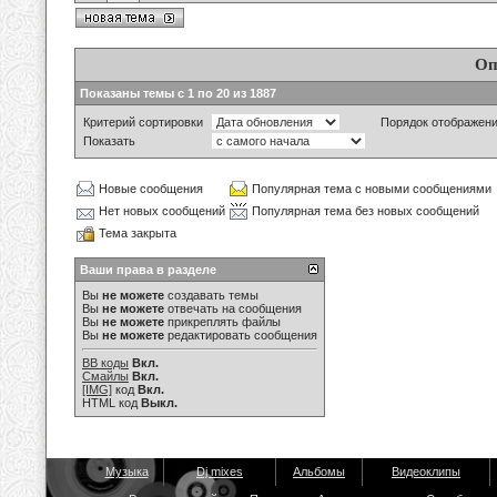
Оп
Показаны темы с 1 по 20 из 1887
Критерий сортировки
Порядок отображен
Показать
Новые сообщения
Популярная тема с новыми сообщениями
Нет новых сообщений
Популярная тема без новых сообщений
Тема закрыта
Ваши права в разделе
Вы
не можете
создавать темы
Вы
не можете
отвечать на сообщения
Вы
не можете
прикреплять файлы
Вы
не можете
редактировать сообщения
BB коды
Вкл.
Смайлы
Вкл.
[IMG]
код
Вкл.
HTML код
Выкл.
Музыка
Dj mixes
Альбомы
Видеоклипы