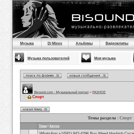
Музыка
Dj Mixes
Альбомы
Видеоклипы
Музыка пользователей
Моя музыка
Bisound.com - Музыкальный портал
>
РАЗНОЕ
Спорт
Темы раздела
: Спорт
Тема
/
Автор
WhatsApp +1(581) 942-4296 Buy Weed Hashish Cocai