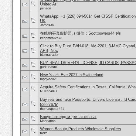
United Ar
penson
WhatsApp: +1 (226) 894-5014​ Get CISSP Certification
UK
James34
在线购买真假护照, ( 微信：Scottbowers44 )在
keepmealive78
Click to Buy Pure JWH-018, AM-2201, 3-MMC Crystal
APB, Now
blancatrader
BUY REAL DRIVER'S LICENSE, ID CARDS, PASSP
gurkudaste
New Year's Eve 2027 in Switzerland
topnye2026
Acquire Safety Certifications in Texas. California. Wh
Rulean4KD
Buy real and fake Passports, Drivers License , Id
53827675)
thomaspeter441
Бонус покердом для активных
Manrianna
Women Beauty Products Wholesale Suppliers
Keith