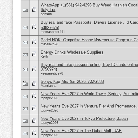
WhatsApp +1(581) 942-4296 Buy Weed Hashish Cocai
Italy Tur
penson
Buy real and fake Passports, Drivers License , Id
53827675)
thomaspeter441
Padel NOK: Откройте Новое Измерение Спорта в С
miloslava28
Energy Drinks Wholesale Suppliers
Keith
Buy real and fake passport online, Buy ID cards onli
3756974)
keepmealive78
Бонус Код Мелбет 2026: AMG888
Manrianna
New Year's Eve 2027 in World Tower, Sydney, Australi
topnye2026
New Year's Eve 2027 in Ventura Pier And Promenade
topnye2026
New Year's Eve 2027 in Tokyo Prefecture, Japan
topnye2026
New Year's Eve 2027 in The Dubai Mall, UAE
topnye2026